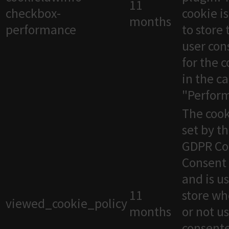
11
checkbox-
cookie i
months
performance
to store 
user con
for the 
in the c
"Perfor
The cook
set by t
GDPR Co
Consent 
and is u
11
store wh
viewed_cookie_policy
months
or not u
consente