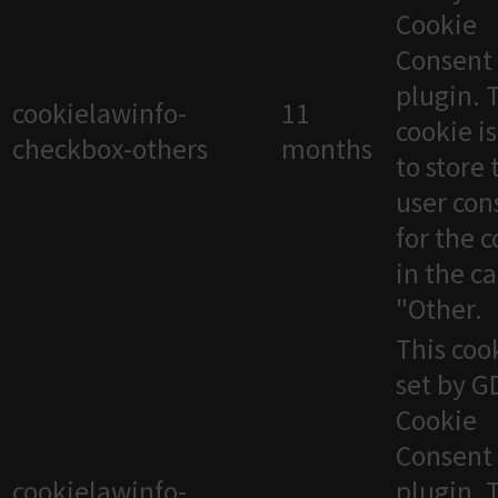
Cookie
Consent
plugin. 
cookielawinfo-
11
cookie i
checkbox-others
months
to store 
user con
for the 
in the c
"Other.
This cook
set by 
Cookie
Consent
cookielawinfo-
plugin. 