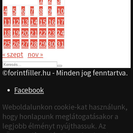
4
5
6
7
8
9
10
11
12
13
14
15
16
17
18
19
20
21
22
23
24
25
26
27
28
29
30
31
« szept
nov »
©forintfiller.hu - Minden jog fenntartva.
Facebook
Weboldalunkon cookie-kat használunk,
hogy honlapunk meglátogatásakor a
legjobb élményt nyújthassuk. Az