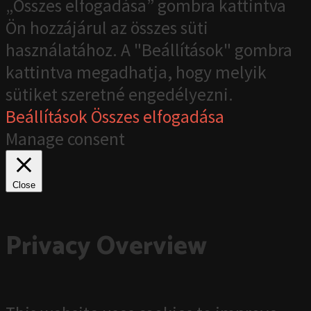
„Összes elfogadása” gombra kattintva
Ön hozzájárul az összes süti
használatához. A "Beállítások" gombra
kattintva megadhatja, hogy melyik
sütiket szeretné engedélyezni.
Beállítások
Összes elfogadása
Manage consent
Close
Privacy Overview