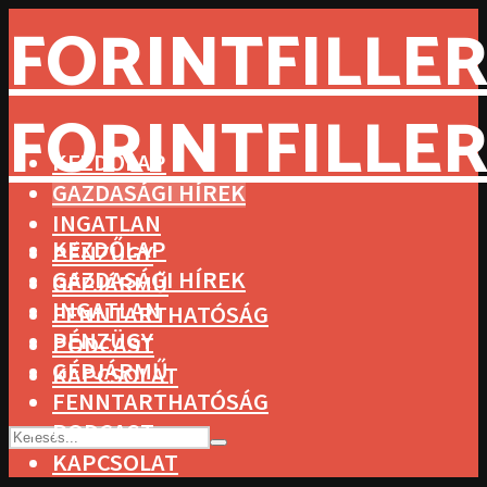
FORINTFILLER
FORINTFILLER
KEZDŐLAP
GAZDASÁGI HÍREK
INGATLAN
KEZDŐLAP
PÉNZÜGY
GAZDASÁGI HÍREK
GÉPJÁRMŰ
INGATLAN
FENNTARTHATÓSÁG
PÉNZÜGY
PODCAST
GÉPJÁRMŰ
KAPCSOLAT
FENNTARTHATÓSÁG
PODCAST
KAPCSOLAT