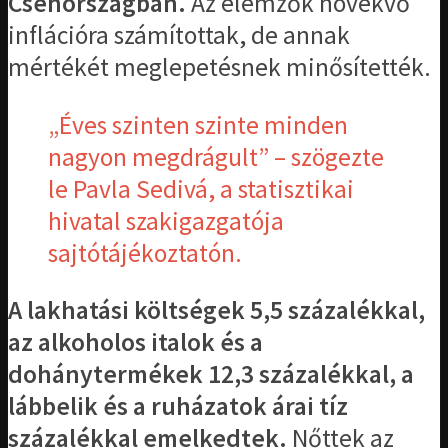
Csehországban.
Az elemzők növekvő
inflációra számítottak, de annak
mértékét meglepetésnek minősítették.
„Éves szinten szinte minden
nagyon megdrágult” – szögezte
le Pavla Sedivá, a statisztikai
hivatal szakigazgatója
sajtótájékoztatón.
A lakhatási költségek 5,5 százalékkal,
az alkoholos italok és a
dohánytermékek 12,3 százalékkal, a
lábbelik és a ruházatok árai tíz
százalékkal emelkedtek.
Nőttek az