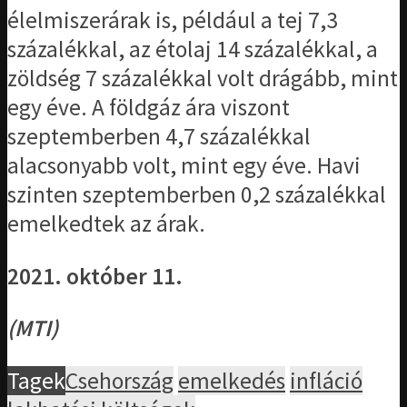
élelmiszerárak is, például a tej 7,3
százalékkal, az étolaj 14 százalékkal, a
zöldség 7 százalékkal volt drágább, mint
egy éve. A földgáz ára viszont
szeptemberben 4,7 százalékkal
alacsonyabb volt, mint egy éve. Havi
szinten szeptemberben 0,2 százalékkal
emelkedtek az árak.
2021. október 11.
(MTI)
Tagek
Csehország
emelkedés
infláció