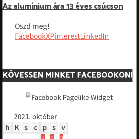
Az alumínium ára 13 éves csúcson
Oszd meg!
Facebook
X
Pinterest
LinkedIn
KÖVESSEN MINKET FACEBOOKON!
2021. október
h
K
s
c
p
s
v
1
2
3