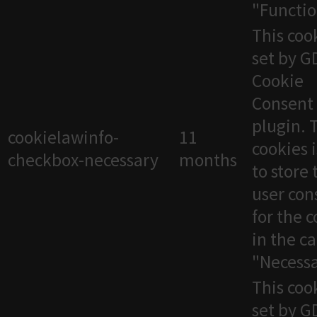
"Functio
This cook
set by 
Cookie
Consent
plugin. 
cookielawinfo-
11
cookies 
checkbox-necessary
months
to store 
user con
for the 
in the c
"Necessa
This cook
set by 