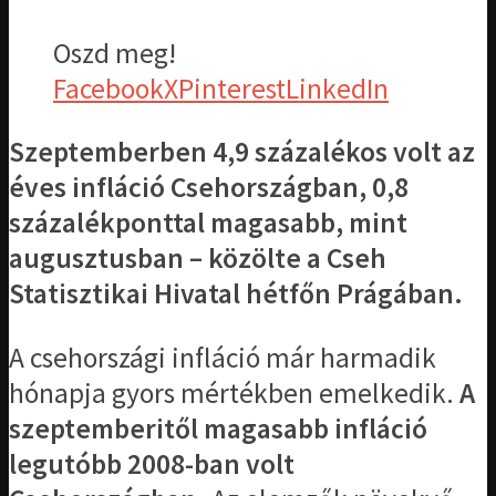
Oszd meg!
Facebook
X
Pinterest
LinkedIn
Szeptemberben 4,9 százalékos volt az
éves infláció Csehországban, 0,8
százalékponttal magasabb, mint
augusztusban – közölte a Cseh
Statisztikai Hivatal hétfőn Prágában.
A csehországi infláció már harmadik
hónapja gyors mértékben emelkedik.
A
szeptemberitől magasabb infláció
legutóbb 2008-ban volt