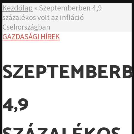
Kezdőlap
»
Szeptemberben 4,9
százalékos volt az infláció
Csehországban
GAZDASÁGI HÍREK
SZEPTEMBER
4,9