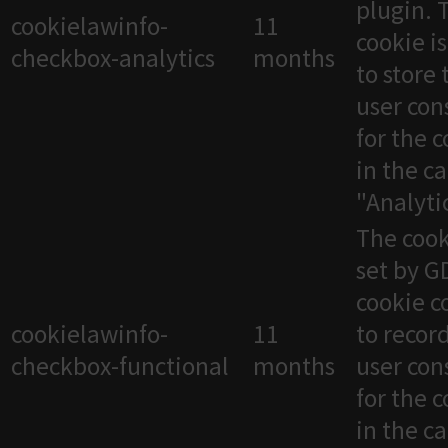
plugin. 
cookielawinfo-
11
cookie i
checkbox-analytics
months
to store 
user con
for the 
in the c
"Analytic
The cook
set by 
cookie c
cookielawinfo-
11
to recor
checkbox-functional
months
user con
for the 
in the c