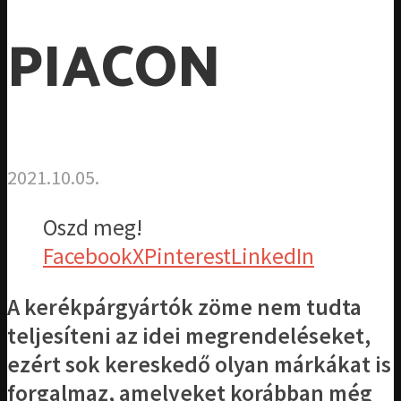
PIACON
2021.10.05.
Oszd meg!
Facebook
X
Pinterest
LinkedIn
A kerékpárgyártók zöme nem tudta
teljesíteni az idei megrendeléseket,
ezért sok kereskedő olyan márkákat is
forgalmaz, amelyeket korábban még