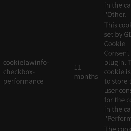
in the c
"Other.
This cook
set by 
Cookie
Consent
cookielawinfo-
plugin. 
11
checkbox-
cookie i
months
performance
to store 
user con
for the 
in the c
"Perfor
The cook