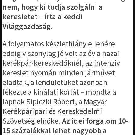
nem, hogy ki tudja szolgálni a
keresletet – írta a keddi
Világgazdaság.
A folyamatos készlethiány ellenére
eddig viszonylag jó volt az év a hazai
kerékpár-kereskedőknél, az intenzív
kereslet nyomán minden járművet
eladtak, a lendületüket azonban
fékezte a kínálati korlát – mondta a
lapnak Sipiczki Róbert, a Magyar
Kerékpáripari és Kereskedelmi
Szövetség elnöke.
Az idei forgalom 10-
15 százalékkal lehet nagyobb a