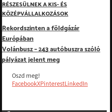
RÉSZESÜLNEK A KIS- ÉS
KÖZÉPVÁLLALKOZÁSOK
Rekordszinten a földgázár
Európában
Volánbusz – 243 autóbuszra szóló
pályázat jelent meg
Oszd meg!
Facebook
X
Pinterest
LinkedIn