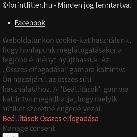
©forintfiller.hu - Minden jog fenntartva.
Facebook
Weboldalunkon cookie-kat használunk,
hogy honlapunk meglátogatásakor a
legjobb élményt nyújthassuk. Az
„Összes elfogadása” gombra kattintva
Ön hozzájárul az összes süti
használatához. A "Beállítások" gombra
kattintva megadhatja, hogy melyik
sütiket szeretné engedélyezni.
Beállítások
Összes elfogadása
Manage consent