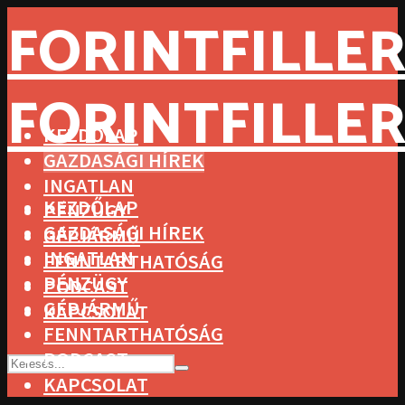
FORINTFILLER
FORINTFILLER
KEZDŐLAP
GAZDASÁGI HÍREK
INGATLAN
KEZDŐLAP
PÉNZÜGY
GAZDASÁGI HÍREK
GÉPJÁRMŰ
INGATLAN
FENNTARTHATÓSÁG
PÉNZÜGY
PODCAST
GÉPJÁRMŰ
KAPCSOLAT
FENNTARTHATÓSÁG
PODCAST
KAPCSOLAT