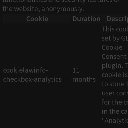
the website, anonymously.
Cookie
Duration
Descri
This cook
set by 
Cookie
Consent
plugin. 
cookielawinfo-
11
cookie i
checkbox-analytics
months
to store 
user con
for the 
in the c
"Analytic