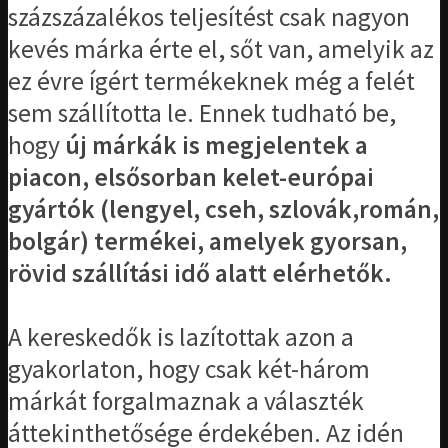
százszázalékos teljesítést csak nagyon
kevés márka érte el, sőt van, amelyik az
ez évre ígért termékeknek még a felét
sem szállította le. Ennek tudható be,
hogy
új márkák is megjelentek a
piacon, elsősorban kelet-európai
gyártók (lengyel, cseh, szlovák,román,
bolgár) termékei, amelyek gyorsan,
rövid szállítási idő alatt elérhetők.
A kereskedők is lazítottak azon a
gyakorlaton, hogy csak két-három
márkát forgalmaznak a választék
áttekinthetősége érdekében. Az idén