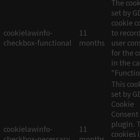
The cook
set by 
cookie c
cookielawinfo-
11
to recor
checkbox-functional
months
user con
for the 
in the c
"Functio
This cook
set by 
Cookie
Consent
plugin. 
cookielawinfo-
11
cookies 
checkbox-necessary
months