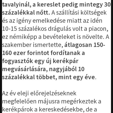
tavalyinál, a kereslet pedig mintegy 30
százalékkal nőtt.
A szállítási költségek
és az igény emelkedése miatt az idén
10-15 százalékos drágulás volt a piacon,
ez némiképp a bevételeket is növelte. A
szakember ismertette,
átlagosan 150-
160 ezer forintot fordítanak a
fogyasztók egy új kerékpár
megvásárlására, nagyjából 10
százalékkal többet, mint egy éve
.
Az év eleji előrejelzéseknek
megfelelően májusra megérkeztek a
kerékpárok a kereskedésekbe, de a