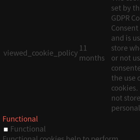
set by t
GDPR Co
Consent 
and is u
11
store wh
viewed_cookie_policy
months
or not u
consente
the use 
cookies. 
not stor
personal
Functional
Functional
Functional cookies help to perform