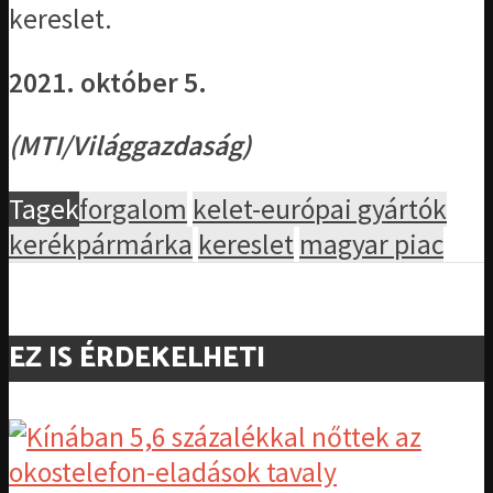
kereslet.
2021. október 5.
(MTI/Világgazdaság)
Tagek
forgalom
kelet-európai gyártók
kerékpármárka
kereslet
magyar piac
EZ IS ÉRDEKELHETI