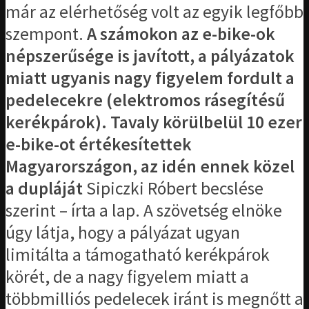
már az elérhetőség volt az egyik legfőbb
szempont.
A számokon az e-bike-ok
népszerűsége is javított, a pályázatok
miatt ugyanis nagy figyelem fordult a
pedelecekre (elektromos rásegítésű
kerékpárok). Tavaly körülbelül 10 ezer
e-bike-ot értékesítettek
Magyarországon, az idén ennek közel
a dupláját
Sipiczki Róbert becslése
szerint – írta a lap. A szövetség elnöke
úgy látja, hogy a pályázat ugyan
limitálta a támogatható kerékpárok
körét, de a nagy figyelem miatt a
többmilliós pedelecek iránt is megnőtt a