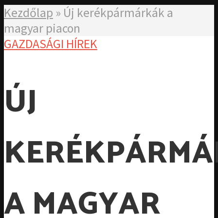
Kezdőlap
»
Új kerékpármárkák a
magyar piacon
GAZDASÁGI HÍREK
ÚJ
KERÉKPÁRMÁ
A MAGYAR