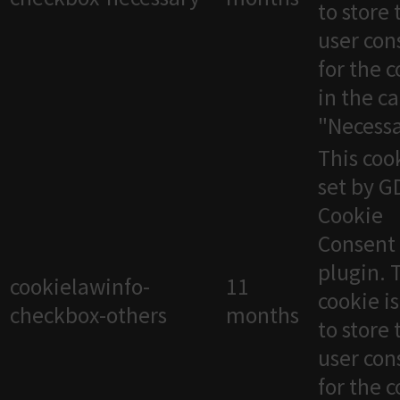
to store 
user con
for the 
in the c
"Necessa
This cook
set by 
Cookie
Consent
plugin. 
cookielawinfo-
11
cookie i
checkbox-others
months
to store 
user con
for the 