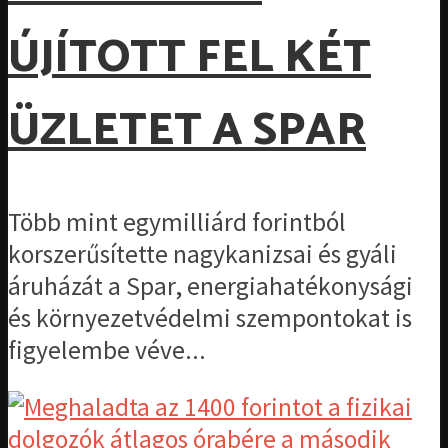
ÚJÍTOTT FEL KÉT
ÜZLETET A SPAR
Több mint egymilliárd forintból
korszerűsítette nagykanizsai és gyáli
áruházát a Spar, energiahatékonysági
és környezetvédelmi szempontokat is
figyelembe véve...