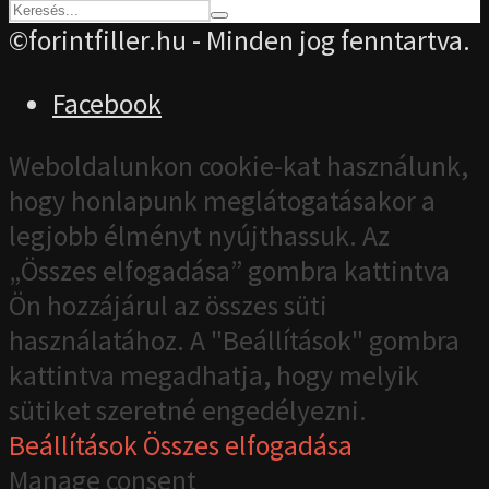
©forintfiller.hu - Minden jog fenntartva.
Facebook
Weboldalunkon cookie-kat használunk,
hogy honlapunk meglátogatásakor a
legjobb élményt nyújthassuk. Az
„Összes elfogadása” gombra kattintva
Ön hozzájárul az összes süti
használatához. A "Beállítások" gombra
kattintva megadhatja, hogy melyik
sütiket szeretné engedélyezni.
Beállítások
Összes elfogadása
Manage consent