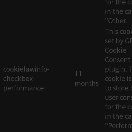
for the 
in the c
"Other.
This cook
set by 
Cookie
Consent
cookielawinfo-
plugin. 
11
checkbox-
cookie i
months
performance
to store 
user con
for the 
in the c
"Perfor