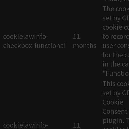
The cook
set by 
cookie c
cookielawinfo-
11
to recor
checkbox-functional
months
user con
for the 
in the c
"Functio
This cook
set by 
Cookie
Consent
plugin. 
cookielawinfo-
11