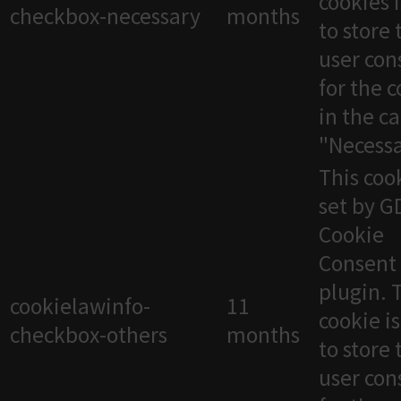
cookies 
checkbox-necessary
months
to store 
user con
for the 
in the c
"Necessa
This cook
set by 
Cookie
Consent
plugin. 
cookielawinfo-
11
cookie i
checkbox-others
months
to store 
user con