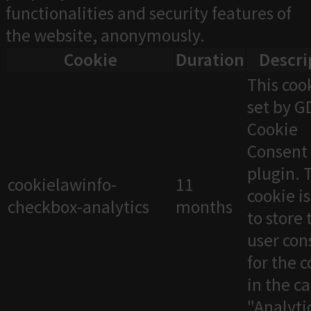
functionalities and security features of
the website, anonymously.
Cookie
Duration
Descri
This cook
set by 
Cookie
Consent
plugin. 
cookielawinfo-
11
cookie i
checkbox-analytics
months
to store 
user con
for the 
in the c
"Analytic