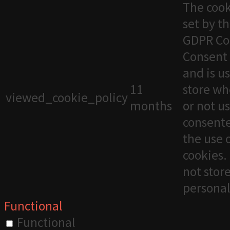
The cook
set by t
GDPR Co
Consent 
and is u
11
store wh
viewed_cookie_policy
months
or not u
consente
the use 
cookies. 
not stor
personal
Functional
Functional