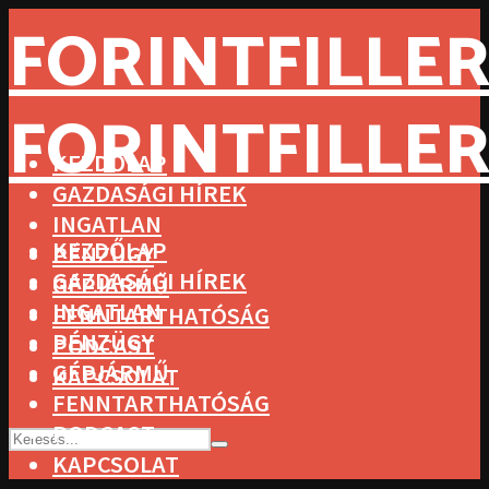
FORINTFILLER
FORINTFILLER
KEZDŐLAP
GAZDASÁGI HÍREK
INGATLAN
KEZDŐLAP
PÉNZÜGY
GAZDASÁGI HÍREK
GÉPJÁRMŰ
INGATLAN
FENNTARTHATÓSÁG
PÉNZÜGY
PODCAST
GÉPJÁRMŰ
KAPCSOLAT
FENNTARTHATÓSÁG
PODCAST
KAPCSOLAT