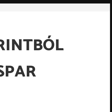
RINTBÓL
 SPAR