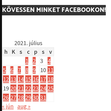
KÖVESSEN MINKET FACEBOOKON!
2021. július
h
K
s
c
p
s
v
1
2
3
4
5
6
7
8
9
10
11
12
13
14
15
16
17
18
19
20
21
22
23
24
25
26
27
28
29
30
31
« jún
aug »