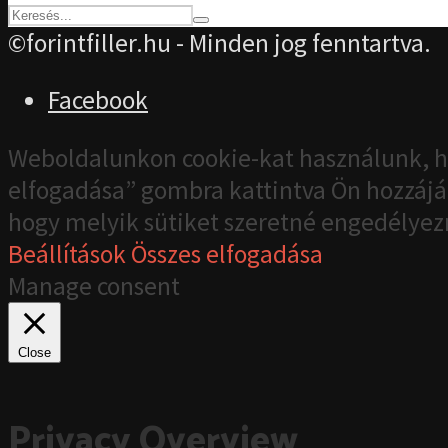
©forintfiller.hu - Minden jog fenntartva.
Facebook
Weboldalunkon cookie-kat használunk, h
elfogadása” gombra kattintva Ön hozzájár
hogy melyik sütiket szeretné engedélyez
Beállítások
Összes elfogadása
Manage consent
Close
Privacy Overview