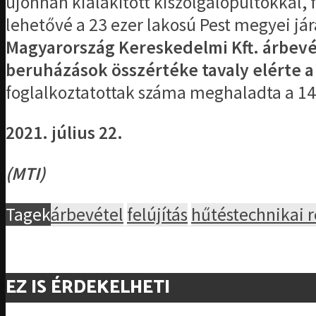
újonnan kialakított kiszolgálópultokkal, 
lehetővé a 23 ezer lakosú Pest megyei j
Magyarország Kereskedelmi Kft. árbevéte
beruházások összértéke tavaly elérte a 
foglalkoztatottak száma meghaladta a 14
2021. július 22.
(MTI)
Tagek
árbevétel
felújítás
hűtéstechnikai 
EZ IS ÉRDEKELHETI