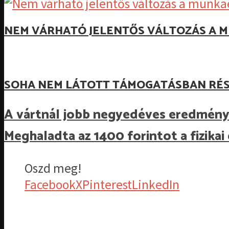
NEM VÁRHATÓ JELENTŐS VÁLTOZÁS A M
SOHA NEM LÁTOTT TÁMOGATÁSBAN RÉS
A vártnál jobb negyedéves eredménye
Meghaladta az 1400 forintot a fizik
Oszd meg!
Facebook
X
Pinterest
LinkedIn