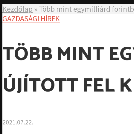
Kezdőlap
»
Több mint egymilliárd forintból
GAZDASÁGI HÍREK
TÖBB MINT E
ÚJÍTOTT FEL 
2021.07.22.