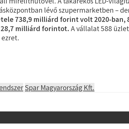
fali mirelithűtővel. A takarékos LED-világí
árásközpontban lévő szupermarketben – de
le 738,9 milliárd forint volt 2020-ban, 8
28,7 milliárd forintot.
A vállalat 588 üzle
 ezret.
rendszer
Spar Magyarország Kft.