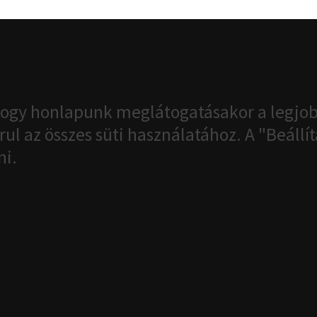
ogy honlapunk meglátogatásakor a legjob
ul az összes süti használatához. A "Beáll
ni.