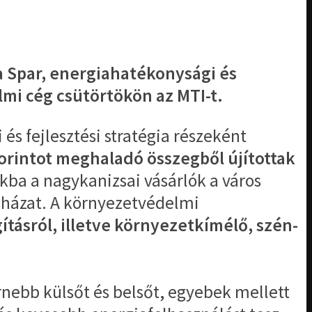
 a Spar, energiahatékonysági és
mi cég csütörtökön az MTI-t.
s fejlesztési stratégia részeként
 forintot meghaladó összegből újítottak
kba a nagykanizsai vásárlók a város
uházat. A környezetvédelmi
ásról, illetve környezetkímélő, szén-
rnebb külsőt és belsőt, egyebek mellett