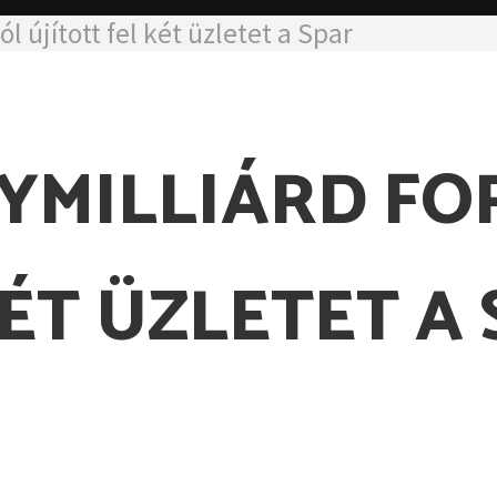
 újított fel két üzletet a Spar
GYMILLIÁRD FO
KÉT ÜZLETET A