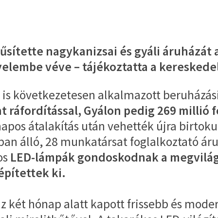
űsítette nagykanizsai és gyáli áruházát
elembe véve – tájékoztatta a kereskedel
is következetesen alkalmazott beruházási é
t ráfordítással, Gyálon pedig 269 millió
os átalakítás után vehették újra birtoku
n álló, 28 munkatársat foglalkoztató ár
os
LED-lámpák gondoskodnak a megvilágít
pítettek ki.
áz két hónap alatt kapott frissebb és mode