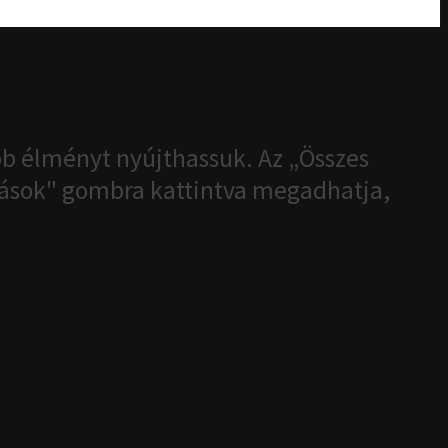
b élményt nyújthassuk. Az „Összes
ítások" gombra kattintva megadhatja,