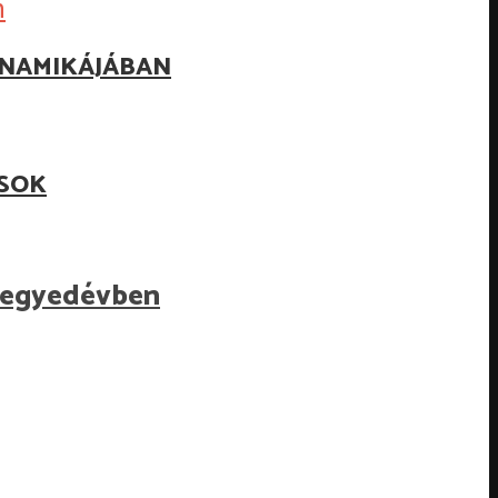
INAMIKÁJÁBAN
ÁSOK
 negyedévben