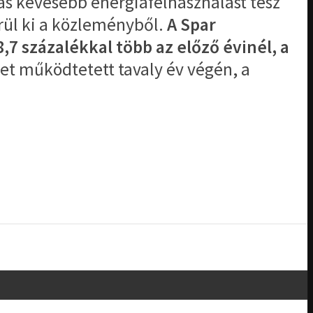
tás kevesebb energiafelhasználást tesz
rül ki a közleményből.
A Spar
,7 százalékkal több az előző évinél, a
tet működtetett tavaly év végén, a