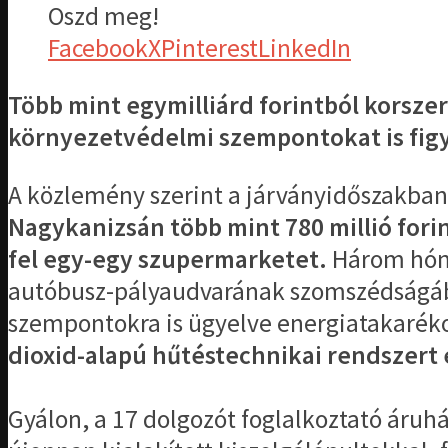
Oszd meg!
Facebook
X
Pinterest
LinkedIn
Több mint egymilliárd forintból korszer
környezetvédelmi szempontokat is figy
A közlemény szerint a járványidőszakban 
Nagykanizsán több mint 780 millió forin
fel egy-egy szupermarketet.
Három hónap
autóbusz-pályaudvarának szomszédságába
szempontokra is ügyelve energiatakarék
dioxid-alapú hűtéstechnikai rendszert é
Gyálon, a 17 dolgozót foglalkoztató áruh