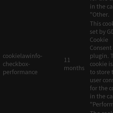
in the c
"Other.
This cook
set by 
Cookie
Consent
cookielawinfo-
plugin. 
11
checkbox-
cookie i
months
performance
to store 
user con
for the 
in the c
"Perfor