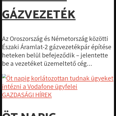
GÁZVEZETÉK
Az Oroszország és Németország közötti
Északi Áramlat-2 gázvezetékpár építése
heteken belül befejeződik – jelentette
be a vezetéket üzemeltető cég...
GAZDASÁGI HÍREK