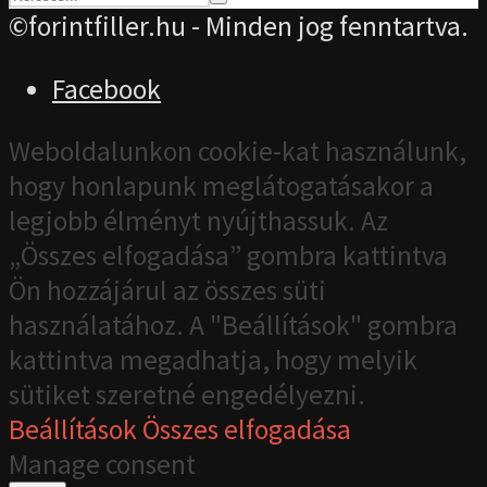
©forintfiller.hu - Minden jog fenntartva.
Facebook
Weboldalunkon cookie-kat használunk,
hogy honlapunk meglátogatásakor a
legjobb élményt nyújthassuk. Az
„Összes elfogadása” gombra kattintva
Ön hozzájárul az összes süti
használatához. A "Beállítások" gombra
kattintva megadhatja, hogy melyik
sütiket szeretné engedélyezni.
Beállítások
Összes elfogadása
Manage consent