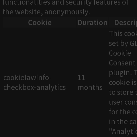
functionalities and security features of
the website, anonymously.
Cookie
Duration
Descri
This cook
set by 
Cookie
Consent
plugin. 
cookielawinfo-
11
cookie i
checkbox-analytics
months
to store 
user con
for the 
in the c
"Analytic