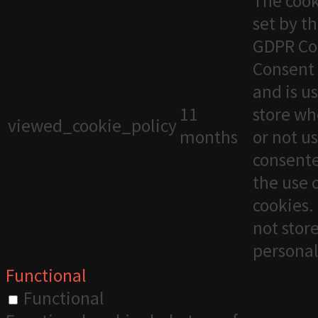
The cook
set by t
GDPR Co
Consent 
and is u
11
store wh
viewed_cookie_policy
months
or not u
consente
the use 
cookies. 
not stor
personal
Functional
Functional