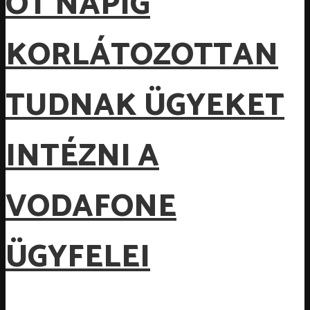
ÖT NAPIG
KORLÁTOZOTTAN
TUDNAK ÜGYEKET
INTÉZNI A
VODAFONE
ÜGYFELEI