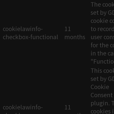
The cook
set by 
cookie c
cookielawinfo-
11
to recor
checkbox-functional
months
user con
for the 
in the c
"Functio
This cook
set by 
Cookie
Consent
plugin. 
cookielawinfo-
11
cookies 