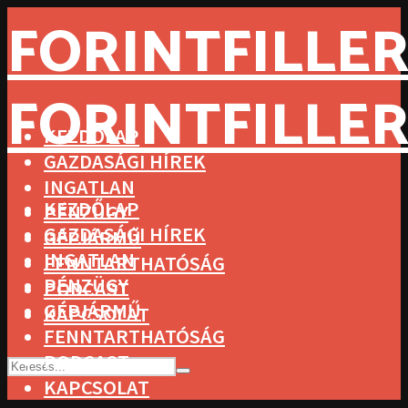
FORINTFILLER
FORINTFILLER
KEZDŐLAP
GAZDASÁGI HÍREK
INGATLAN
KEZDŐLAP
PÉNZÜGY
GAZDASÁGI HÍREK
GÉPJÁRMŰ
INGATLAN
FENNTARTHATÓSÁG
PÉNZÜGY
PODCAST
GÉPJÁRMŰ
KAPCSOLAT
FENNTARTHATÓSÁG
PODCAST
KAPCSOLAT