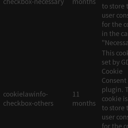
checkbox-necessary
months
to store 
user con
for the 
in the c
"Necessa
This cook
set by 
Cookie
Consent
plugin. 
cookielawinfo-
11
cookie i
checkbox-others
months
to store 
user con
for the 