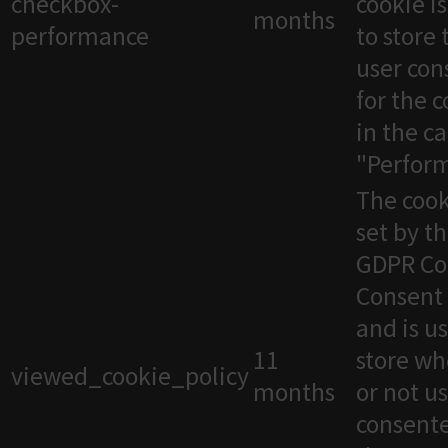
checkbox-
cookie i
months
performance
to store 
user con
for the 
in the c
"Perfor
The cook
set by t
GDPR Co
Consent 
and is u
11
store wh
viewed_cookie_policy
months
or not u
consente