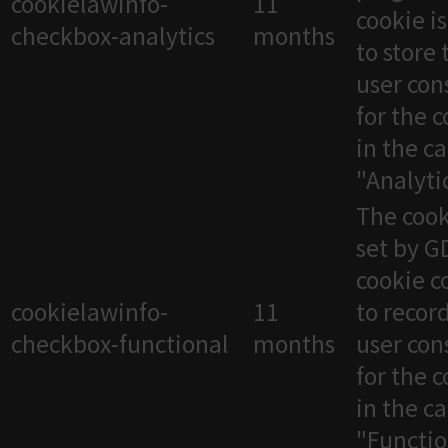
cookielawinfo-
11
cookie i
checkbox-analytics
months
to store 
user con
for the 
in the c
"Analytic
The cook
set by 
cookie c
cookielawinfo-
11
to recor
checkbox-functional
months
user con
for the 
in the c
"Functio