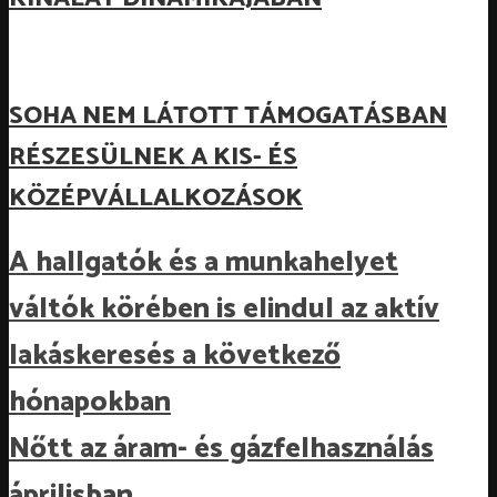
SOHA NEM LÁTOTT TÁMOGATÁSBAN
RÉSZESÜLNEK A KIS- ÉS
KÖZÉPVÁLLALKOZÁSOK
A hallgatók és a munkahelyet
váltók körében is elindul az aktív
lakáskeresés a következő
hónapokban
Nőtt az áram- és gázfelhasználás
áprilisban