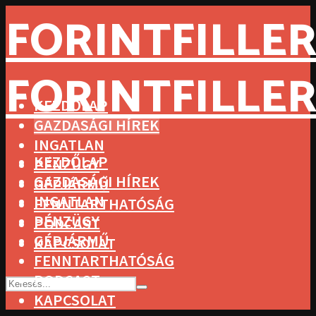
FORINTFILLER
FORINTFILLER
KEZDŐLAP
GAZDASÁGI HÍREK
INGATLAN
KEZDŐLAP
PÉNZÜGY
GAZDASÁGI HÍREK
GÉPJÁRMŰ
INGATLAN
FENNTARTHATÓSÁG
PÉNZÜGY
PODCAST
GÉPJÁRMŰ
KAPCSOLAT
FENNTARTHATÓSÁG
PODCAST
KAPCSOLAT