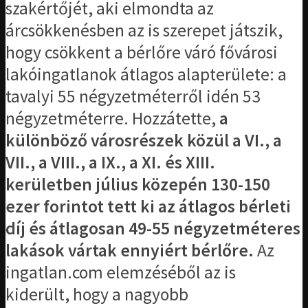
szakértőjét, aki elmondta az
árcsökkenésben az is szerepet játszik,
hogy csökkent a bérlőre váró fővárosi
lakóingatlanok átlagos alapterülete: a
tavalyi 55 négyzetméterről idén 53
négyzetméterre. Hozzátette,
a
különböző városrészek közül a VI., a
VII., a VIII., a IX., a XI. és XIII.
kerületben július közepén 130-150
ezer forintot tett ki az átlagos bérleti
díj és átlagosan 49-55 négyzetméteres
lakások vártak ennyiért bérlőre.
Az
ingatlan.com elemzéséből az is
kiderült, hogy a nagyobb