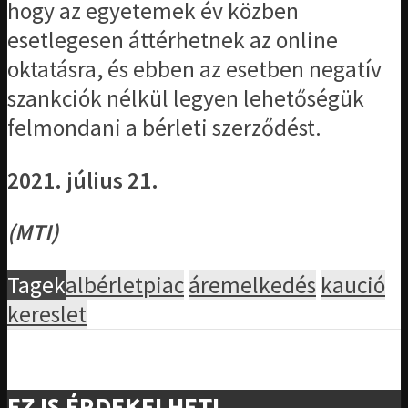
hogy az egyetemek év közben
esetlegesen áttérhetnek az online
oktatásra, és ebben az esetben negatív
szankciók nélkül legyen lehetőségük
felmondani a bérleti szerződést.
2021. július 21.
(MTI)
Tagek
albérletpiac
áremelkedés
kaució
kereslet