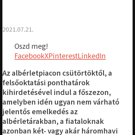
2021.07.21.
Oszd meg!
Facebook
X
Pinterest
LinkedIn
Az albérletpiacon csütörtöktől, a
felsőoktatási ponthatárok
kihirdetésével indul a főszezon,
amelyben idén ugyan nem várható
jelentős emelkedés az
albérletárakban, a fiataloknak
azonban két- vagy akár háromhavi