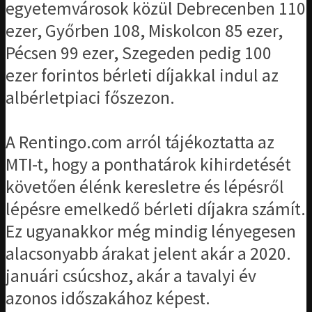
egyetemvárosok közül Debrecenben 110
ezer, Győrben 108, Miskolcon 85 ezer,
Pécsen 99 ezer, Szegeden pedig 100
ezer forintos bérleti díjakkal indul az
albérletpiaci főszezon.
A Rentingo.com arról tájékoztatta az
MTI-t, hogy a ponthatárok kihirdetését
követően élénk keresletre és lépésről
lépésre emelkedő bérleti díjakra számít.
Ez ugyanakkor még mindig lényegesen
alacsonyabb árakat jelent akár a 2020.
januári csúcshoz, akár a tavalyi év
azonos időszakához képest.