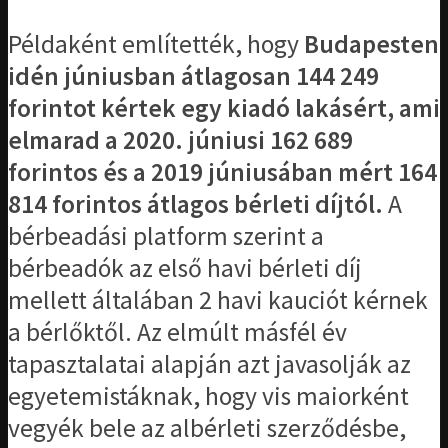
Példaként említették, hogy
Budapesten
idén júniusban átlagosan 144 249
forintot kértek egy kiadó lakásért, ami
elmarad a 2020. júniusi 162 689
forintos és a 2019 júniusában mért 164
814 forintos átlagos bérleti díjtól.
A
bérbeadási platform szerint a
bérbeadók az első havi bérleti díj
mellett általában 2 havi kauciót kérnek
a bérlőktől. Az elmúlt másfél év
tapasztalatai alapján azt javasolják az
egyetemistáknak, hogy vis maiorként
vegyék bele az albérleti szerződésbe,