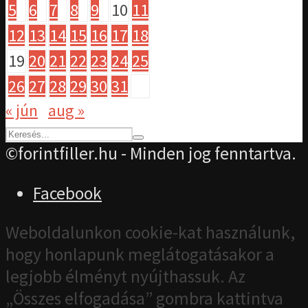
5
6
7
8
9
10
11
12
13
14
15
16
17
18
19
20
21
22
23
24
25
26
27
28
29
30
31
« jún
aug »
©forintfiller.hu - Minden jog fenntartva.
Facebook
Weboldalunkon cookie-kat használunk,
hogy honlapunk meglátogatásakor a
legjobb élményt nyújthassuk. Az
„Összes elfogadása” gombra kattintva