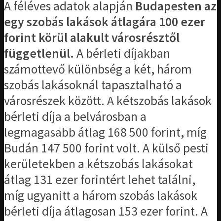
A féléves adatok alapján
Budapesten az
egy szobás lakások átlagára 100 ezer
forint körül alakult városrésztől
függetlenül.
A bérleti díjakban
számottevő különbség a két, három
szobás lakásoknál tapasztalható a
városrészek között. A kétszobás lakások
bérleti díja a belvárosban a
legmagasabb átlag 168 500 forint, míg
Budán 147 500 forint volt. A külső pesti
kerületekben a kétszobás lakásokat
átlag 131 ezer forintért lehet találni,
míg ugyanitt a három szobás lakások
bérleti díja átlagosan 153 ezer forint. A