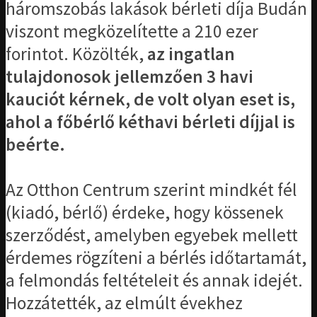
háromszobás lakások bérleti díja Budán
viszont megközelítette a 210 ezer
forintot. Közölték,
az ingatlan
tulajdonosok jellemzően 3 havi
kauciót kérnek, de volt olyan eset is,
ahol a főbérlő kéthavi bérleti díjjal is
beérte.
Az Otthon Centrum szerint mindkét fél
(kiadó, bérlő) érdeke, hogy kössenek
szerződést, amelyben egyebek mellett
érdemes rögzíteni a bérlés időtartamát,
a felmondás feltételeit és annak idejét.
Hozzátették, az elmúlt évekhez