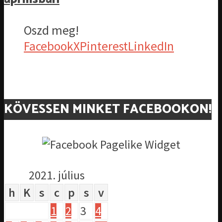
Oszd meg!
Facebook
X
Pinterest
LinkedIn
KÖVESSEN MINKET FACEBOOKON!
2021. július
h
K
s
c
p
s
v
1
2
3
4