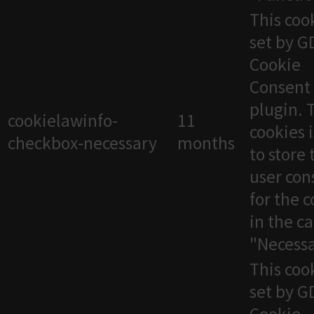
This cook
set by 
Cookie
Consent
plugin. 
cookielawinfo-
11
cookies 
checkbox-necessary
months
to store 
user con
for the 
in the c
"Necessa
This cook
set by 