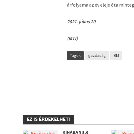
árfolyama az év eleje óta minte
2021. július 20.
(MTI)
Tagek
gazdaság
IBM
EZ IS ÉRDEKELHETI
KÍNÁBAN 5,6