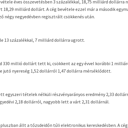
tele éves összevetésben 3 százalékkal, 18,75 milliárd dollárra n
 18,29 milliárd dollárt. A cég bevétele ezzel már a második egym
ző négy negyedévben regisztrált csökkenés után.
 13 százalékkal, 7 milliárd dollárra ugrott.
d 330 millió dollárt tett ki, csökkent az egy évvel korábbi 1 milliá
re jutó nyereség 1,52 dollárról 1,47 dollárra mérséklődött.
tt egyszeri tételek nélküli részvényarányos eredmény 2,33 dollár
edévi 2,18 dollárról, nagyobb lett a várt 2,31 dollárnál.
pluszban állt a tőzsdeidőn túli elektronikus kereskedésben. A cég