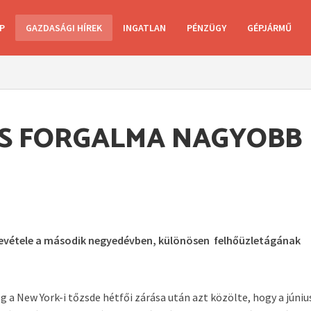
P
GAZDASÁGI HÍREK
INGATLAN
PÉNZÜGY
GÉPJÁRMŰ
ES FORGALMA NAGYOBB
 bevétele a második negyedévben, különösen felhőüzletágának
g a New York-i tőzsde hétfői zárása után azt közölte, hogy a júniu