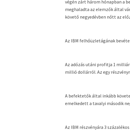
végén zárt három hónapban a bevé
meghaladta az elemzők által várt
követő negyedévben nőtt az elő
Az IBM felhőüzletágának bevétele
Az adózás utáni profitja 1 milliár
millió dollárról. Az egy részvény
A befektetők által inkább követe
emelkedett a tavalyi második negy
Az IBM részvényára 3 százalékos 