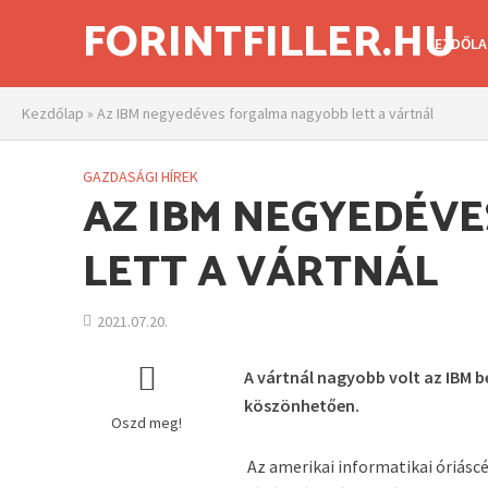
FORINTFILLER.HU
KEZDŐLA
Kezdőlap
»
Az IBM negyedéves forgalma nagyobb lett a vártnál
GAZDASÁGI HÍREK
AZ IBM NEGYEDÉV
LETT A VÁRTNÁL
2021.07.20.
A vártnál nagyobb volt az IBM
köszönhetően.
Oszd meg!
Az amerikai informatikai óriáscé