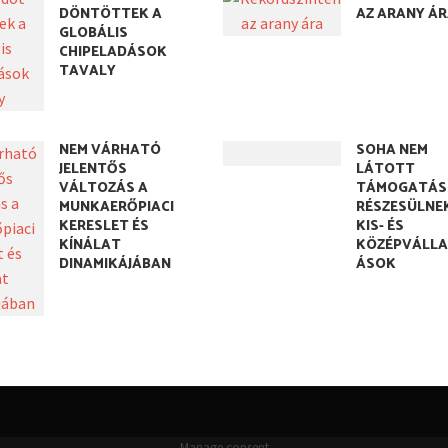
DÖNTÖTTEK A
AZ ARANY Á
GLOBÁLIS
CHIPELADÁSOK
TAVALY
NEM VÁRHATÓ
SOHA NEM
JELENTŐS
LÁTOTT
VÁLTOZÁS A
TÁMOGATÁS
MUNKAERŐPIACI
RÉSZESÜLNE
KERESLET ÉS
KIS- ÉS
KÍNÁLAT
KÖZÉPVÁLL
DINAMIKÁJÁBAN
ÁSOK
Manage consent