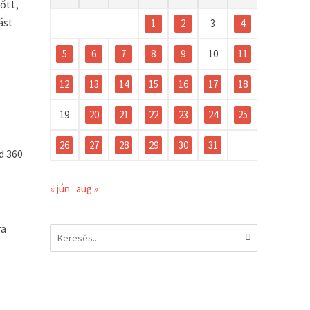
őtt,
ást
1
2
3
4
5
6
7
8
9
10
11
12
13
14
15
16
17
18
19
20
21
22
23
24
25
26
27
28
29
30
31
rd 360
« jún
aug »
ra