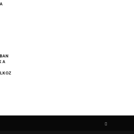
RA
BAN
K A
ALKOZ