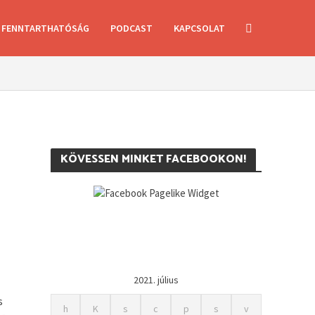
FENNTARTHATÓSÁG
PODCAST
KAPCSOLAT
KÖVESSEN MINKET FACEBOOKON!
2021. július
s
h
K
s
c
p
s
v