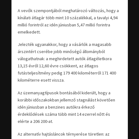
A vevők szempontjából meghatározó változás, hogy a
kínálati átlagár több mint 10 százalékkal, a tavalyi 4,94
millió forintról az idén júniusban 5,47 millió forintra
emelkedett.
Jelezték ugyanakkor, hogy a vásárlók a magasabb
árszintért cserébe jobb minőségű állományból
válogathatnak: a meghirdetett autók átlagéletkora
13,15 évről 12,60 évre csökkent, az átlagos
futásteljesítmény pedig 179 400 kilométerről 171 400
kilométerre esett vissza.
Az üzemanyagtípusok bontásából kiderült, hogy a
korábbi időszakokban jellemző stagnálást követően
idén júniusban a benzines autókra érkező
érdeklődések száma több mint 14 ezerrel nőtt és
elérte a 206 200-at.
Az alternatív hajtásláncok térnyerése töretlen: az