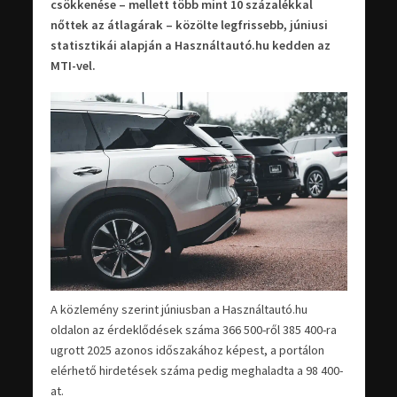
csökkenése – mellett több mint 10 százalékkal
nőttek az átlagárak – közölte legfrissebb, júniusi
statisztikái alapján a Használtautó.hu kedden az
MTI-vel.
A közlemény szerint júniusban a Használtautó.hu
oldalon az érdeklődések száma 366 500-ről 385 400-ra
ugrott 2025 azonos időszakához képest, a portálon
elérhető hirdetések száma pedig meghaladta a 98 400-
at.