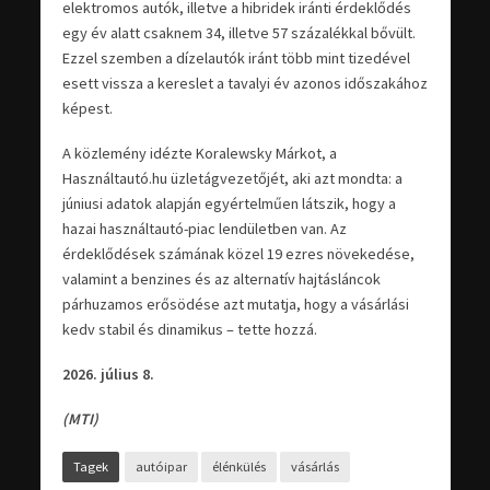
elektromos autók, illetve a hibridek iránti érdeklődés
egy év alatt csaknem 34, illetve 57 százalékkal bővült.
Ezzel szemben a dízelautók iránt több mint tizedével
esett vissza a kereslet a tavalyi év azonos időszakához
képest.
A közlemény idézte Koralewsky Márkot, a
Használtautó.hu üzletágvezetőjét, aki azt mondta: a
júniusi adatok alapján egyértelműen látszik, hogy a
hazai használtautó-piac lendületben van. Az
érdeklődések számának közel 19 ezres növekedése,
valamint a benzines és az alternatív hajtásláncok
párhuzamos erősödése azt mutatja, hogy a vásárlási
kedv stabil és dinamikus – tette hozzá.
2026. július 8.
(MTI)
Tagek
autóipar
élénkülés
vásárlás