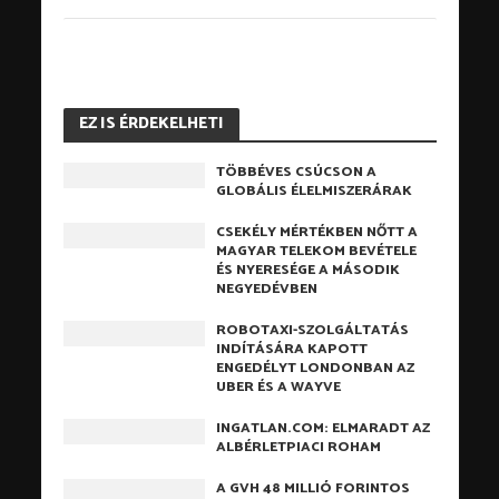
EZ IS ÉRDEKELHETI
TÖBBÉVES CSÚCSON A
GLOBÁLIS ÉLELMISZERÁRAK
CSEKÉLY MÉRTÉKBEN NŐTT A
MAGYAR TELEKOM BEVÉTELE
ÉS NYERESÉGE A MÁSODIK
NEGYEDÉVBEN
ROBOTAXI-SZOLGÁLTATÁS
INDÍTÁSÁRA KAPOTT
ENGEDÉLYT LONDONBAN AZ
UBER ÉS A WAYVE
INGATLAN.COM: ELMARADT AZ
ALBÉRLETPIACI ROHAM
A GVH 48 MILLIÓ FORINTOS