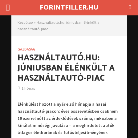
FORINTFILLER.HU
Kezdőlap
»
Használtautó.hu: júniusban élénkült a
használtautó-piac
GAZDASÁG
HASZNÁLTAUTÓ.HU:
JÚNIUSBAN ÉLÉNKÜLT A
HASZNÁLTAUTÓ-PIAC
1 hónap
Élénkülést hozott a nyár első hónapja a hazai
használtautó-piacon: éves összevetésben csaknem
19 ezerrel nőtt az érdeklődések száma, miközben a
kínálat minőségi javulása – a meghirdetett autók
átlagos életkorának és futásteljesítményének