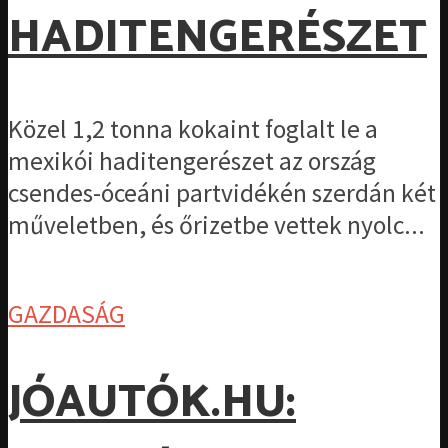
HADITENGERÉSZET
Közel 1,2 tonna kokaint foglalt le a
mexikói haditengerészet az ország
csendes-óceáni partvidékén szerdán két
műveletben, és őrizetbe vettek nyolc...
GAZDASÁG
JÓAUTÓK.HU: