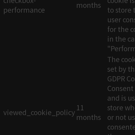
checkbox-
cookie i
months
performance
to store 
user con
for the 
in the c
"Perfor
The cook
set by t
GDPR Co
Consent 
and is u
11
store wh
viewed_cookie_policy
months
or not u
consente