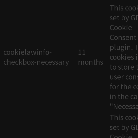
This cook
set by 
Cookie
Consent
plugin. 
cookielawinfo-
11
cookies 
checkbox-necessary
months
to store 
user con
for the 
in the c
"Necessa
This cook
set by 
Cookie