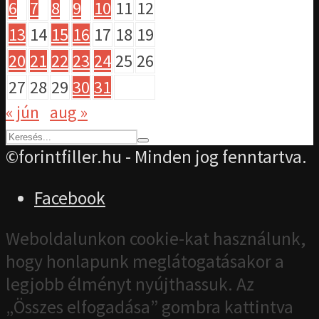
6
7
8
9
10
11
12
13
14
15
16
17
18
19
20
21
22
23
24
25
26
27
28
29
30
31
« jún
aug »
©forintfiller.hu - Minden jog fenntartva.
Facebook
Weboldalunkon cookie-kat használunk,
hogy honlapunk meglátogatásakor a
legjobb élményt nyújthassuk. Az
„Összes elfogadása” gombra kattintva