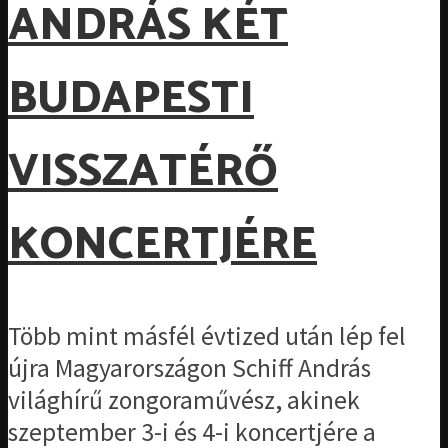
ANDRÁS KÉT
BUDAPESTI
VISSZATÉRŐ
KONCERTJÉRE
Több mint másfél évtized után lép fel
újra Magyarországon Schiff András
világhírű zongoraművész, akinek
szeptember 3-i és 4-i koncertjére a