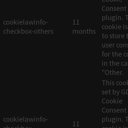
Consent
plugin. 
cookielawinfo-
11
cookie i
checkbox-others
months
to store 
user con
for the 
in the c
"Other.
This cook
set by 
Cookie
Consent
cookielawinfo-
plugin. 
11