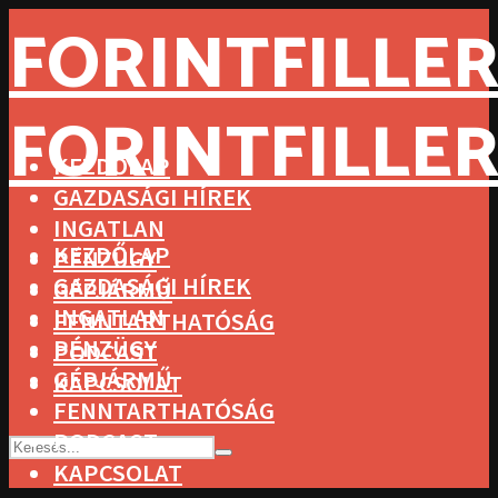
FORINTFILLER
FORINTFILLER
KEZDŐLAP
GAZDASÁGI HÍREK
INGATLAN
KEZDŐLAP
PÉNZÜGY
GAZDASÁGI HÍREK
GÉPJÁRMŰ
INGATLAN
FENNTARTHATÓSÁG
PÉNZÜGY
PODCAST
GÉPJÁRMŰ
KAPCSOLAT
FENNTARTHATÓSÁG
PODCAST
KAPCSOLAT