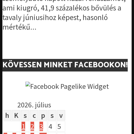
ami kiugró, 41,9 százalékos bővülés a
tavaly júniusihoz képest, hasonló
mértékű...
KÖVESSEN MINKET FACEBOOKON!
2026. július
h
K
s
c
p
s
v
1
2
3
4
5