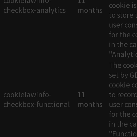
cookielawinfo-
11
cookie i
checkbox-analytics
months
to store 
user con
for the 
in the c
"Analytic
The cook
set by 
cookie c
cookielawinfo-
11
to recor
checkbox-functional
months
user con
for the 
in the c
"Functio