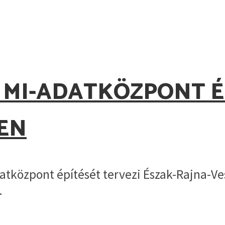
 MI-ADATKÖZPONT ÉP
KEN
tközpont építését tervezi Észak-Rajna-Ves
.