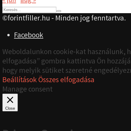
©forintfiller.hu - Minden jog fenntartva.
Facebook
Weboldalunkon cookie-kat használunk, h
elfogadása” gombra kattintva Ön hozzájár
hogy melyik sütiket szeretné engedélyez
Beállítások
Összes elfogadása
Manage consent
Close