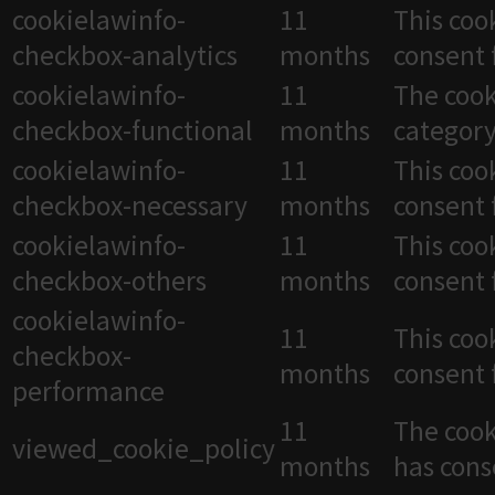
cookielawinfo-
11
This coo
checkbox-analytics
months
consent 
cookielawinfo-
11
The cook
checkbox-functional
months
category
cookielawinfo-
11
This coo
checkbox-necessary
months
consent 
cookielawinfo-
11
This coo
checkbox-others
months
consent 
cookielawinfo-
11
This coo
checkbox-
months
consent 
performance
11
The cook
viewed_cookie_policy
months
has cons