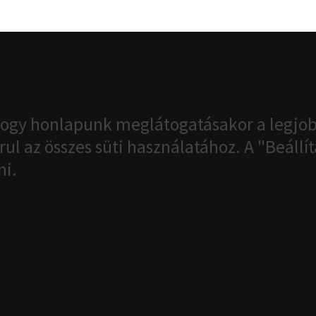
ogy honlapunk meglátogatásakor a legjob
ul az összes süti használatához. A "Beáll
ni.