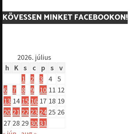
KÖVESSEN MINKET FACEBOOKON!
2026. július
h
K
s
c
p
s
v
1
2
3
4
5
6
7
8
9
10
11
12
13
14
15
16
17
18
19
20
21
22
23
24
25
26
27
28
29
30
31
« jún
aug »