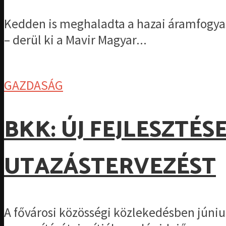
Kedden is meghaladta a hazai áramfogyasz
– derül ki a Mavir Magyar...
GAZDASÁG
BKK: ÚJ FEJLESZTÉS
UTAZÁSTERVEZÉST
A fővárosi közösségi közlekedésben június