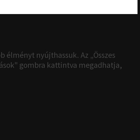
b élményt nyújthassuk. Az „Összes
ítások" gombra kattintva megadhatja,