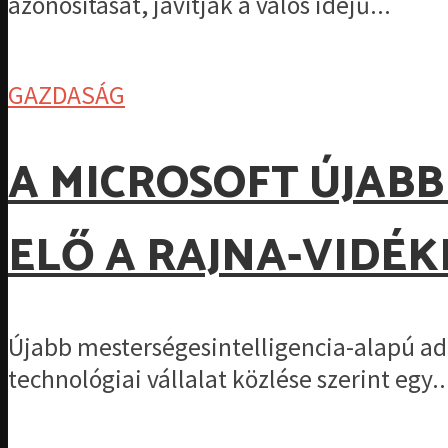
azonosítását, javítják a valós idejű...
GAZDASÁG
A MICROSOFT ÚJABB
ELŐ A RAJNA-VIDÉ
Újabb mesterségesintelligencia-alapú ada
technológiai vállalat közlése szerint egy..