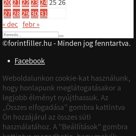
20
21
22
23
24
25
26
27
28
29
30
31
« dec
febr »
©forintfiller.hu - Minden jog fenntartva.
Facebook
Weboldalunkon cookie-kat használunk,
hogy honlapunk meglátogatásakor a
legjobb élményt nyújthassuk. Az
„Összes elfogadása” gombra kattintva
Ön hozzájárul az összes süti
használatához. A "Beállítások" gombra