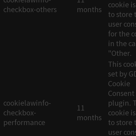
cookie i
checkbox-others
months
to store 
user con
for the 
in the c
"Other.
This cook
set by 
Cookie
Consent
cookielawinfo-
plugin. 
11
checkbox-
cookie i
months
performance
to store 
user con