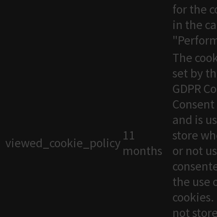
for the 
in the c
"Perfor
The cook
set by t
GDPR Co
Consent 
and is u
11
store wh
viewed_cookie_policy
months
or not u
consente
the use 
cookies. 
not stor