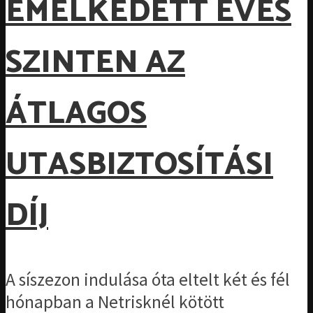
EMELKEDETT ÉVES
SZINTEN AZ
ÁTLAGOS
UTASBIZTOSÍTÁSI
DÍJ
A síszezon indulása óta eltelt két és fél
hónapban a Netrisknél kötött