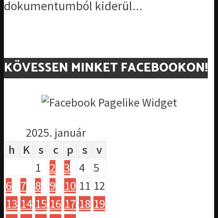
dokumentumból kiderül...
KÖVESSEN MINKET FACEBOOKON!
2025. január
h
K
s
c
p
s
v
1
2
3
4
5
6
7
8
9
10
11
12
13
14
15
16
17
18
19