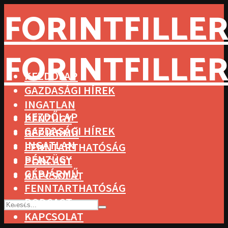
FORINTFILLER
FORINTFILLER
KEZDŐLAP
GAZDASÁGI HÍREK
INGATLAN
KEZDŐLAP
PÉNZÜGY
GAZDASÁGI HÍREK
GÉPJÁRMŰ
INGATLAN
FENNTARTHATÓSÁG
PÉNZÜGY
PODCAST
GÉPJÁRMŰ
KAPCSOLAT
FENNTARTHATÓSÁG
PODCAST
KAPCSOLAT