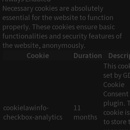
Necessary cookies are absolutely
essential for the website to function
properly. These cookies ensure basic
functionalities and security features of
the website, anonymously.
Cookie
Duration
Descri
This cook
set by 
Cookie
Consent
plugin. 
cookielawinfo-
11
cookie i
checkbox-analytics
months
to store 