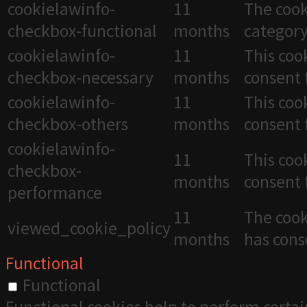
cookielawinfo-
11
The cook
checkbox-functional
months
category
cookielawinfo-
11
This coo
checkbox-necessary
months
consent 
cookielawinfo-
11
This coo
checkbox-others
months
consent 
cookielawinfo-
11
This coo
checkbox-
months
consent 
performance
11
The cook
viewed_cookie_policy
months
has cons
Functional
Functional