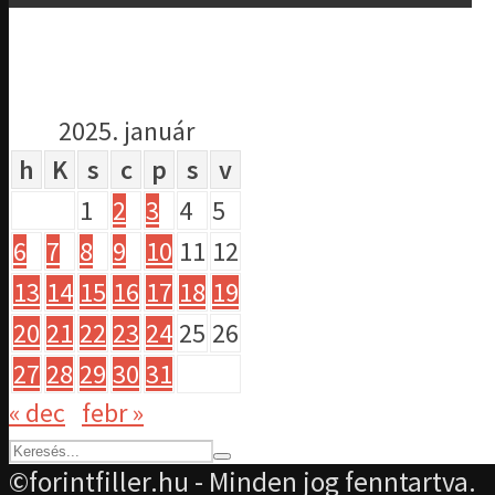
2025. január
h
K
s
c
p
s
v
1
2
3
4
5
6
7
8
9
10
11
12
13
14
15
16
17
18
19
20
21
22
23
24
25
26
27
28
29
30
31
« dec
febr »
©forintfiller.hu - Minden jog fenntartva.