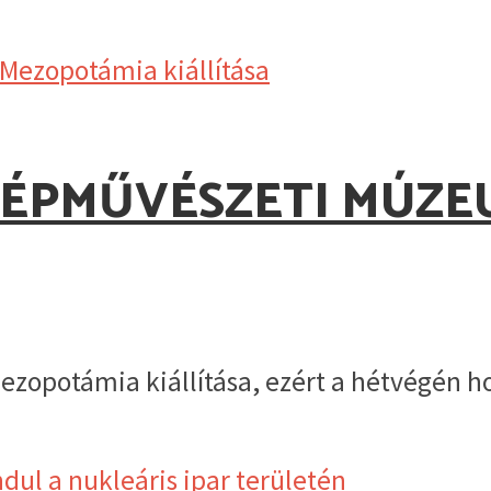
ZÉPMŰVÉSZETI MÚZ
potámia kiállítása, ezért a hétvégén hoss