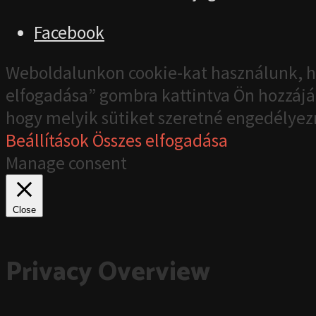
Facebook
Weboldalunkon cookie-kat használunk, h
elfogadása” gombra kattintva Ön hozzájár
hogy melyik sütiket szeretné engedélyez
Beállítások
Összes elfogadása
Manage consent
Close
Privacy Overview