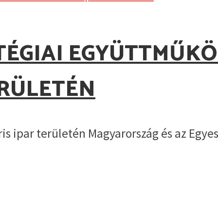
TÉGIAI EGYÜTTMŰKÖ
ERÜLETÉN
s ipar területén Magyarország és az Egyesü