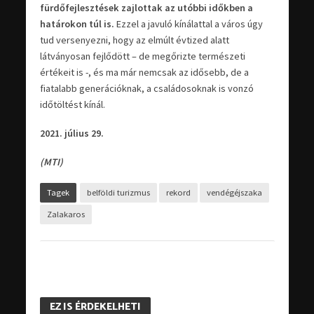
fürdőfejlesztések zajlottak az utóbbi időkben a
határokon túl is.
Ezzel a javuló kínálattal a város úgy
tud versenyezni, hogy az elmúlt évtized alatt
látványosan fejlődött – de megőrizte természeti
értékeit is -, és ma már nemcsak az idősebb, de a
fiatalabb generációknak, a családosoknak is vonzó
időtöltést kínál.
2021. július 29.
(MTI)
Tagek
belföldi turizmus
rekord
vendégéjszaka
Zalakaros
EZ IS ÉRDEKELHETI