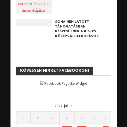
SOHA NEM LÁTOTT
TÁMOGATÁSBAN
RÉSZESÜLNEK A KIS- ÉS
KÖZÉPVÁLLALKOZÁSOK
KÖVESSEN MINKET FACEBOOKON!
2021. július
h
K
s
c
p
s
v