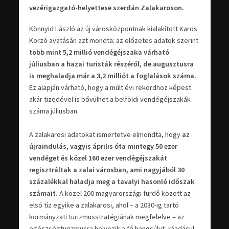
vezérigazgató-helyettese szerdán Zalakaroson.
Könnyid László az új városközpontnak kialakított Karos
Korzó avatásán azt mondta: az előzetes adatok szerint
több mint 5,2 millió vendégéjszaka várható
júliusban a hazai turisták részéről, de augusztusra
is meghaladja már a 3,2 milliót a foglalások száma.
Ez alapján várható, hogy a múlt évi rekordhoz képest
akár tizedével is bővülhet a belföldi vendégéjszakák
száma júliusban.
A zalakarosi adatokat ismertetve elmondta, hogy
az
újraindulás, vagyis április óta mintegy 50 ezer
vendéget és közel 160 ezer vendégéjszakát
regisztráltak a zalai városban, ami nagyjából 30
százalékkal haladja meg a tavalyi hasonló időszak
számait.
A közel 200 magyarországi fürdő között az
első tíz egyike a zalakarosi, ahol – a 2030-ig tartó
kormányzati turizmusstratégiának megfelelve – az
egészségturizmusra helyezik a fő hangsúlyt, ráadásul