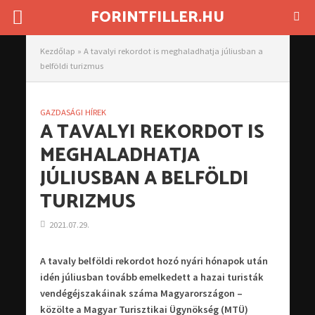
FORINTFILLER.HU
Kezdőlap
»
A tavalyi rekordot is meghaladhatja júliusban a
belföldi turizmus
GAZDASÁGI HÍREK
A TAVALYI REKORDOT IS
MEGHALADHATJA
JÚLIUSBAN A BELFÖLDI
TURIZMUS
2021.07.29.
A tavaly belföldi rekordot hozó nyári hónapok után
idén júliusban tovább emelkedett a hazai turisták
vendégéjszakáinak száma Magyarországon –
közölte a Magyar Turisztikai Ügynökség (MTÜ)