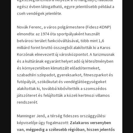
egész évben látogatható, egyre jelentősebb például a
cseh vendégek jelenléte.
Novák Ferenc, a város polgármestere (Fidesz-KDNP)
elmondta: az 1974 óta sportpályaként használt
belvárosi terület funkcióváltásával, több mint 1,6
milliárd forint bruttó összegből alakították ki a Karos
Korzónak elnevezett új városközpontot. A turizmusnak
és a kultúrának egyaránt helyet adó új létesítményben
és környezetében klimatizált előadótermeket,
szabadtéri színpadot, gyereksarkot, fitneszparkot és
futópályát, szökőkutat és vendéglátóegységeket
alakítottak ki, továbbá kibővítették a szomszédos
játszóteret és felújították a közeli kertmozi villamos
rendszerét.
Manninger Jenő, a térség fideszes országgyűlési
képviselője úgy fogalmazott:
Zalakaros versenyben
van, mégpedig a szélesebb régióban, hiszen jelentős