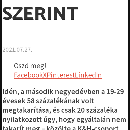
SZERINT
2021.07.27.
Oszd meg!
Facebook
X
Pinterest
LinkedIn
Idén, a második negyedévben a 19-29
évesek 58 százalékának volt
megtakarítása, és csak 20 százaléka
nyilatkozott úgy, hogy egyáltalán nem
takarít meg – közölte a K&H-csoport