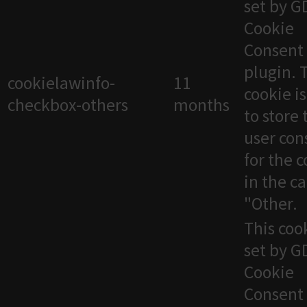
set by 
Cookie
Consent
plugin. 
cookielawinfo-
11
cookie i
checkbox-others
months
to store 
user con
for the 
in the c
"Other.
This cook
set by 
Cookie
Consent