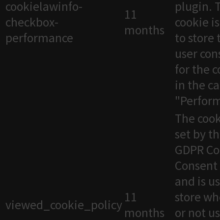
cookielawinfo-
plugin. 
11
checkbox-
cookie i
months
performance
to store 
user con
for the 
in the c
"Perfor
The cook
set by t
GDPR Co
Consent 
and is u
11
store wh
viewed_cookie_policy
months
or not u