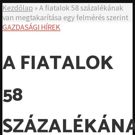
Kezdőlap
»
A fiatalok 58 százalékának
van megtakarítása egy felmérés szerint
GAZDASÁGI HÍREK
A FIATALOK
58
SZÁZALÉKÁN