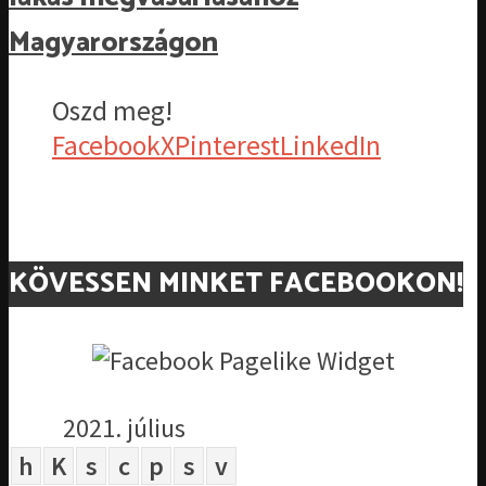
Magyarországon
Oszd meg!
Facebook
X
Pinterest
LinkedIn
KÖVESSEN MINKET FACEBOOKON!
2021. július
h
K
s
c
p
s
v