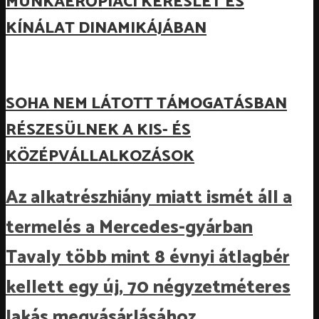
MUNKAERŐPIACI KERESLET ÉS
KÍNÁLAT DINAMIKÁJÁBAN
SOHA NEM LÁTOTT TÁMOGATÁSBAN
RÉSZESÜLNEK A KIS- ÉS
KÖZÉPVÁLLALKOZÁSOK
Az alkatrészhiány miatt ismét áll a
termelés a Mercedes-gyárban
Tavaly több mint 8 évnyi átlagbér
kellett egy új, 70 négyzetméteres
lakás megvásárlásához