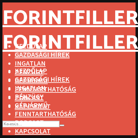
FORINTFILLER
FORINTFILLER
KEZDŐLAP
GAZDASÁGI HÍREK
INGATLAN
KEZDŐLAP
PÉNZÜGY
GAZDASÁGI HÍREK
GÉPJÁRMŰ
INGATLAN
FENNTARTHATÓSÁG
PÉNZÜGY
PODCAST
GÉPJÁRMŰ
KAPCSOLAT
FENNTARTHATÓSÁG
PODCAST
KAPCSOLAT