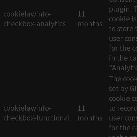
plugin. 
cookielawinfo-
11
cookie i
checkbox-analytics
months
to store 
user con
for the 
in the c
"Analytic
The cook
set by 
cookie c
cookielawinfo-
11
to recor
checkbox-functional
months
user con
for the 