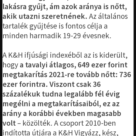
lakásra gyűjt, ám azok aránya is nőtt,
akik utazni szeretnének.
Az általános
tartalék gyűjtése is fontos célja a
minden harmadik 19-29 évesnek.
A K&H ifjúsági indexéből az is kiderült,
hogy
a tavalyi átlagos, 649 ezer forint
megtakarítás 2021-re tovább nőtt: 736
ezer forintra. Viszont csak 36
százalékuk tudna legalább fél évig
megélni a megtakarításaiból, ez az
arány a korábbi években magasabb
volt
– közölték. A csoport 2010-ben
indította útjára a K&H Vigyázz, kész,