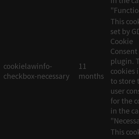
in the c
"Functio
This cook
set by 
Cookie
Consent
plugin. 
cookielawinfo-
11
cookies 
checkbox-necessary
months
to store 
user con
for the 
in the c
"Necessa
This cook