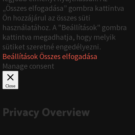
„Összes elfogadása” gombra kattintva
Ön hozzájárul az összes süti
használatához. A "Beállítások" gombra
kattintva megadhatja, hogy melyik
sütiket szeretné engedélyezni.
Beállítások
Összes elfogadása
Manage consent
Close
Privacy Overview