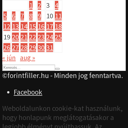
1
2
3
4
5
6
7
8
9
10
11
12
13
14
15
16
17
18
19
20
21
22
23
24
25
26
27
28
29
30
31
« jún
aug »
©forintfiller.hu - Minden jog fenntartva.
Facebook
Weboldalunkon cookie-kat használunk,
hogy honlapunk meglátogatásakor a
legjobb élményt nyújthassuk. Az