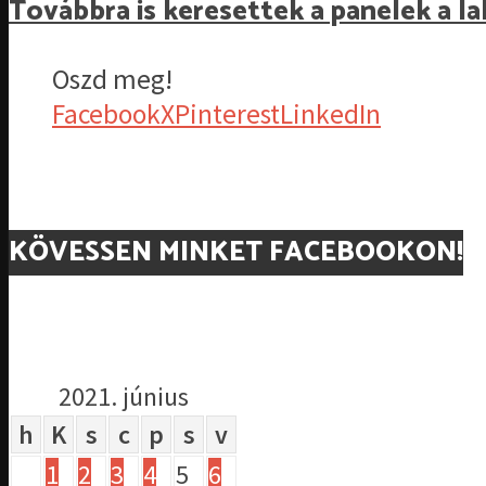
Továbbra is keresettek a panelek a l
Oszd meg!
Facebook
X
Pinterest
LinkedIn
KÖVESSEN MINKET FACEBOOKON!
2021. június
h
K
s
c
p
s
v
1
2
3
4
5
6