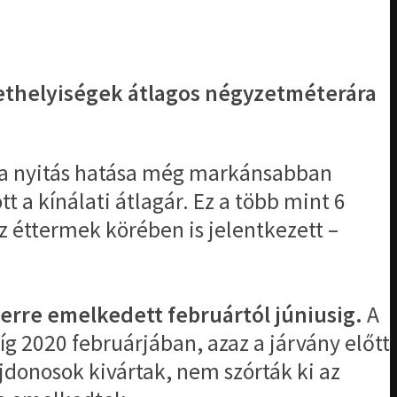
lethelyiségek átlagos négyzetméterára
: a nyitás hatása még markánsabban
t a kínálati átlagár. Ez a több mint 6
z éttermek körében is jelentkezett –
zerre emelkedett februártól júniusig.
A
íg 2020 februárjában, azaz a járvány előtt
jdonosok kivártak, nem szórták ki az