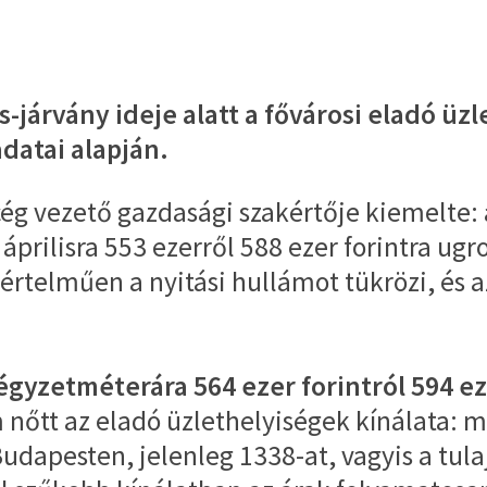
járvány ideje alatt a fővárosi eladó üz
adatai alapján.
 cég vezető gazdasági szakértője kiemelte
ilisra 553 ezerről 588 ezer forintra ugrot
rtelműen a nyitási hullámot tükrözi, és a
égyzetméterára 564 ezer forintról 594 e
nőtt az eladó üzlethelyiségek kínálata: m
udapesten, jelenleg 1338-at, vagyis a tula