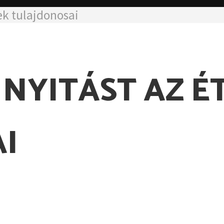
ek tulajdonosai
 NYITÁST AZ 
I