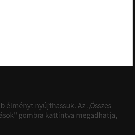
b élményt nyújthassuk. Az „Összes
ítások" gombra kattintva megadhatja,