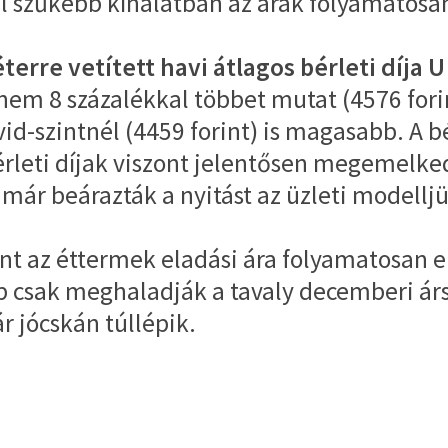
kal szűkebb kínálatban az árak folyamatos
rre vetített havi átlagos bérleti díja U 
nem 8 százalékkal többet mutat (4576 for
id-szintnél (4459 forint) is magasabb. A b
érleti díjak viszont jelentősen megemelk
 már beárazták a nyitást az üzleti modellj
nt az éttermek eladási ára folyamatosan e
 csak meghaladják a tavaly decemberi ársz
ár jócskán túllépik.