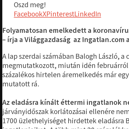
Oszd meg!
Facebook
X
Pinterest
LinkedIn
Folyamatosan emelkedett a koronavírus-
– írja a Világgazdaság az Ingatlan.com 
A lap szerdai számában Balogh László, a
megmutatkozott, miután idén februárról ápr
százalékos hirtelen áremelkedés már egyé
mutatott rá.
Az eladásra kínált éttermi ingatlanok n
járványidőszak korlátozásai ellenére nem 
1700 üzlethelyiséget hirdettek eladásra B