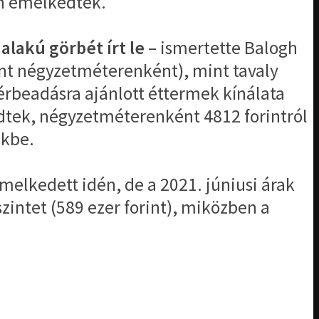
an emelkedtek.
alakú görbét írt le
– ismertette Balogh
int négyzetméterenként), mint tavaly
érbeadásra ajánlott éttermek kínálata
edtek, négyzetméterenként 4812 forintról
ükbe.
melkedett idén, de a 2021. júniusi árak
intet (589 ezer forint), miközben a