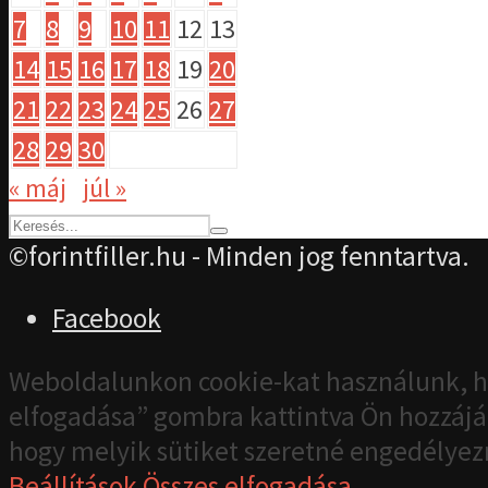
7
8
9
10
11
12
13
14
15
16
17
18
19
20
21
22
23
24
25
26
27
28
29
30
« máj
júl »
©forintfiller.hu - Minden jog fenntartva.
Facebook
Weboldalunkon cookie-kat használunk, h
elfogadása” gombra kattintva Ön hozzájár
hogy melyik sütiket szeretné engedélyez
Beállítások
Összes elfogadása