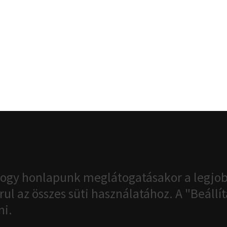
ogy honlapunk meglátogatásakor a legjob
ul az összes süti használatához. A "Beáll
ni.