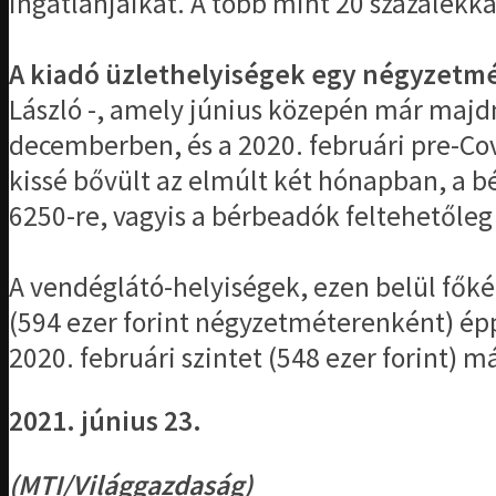
ingatlanjaikat. A több mint 20 százalék
A kiadó üzlethelyiségek egy négyzetméte
László -, amely június közepén már majd
decemberben, és a 2020. februári pre-Cov
kissé bővült az elmúlt két hónapban, a b
6250-re, vagyis a bérbeadók feltehetőleg
A vendéglátó-helyiségek, ezen belül főké
(594 ezer forint négyzetméterenként) épp
2020. februári szintet (548 ezer forint) m
2021. június 23.
(MTI/Világgazdaság)