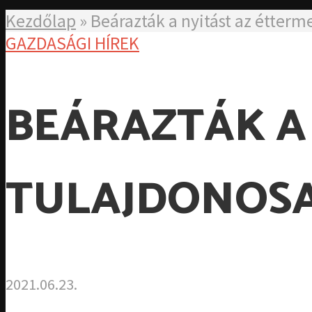
Kezdőlap
»
Beárazták a nyitást az étterm
GAZDASÁGI HÍREK
BEÁRAZTÁK A
TULAJDONOSA
2021.06.23.