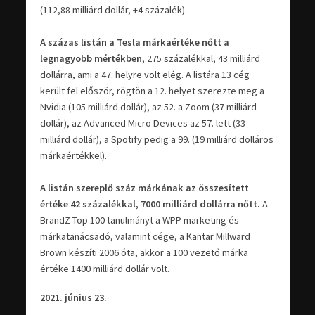
(112,88 milliárd dollár, +4 százalék).
A százas listán a Tesla márkaértéke nőtt a
legnagyobb mértékben
, 275 százalékkal, 43 milliárd
dollárra, ami a 47. helyre volt elég. A listára 13 cég
került fel először, rögtön a 12. helyet szerezte meg a
Nvidia (105 milliárd dollár), az 52. a Zoom (37 milliárd
dollár), az Advanced Micro Devices az 57. lett (33
milliárd dollár), a Spotify pedig a 99. (19 milliárd dolláros
márkaértékkel).
A listán szereplő száz márkának az összesített
értéke 42 százalékkal, 7000 milliárd dollárra nőtt.
A
BrandZ Top 100 tanulmányt a WPP marketing és
márkatanácsadó, valamint cége, a Kantar Millward
Brown készíti 2006 óta, akkor a 100 vezető márka
értéke 1400 milliárd dollár volt.
2021. június 23.