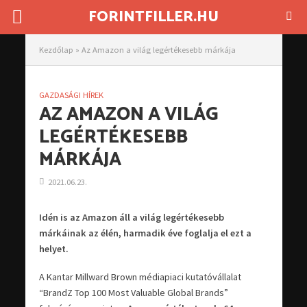
FORINTFILLER.HU
Kezdőlap
»
Az Amazon a világ legértékesebb márkája
GAZDASÁGI HÍREK
AZ AMAZON A VILÁG
LEGÉRTÉKESEBB
MÁRKÁJA
2021.06.23.
Idén is az Amazon áll a világ legértékesebb
márkáinak az élén, harmadik éve foglalja el ezt a
helyet.
A Kantar Millward Brown médiapiaci kutatóvállalat
“BrandZ Top 100 Most Valuable Global Brands”