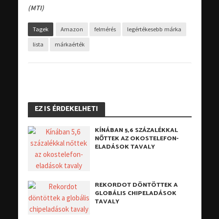
(MTI)
Tagek
Amazon
felmérés
legértékesebb márka
lista
márkaérték
EZ IS ÉRDEKELHETI
KÍNÁBAN 5,6 SZÁZALÉKKAL
NŐTTEK AZ OKOSTELEFON-
ELADÁSOK TAVALY
REKORDOT DÖNTÖTTEK A
GLOBÁLIS CHIPELADÁSOK
TAVALY