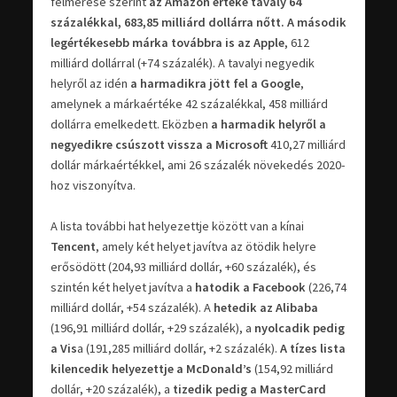
felmérése szerint
az Amazon értéke tavaly 64
százalékkal, 683,85 milliárd dollárra nőtt.
A második
legértékesebb márka továbbra is az Apple
, 612
milliárd dollárral (+74 százalék). A tavalyi negyedik
helyről az idén
a harmadikra jött fel a Google
,
amelynek a márkaértéke 42 százalékkal, 458 milliárd
dollárra emelkedett. Eközben
a harmadik helyről a
negyedikre csúszott vissza a Microsoft
410,27 milliárd
dollár márkaértékkel, ami 26 százalék növekedés 2020-
hoz viszonyítva.
A lista további hat helyezettje között van a kínai
Tencent
, amely két helyet javítva az ötödik helyre
erősödött (204,93 milliárd dollár, +60 százalék), és
szintén két helyet javítva a
hatodik a Facebook
(226,74
milliárd dollár, +54 százalék). A
hetedik az Alibaba
(196,91 milliárd dollár, +29 százalék), a
nyolcadik pedig
a Vis
a (191,285 milliárd dollár, +2 százalék).
A tízes lista
kilencedik helyezettje a McDonald’s
(154,92 milliárd
dollár, +20 százalék), a
tizedik pedig a MasterCard