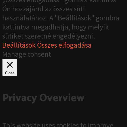
Ön hozzájárul az összes süti
használatához. A "Beállítások" gombra
kattintva megadhatja, hogy melyik
sütiket szeretné engedélyezni.
Beállítások
Összes elfogadása
Manage consent
Close
Privacy Overview
This website uses cookies to improve