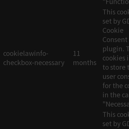
"Functio
This cook
set by 
Cookie
Consent
plugin. 
cookielawinfo-
11
cookies 
checkbox-necessary
months
to store 
user con
for the 
in the c
"Necessa
This cook
set by 