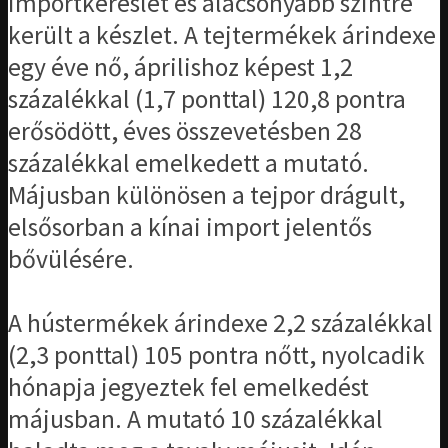
importkereslet és alacsonyabb szintre
került a készlet. A tejtermékek árindexe
egy éve nő, áprilishoz képest 1,2
százalékkal (1,7 ponttal) 120,8 pontra
erősödött, éves összevetésben 28
százalékkal emelkedett a mutató.
Májusban különösen a tejpor drágult,
elsősorban a kínai import jelentős
bővülésére.
A hústermékek árindexe 2,2 százalékkal
(2,3 ponttal) 105 pontra nőtt, nyolcadik
hónapja jegyeztek fel emelkedést
májusban. A mutató 10 százalékkal