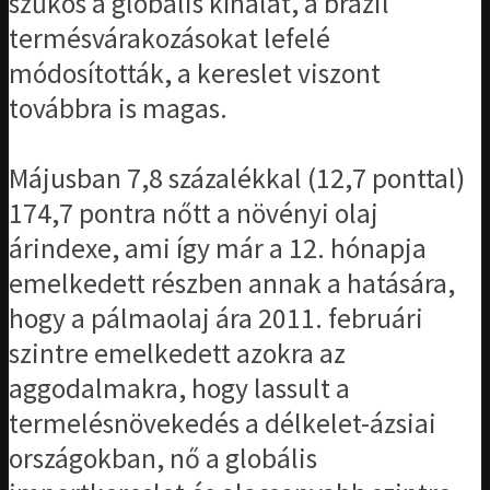
szűkös a globális kínálat, a brazil
termésvárakozásokat lefelé
módosították, a kereslet viszont
továbbra is magas.
Májusban 7,8 százalékkal (12,7 ponttal)
174,7 pontra nőtt a növényi olaj
árindexe, ami így már a 12. hónapja
emelkedett részben annak a hatására,
hogy a pálmaolaj ára 2011. februári
szintre emelkedett azokra az
aggodalmakra, hogy lassult a
termelésnövekedés a délkelet-ázsiai
országokban, nő a globális