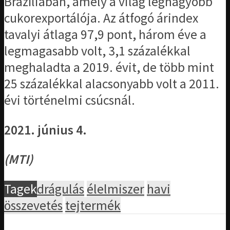
Brazíliában, amely a világ legnagyobb
cukorexportálója. Az átfogó árindex
tavalyi átlaga 97,9 pont, három éve a
legmagasabb volt, 3,1 százalékkal
meghaladta a 2019. évit, de több mint
25 százalékkal alacsonyabb volt a 2011.
évi történelmi csúcsnál.
2021. június 4.
(MTI)
Tagek
drágulás
élelmiszer
havi
összevetés
tejtermék