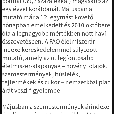
ponttal (39,7 százalékkal) magasabb az
egy évvel korábbinál. Májusban a
mutató már a 12. egymást követő
hónapban emelkedett és 2010 októbere
óta a legnagyobb mértékben nőtt havi
összevetésben. A FAO élelmiszerár-
indexe kereskedelemmel súlyozott
mutató, amely az öt legfontosabb
élelmiszer-alapanyag – növényi olajok,
szemestermények, húsfélék,
tejtermékek és cukor – nemzetközi piaci
árát veszi figyelembe.
Májusban a szemestermények árindexe