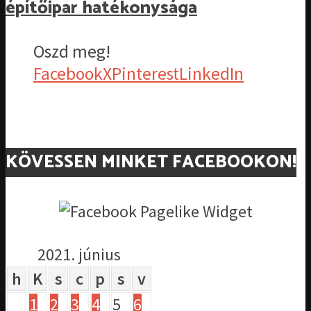
építőipar hatékonysága
Oszd meg!
Facebook
X
Pinterest
LinkedIn
KÖVESSEN MINKET FACEBOOKON!
2021. június
h
K
s
c
p
s
v
1
2
3
4
5
6