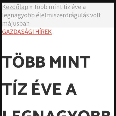
Kezdőlap
»
Több mint tíz éve a
legnagyobb élelmiszerdrágulás volt
májusban
GAZDASÁGI HÍREK
TÖBB MINT
TÍZ ÉVE A