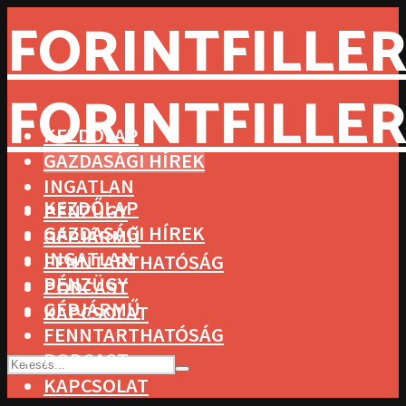
FORINTFILLER
FORINTFILLER
KEZDŐLAP
GAZDASÁGI HÍREK
INGATLAN
KEZDŐLAP
PÉNZÜGY
GAZDASÁGI HÍREK
GÉPJÁRMŰ
INGATLAN
FENNTARTHATÓSÁG
PÉNZÜGY
PODCAST
GÉPJÁRMŰ
KAPCSOLAT
FENNTARTHATÓSÁG
PODCAST
KAPCSOLAT