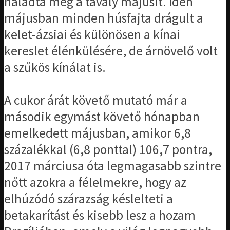
haladta meg a tavaly májusit. Idén
májusban minden húsfajta drágult a
kelet-ázsiai és különösen a kínai
kereslet élénkülésére, de árnövelő volt
a szűkös kínálat is.
A cukor árát követő mutató már a
második egymást követő hónapban
emelkedett májusban, amikor 6,8
százalékkal (6,8 ponttal) 106,7 pontra,
2017 márciusa óta legmagasabb szintre
nőtt azokra a félelmekre, hogy az
elhúzódó szárazság késlelteti a
betakarítást és kisebb lesz a hozam