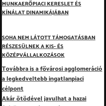
MUNKAERŐPIACI KERESLET ÉS
KÍNÁLAT DINAMIKÁJÁBAN
SOHA NEM LÁTOTT TÁMOGATÁSBAN
RÉSZESÜLNEK A KIS- ÉS
KÖZÉPVÁLLALKOZÁSOK
Továbbra is a fővárosi agglomeráció
a legkedveltebb ingatlanpiaci
célpont
Akár ötödével javulhat a hazai