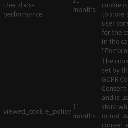
11
checkbox-
cookie i
months
performance
to store 
user con
for the 
in the c
"Perfor
The cook
set by t
GDPR Co
Consent 
and is u
11
store wh
viewed_cookie_policy
months
or not u
consente