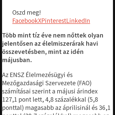
Oszd meg!
Facebook
X
Pinterest
LinkedIn
Több mint tíz éve nem nőttek olyan
jelentősen az élelmiszerárak havi
összevetésben, mint az idén
májusban.
Az ENSZ Élelmezésügyi és
Mezőgazdasági Szervezete (FAO)
számításai szerint a májusi árindex
127,1 pont lett, 4,8 százalékkal (5,8
ponttal) magasabb az áprilisinál és 36,1