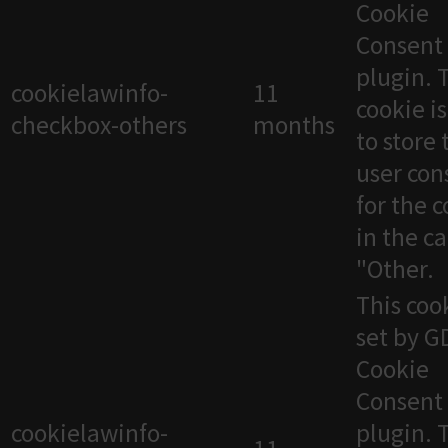
Cookie
Consent
plugin. 
cookielawinfo-
11
cookie i
checkbox-others
months
to store 
user con
for the 
in the c
"Other.
This cook
set by 
Cookie
Consent
cookielawinfo-
plugin. 