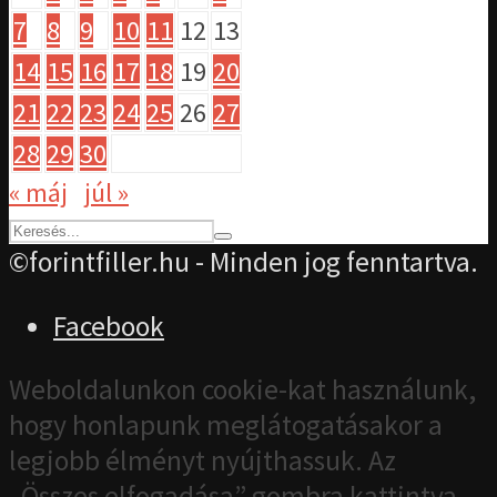
7
8
9
10
11
12
13
14
15
16
17
18
19
20
21
22
23
24
25
26
27
28
29
30
« máj
júl »
©forintfiller.hu - Minden jog fenntartva.
Facebook
Weboldalunkon cookie-kat használunk,
hogy honlapunk meglátogatásakor a
legjobb élményt nyújthassuk. Az
„Összes elfogadása” gombra kattintva