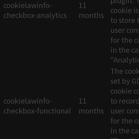
plugin. 
cookielawinfo-
11
cookie i
checkbox-analytics
months
to store 
user con
for the 
in the c
"Analytic
The cook
set by 
cookie c
cookielawinfo-
11
to recor
checkbox-functional
months
user con
for the 
in the c