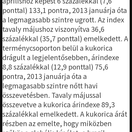
áprilishoz képest 6 százalékkal (7,6
ponttal) 133,1 pontra, 2013 januárja óta
a legmagasabb szintre ugrott. Az index
tavaly májushoz viszonyítva 36,6
százalékkal (35,7 ponttal) emelkedett. A
terménycsoporton belül a kukorica
drágult a legjelentősebben, árindexe
8,8 százalékkal (12,9 ponttal) 75,6
pontra, 2013 januárja óta a
legmagasabb szintre nőtt havi
összevetésben. Tavaly májussal
összevetve a kukorica árindexe 89,3
százalékkal emelkedett. A kukorica árát
részben az emelte, hogy miközben