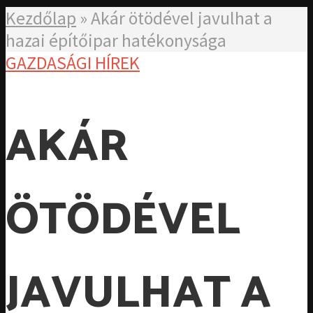
Kezdőlap
»
Akár ötödével javulhat a
hazai építőipar hatékonysága
GAZDASÁGI HÍREK
AKÁR
ÖTÖDÉVEL
JAVULHAT A