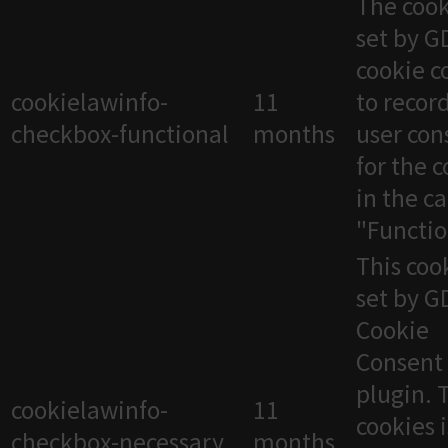
The cook
set by 
cookie c
cookielawinfo-
11
to recor
checkbox-functional
months
user con
for the 
in the c
"Functio
This cook
set by 
Cookie
Consent
plugin. 
cookielawinfo-
11
cookies 
checkbox-necessary
months