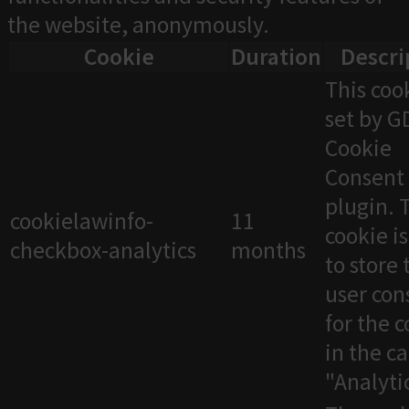
the website, anonymously.
Cookie
Duration
Descri
This cook
set by 
Cookie
Consent
plugin. 
cookielawinfo-
11
cookie i
checkbox-analytics
months
to store 
user con
for the 
in the c
"Analytic