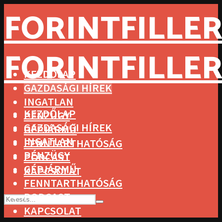
FORINTFILLER
FORINTFILLER
KEZDŐLAP
GAZDASÁGI HÍREK
INGATLAN
KEZDŐLAP
PÉNZÜGY
GAZDASÁGI HÍREK
GÉPJÁRMŰ
INGATLAN
FENNTARTHATÓSÁG
PÉNZÜGY
PODCAST
GÉPJÁRMŰ
KAPCSOLAT
FENNTARTHATÓSÁG
PODCAST
KAPCSOLAT