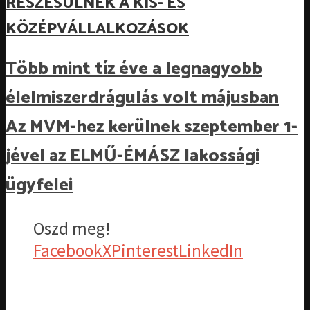
RÉSZESÜLNEK A KIS- ÉS
KÖZÉPVÁLLALKOZÁSOK
Több mint tíz éve a legnagyobb
élelmiszerdrágulás volt májusban
Az MVM-hez kerülnek szeptember 1-
jével az ELMŰ-ÉMÁSZ lakossági
ügyfelei
Oszd meg!
Facebook
X
Pinterest
LinkedIn