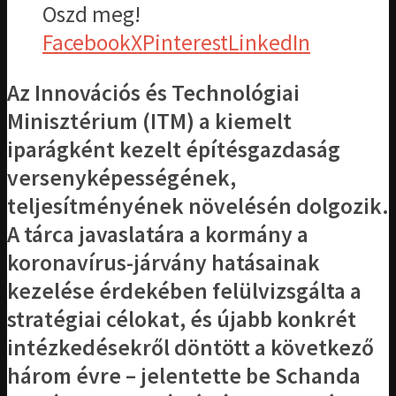
Oszd meg!
Facebook
X
Pinterest
LinkedIn
Az Innovációs és Technológiai
Minisztérium (ITM) a kiemelt
iparágként kezelt építésgazdaság
versenyképességének,
teljesítményének növelésén dolgozik.
A tárca javaslatára a kormány a
koronavírus-járvány hatásainak
kezelése érdekében felülvizsgálta a
stratégiai célokat, és újabb konkrét
intézkedésekről döntött a következő
három évre – jelentette be Schanda