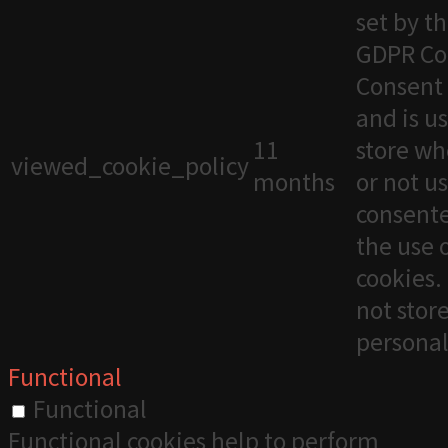
set by t
GDPR Co
Consent 
and is u
11
store wh
viewed_cookie_policy
months
or not u
consente
the use 
cookies. 
not stor
personal
Functional
Functional
Functional cookies help to perform