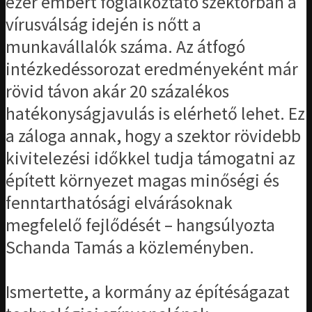
ezer embert foglalkoztató szektorban a
vírusválság idején is nőtt a
munkavállalók száma. Az átfogó
intézkedéssorozat eredményeként már
rövid távon akár 20 százalékos
hatékonyságjavulás is elérhető lehet. Ez
a záloga annak, hogy a szektor rövidebb
kivitelezési időkkel tudja támogatni az
épített környezet magas minőségi és
fenntarthatósági elvárásoknak
megfelelő fejlődését – hangsúlyozta
Schanda Tamás a közleményben.
Ismertette, a kormány az építéságazat