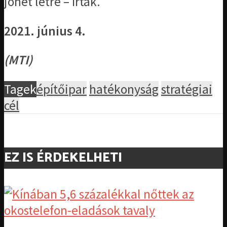
jöhet létre – írták.
2021. június 4.
(MTI)
Tagek
építőipar
hatékonyság
stratégiai
cél
EZ IS ÉRDEKELHETI