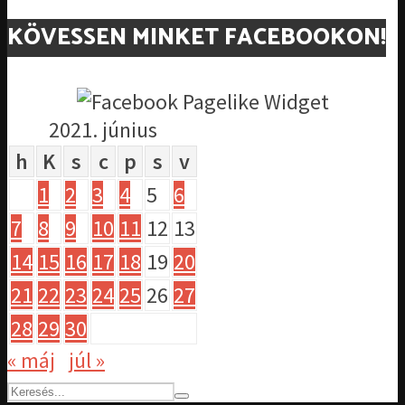
KÖVESSEN MINKET FACEBOOKON!
2021. június
h
K
s
c
p
s
v
1
2
3
4
5
6
7
8
9
10
11
12
13
14
15
16
17
18
19
20
21
22
23
24
25
26
27
28
29
30
« máj
júl »