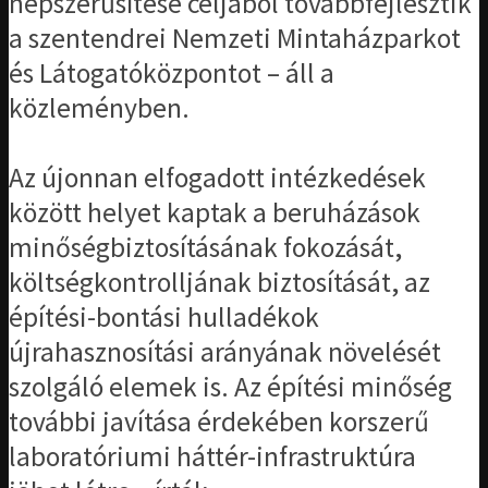
népszerűsítése céljából továbbfejlesztik
a szentendrei Nemzeti Mintaházparkot
és Látogatóközpontot – áll a
közleményben.
Az újonnan elfogadott intézkedések
között helyet kaptak a beruházások
minőségbiztosításának fokozását,
költségkontrolljának biztosítását, az
építési-bontási hulladékok
újrahasznosítási arányának növelését
szolgáló elemek is. Az építési minőség
további javítása érdekében korszerű
laboratóriumi háttér-infrastruktúra