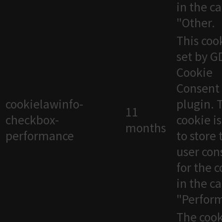
in the c
"Other.
This cook
set by 
Cookie
Consent
cookielawinfo-
plugin. 
11
checkbox-
cookie i
months
performance
to store 
user con
for the 
in the c
"Perfor
The cook