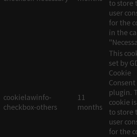
to store 
user con
for the 
in the c
"Necessa
This cook
set by 
Cookie
Consent
plugin. 
cookielawinfo-
11
cookie i
checkbox-others
months
to store 
user con
for the 