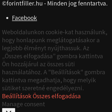
©forintfiller.hu - Minden jog fenntartva.
Facebook
Weboldalunkon cookie-kat használunk,
hogy honlapunk meglátogatásakor a
legjobb élményt nyújthassuk. Az
„Összes elfogadása” gombra kattintva
Ön hozzájárul az összes süti
használatához. A "Beállítások" gombra
kattintva megadhatja, hogy melyik
sütiket szeretné engedélyezni.
Beállítások
Összes elfogadása
Manage consent