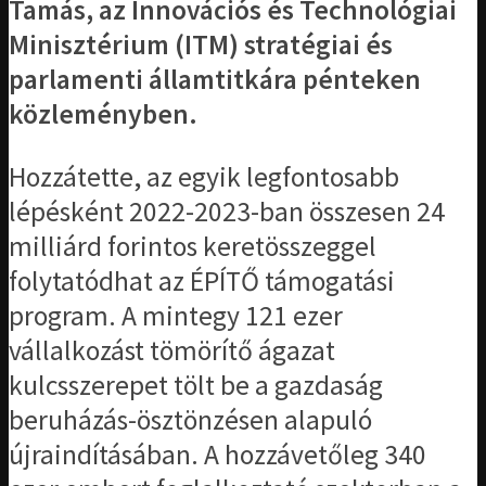
Tamás, az Innovációs és Technológiai
Minisztérium (ITM) stratégiai és
parlamenti államtitkára pénteken
közleményben.
Hozzátette, az egyik legfontosabb
lépésként 2022-2023-ban összesen 24
milliárd forintos keretösszeggel
folytatódhat az ÉPÍTŐ támogatási
program. A mintegy 121 ezer
vállalkozást tömörítő ágazat
kulcsszerepet tölt be a gazdaság
beruházás-ösztönzésen alapuló
újraindításában. A hozzávetőleg 340