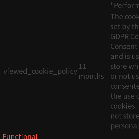
"Perfor
The cook
set by t
GDPR Co
Consent 
and is u
11
store wh
viewed_cookie_policy
months
or not u
consente
the use 
cookies. 
not stor
personal
Functional