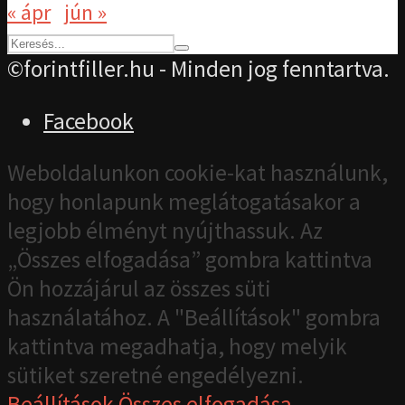
« ápr
jún »
©forintfiller.hu - Minden jog fenntartva.
Facebook
Weboldalunkon cookie-kat használunk,
hogy honlapunk meglátogatásakor a
legjobb élményt nyújthassuk. Az
„Összes elfogadása” gombra kattintva
Ön hozzájárul az összes süti
használatához. A "Beállítások" gombra
kattintva megadhatja, hogy melyik
sütiket szeretné engedélyezni.
Beállítások
Összes elfogadása