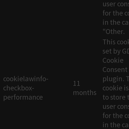
user con
for the 
in the c
"Other.
This cook
set by 
Cookie
Consent
cookielawinfo-
plugin. 
11
checkbox-
cookie i
months
performance
to store 
user con
for the 
in the c