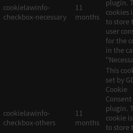
plugin. 
cookielawinfo-
11
cookies 
checkbox-necessary
months
to store 
user con
for the 
in the c
"Necessa
This cook
set by 
Cookie
Consent
plugin. 
cookielawinfo-
11
cookie i
checkbox-others
months
to store 