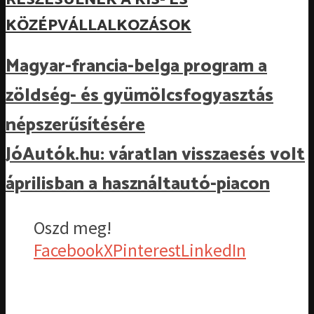
KÖZÉPVÁLLALKOZÁSOK
Magyar-francia-belga program a
zöldség- és gyümölcsfogyasztás
népszerűsítésére
JóAutók.hu: váratlan visszaesés volt
áprilisban a használtautó-piacon
Oszd meg!
Facebook
X
Pinterest
LinkedIn