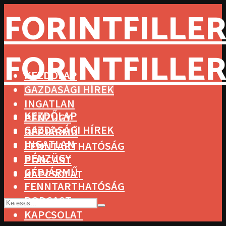
FORINTFILLER
FORINTFILLER
KEZDŐLAP
GAZDASÁGI HÍREK
INGATLAN
KEZDŐLAP
PÉNZÜGY
GAZDASÁGI HÍREK
GÉPJÁRMŰ
INGATLAN
FENNTARTHATÓSÁG
PÉNZÜGY
PODCAST
GÉPJÁRMŰ
KAPCSOLAT
FENNTARTHATÓSÁG
PODCAST
KAPCSOLAT