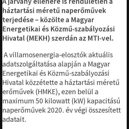
A járvány ellenére is rendületlen a
háztartási méretű naperőművek
terjedése – közölte a Magyar
Energetikai és Közmű-szabályozási
Hivatal (MEKH) szerdán az MTI-vel.
A villamosenergia-elosztók aktuális
adatszolgáltatása alapján a Magyar
Energetikai és Közmű-szabályozási
Hivatal közzétette a háztartási méretű
erőművek (HMKE), ezen belül a
maximum 50 kilowatt (kW) kapacitású
naperőművek 2020. év végi összesített
adatait.