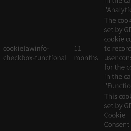
in the c
"Analytic
The cook
set by 
cookie c
cookielawinfo-
11
to recor
checkbox-functional
months
user con
for the 
in the c
"Functio
This cook
set by 
Cookie
Consent