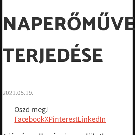
NAPERŐMŰV
TERJEDÉSE
2021.05.19.
Oszd meg!
Facebook
X
Pinterest
LinkedIn