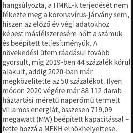
hangsúlyozta, a HMKE-k terjedését nem
fékezte meg a koronavírus-járvány sem,
hiszen az előző év végi adatokhoz
képest másfélszeresére nőtt a számuk
és beépített teljesítményük. A
növekedési ütem ráadásul tovább
gyorsult, míg 2019-ben 44 százalék körül
alakult, addig 2020-ban már
megközelítette az 50 százalékot. Ilyen
módon 2020 végére már 88 112 darab
háztartási méretű naperőmű termelt
villamos energiát, összesen 719,09
megawatt (MW) beépített kapacitással –
tette hozzá a MEKH elnökhelyettese.