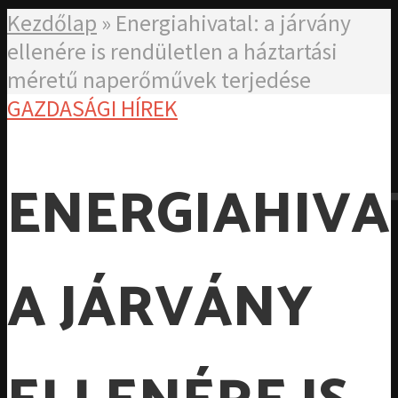
Kezdőlap
»
Energiahivatal: a járvány
ellenére is rendületlen a háztartási
méretű naperőművek terjedése
GAZDASÁGI HÍREK
ENERGIAHIVA
A JÁRVÁNY