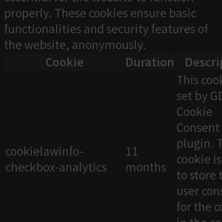
properly. These cookies ensure basic
functionalities and security features of
the website, anonymously.
Cookie
Duration
Descri
This cook
set by 
Cookie
Consent
plugin. 
cookielawinfo-
11
cookie i
checkbox-analytics
months
to store 
user con
for the 