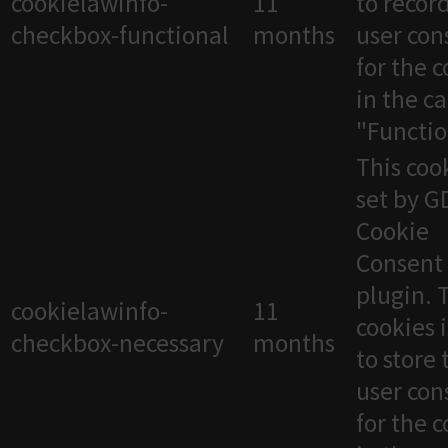
cookielawinfo-
11
to recor
checkbox-functional
months
user con
for the 
in the c
"Functio
This cook
set by 
Cookie
Consent
plugin. 
cookielawinfo-
11
cookies 
checkbox-necessary
months
to store 
user con
for the 