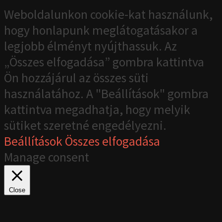
Weboldalunkon cookie-kat használunk,
hogy honlapunk meglátogatásakor a
legjobb élményt nyújthassuk. Az
„Összes elfogadása” gombra kattintva
Ön hozzájárul az összes süti
használatához. A "Beállítások" gombra
kattintva megadhatja, hogy melyik
sütiket szeretné engedélyezni.
Beállítások
Összes elfogadása
Manage consent
Close