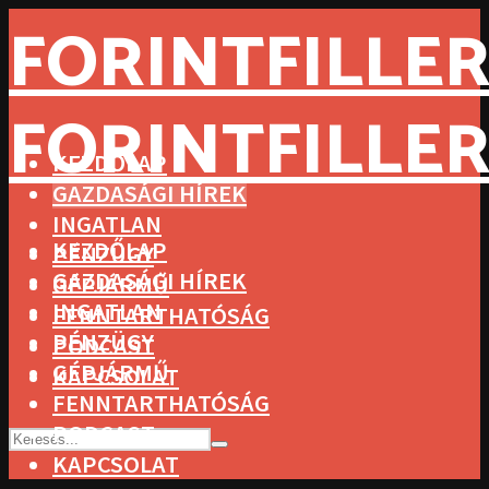
FORINTFILLER
FORINTFILLER
KEZDŐLAP
GAZDASÁGI HÍREK
INGATLAN
KEZDŐLAP
PÉNZÜGY
GAZDASÁGI HÍREK
GÉPJÁRMŰ
INGATLAN
FENNTARTHATÓSÁG
PÉNZÜGY
PODCAST
GÉPJÁRMŰ
KAPCSOLAT
FENNTARTHATÓSÁG
PODCAST
KAPCSOLAT