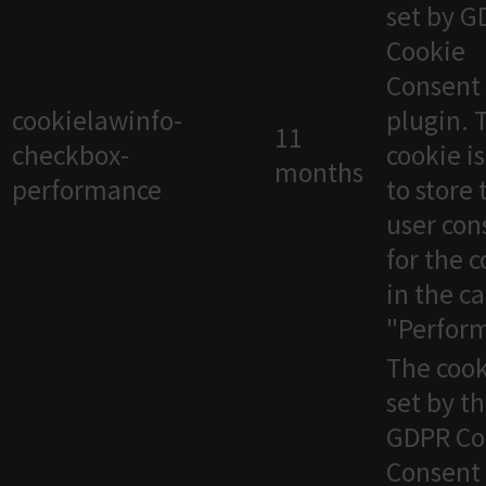
set by 
Cookie
Consent
cookielawinfo-
plugin. 
11
checkbox-
cookie i
months
performance
to store 
user con
for the 
in the c
"Perfor
The cook
set by t
GDPR Co
Consent 