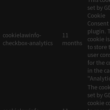
set by 
Cookie
Consent
plugin. 
cookielawinfo-
11
cookie i
checkbox-analytics
months
to store 
user con
for the 
in the c
"Analytic
The cook
set by 
cookie c