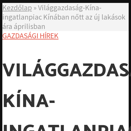
Kezdőlap
»
Világgazdaság-Kína-
ingatlanpiac Kínában nőtt az új lakások
ára áprilisban
GAZDASÁGI HÍREK
VILÁGGAZDAS
KÍNA-