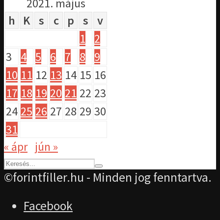
2021. május
h
K
s
c
p
s
v
1
2
3
4
5
6
7
8
9
10
11
12
13
14
15
16
17
18
19
20
21
22
23
24
25
26
27
28
29
30
31
« ápr
jún »
©forintfiller.hu - Minden jog fenntartva.
Facebook