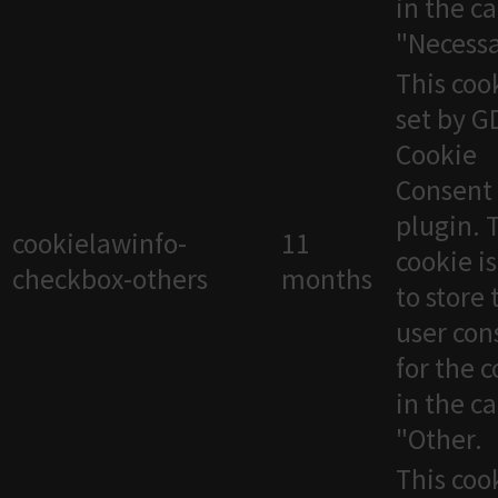
in the c
"Necessa
This cook
set by 
Cookie
Consent
plugin. 
cookielawinfo-
11
cookie i
checkbox-others
months
to store 
user con
for the 
in the c
"Other.
This cook