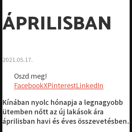
ÁPRILISBAN
2021.05.17.
Oszd meg!
Facebook
X
Pinterest
LinkedIn
Kínában nyolc hónapja a legnagyobb
ütemben nőtt az új lakások ára
áprilisban havi és éves összevetésben.