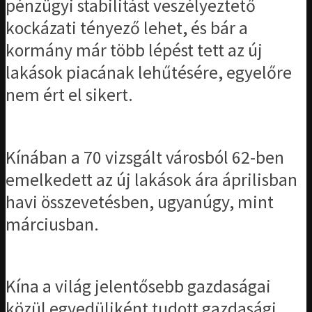
pénzügyi stabilitást veszélyeztető
kockázati tényező lehet, és bár a
kormány már több lépést tett az új
lakások piacának lehűtésére, egyelőre
nem ért el sikert.
Kínában a 70 vizsgált városból 62-ben
emelkedett az új lakások ára áprilisban
havi összevetésben, ugyanúgy, mint
márciusban.
Kína a világ jelentősebb gazdaságai
közül egyedüliként tudott gazdasági