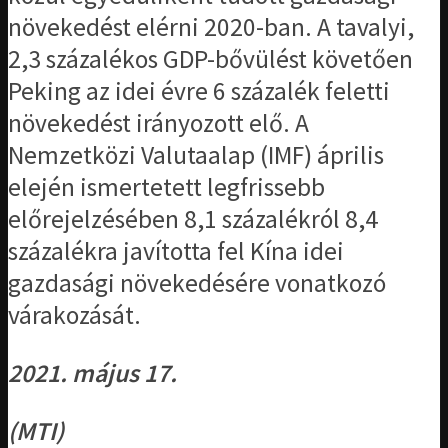
növekedést elérni 2020-ban. A tavalyi,
2,3 százalékos GDP-bővülést követően
Peking az idei évre 6 százalék feletti
növekedést irányozott elő. A
Nemzetközi Valutaalap (IMF) április
elején ismertetett legfrissebb
előrejelzésében 8,1 százalékról 8,4
százalékra javította fel Kína idei
gazdasági növekedésére vonatkozó
várakozását.
2021. május 17.
(MTI)