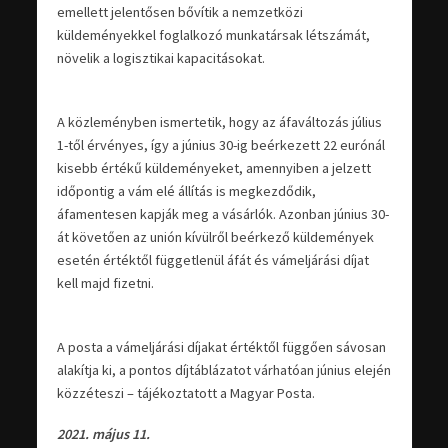
emellett jelentősen bővítik a nemzetközi
küldeményekkel foglalkozó munkatársak létszámát,
növelik a logisztikai kapacitásokat.
A közleményben ismertetik, hogy az áfaváltozás július
1-től érvényes, így a június 30-ig beérkezett 22 eurónál
kisebb értékű küldeményeket, amennyiben a jelzett
időpontig a vám elé állítás is megkezdődik,
áfamentesen kapják meg a vásárlók. Azonban június 30-
át követően az unión kívülről beérkező küldemények
esetén értéktől függetlenül áfát és vámeljárási díjat
kell majd fizetni.
A posta a vámeljárási díjakat értéktől függően sávosan
alakítja ki, a pontos díjtáblázatot várhatóan június elején
közzéteszi – tájékoztatott a Magyar Posta.
2021. május 11.