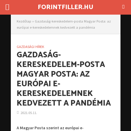
FORINTFILLER.HU
Kezdőlap
»
Gazdaság-kereskedelem-posta Magyar Posta: az
európai e-kereskedelemnek kedvezett a pandémia
GAZDASÁGI HÍREK
GAZDASÁG-
KERESKEDELEM-POSTA
MAGYAR POSTA: AZ
EURÓPAI E-
KERESKEDELEMNEK
KEDVEZETT A PANDÉMIA
2021.05.11.
A Magyar Posta szerint az európai e-