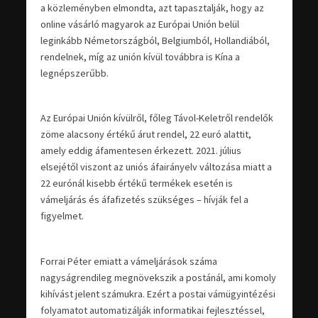
a közleményben elmondta, azt tapasztalják, hogy az
online vásárló magyarok az Európai Unión belül
leginkább Németországból, Belgiumból, Hollandiából,
rendelnek, míg az unión kívül továbbra is Kína a
legnépszerűbb.
Az Európai Unión kívülről, főleg Távol-Keletről rendelők
zöme alacsony értékű árut rendel, 22 euró alattit,
amely eddig áfamentesen érkezett. 2021. július
elsejétől viszont az uniós áfairányelv változása miatt a
22 eurónál kisebb értékű termékek esetén is
vámeljárás és áfafizetés szükséges – hívják fel a
figyelmet.
Forrai Péter emiatt a vámeljárások száma
nagyságrendileg megnövekszik a postánál, ami komoly
kihívást jelent számukra. Ezért a postai vámügyintézési
folyamatot automatizálják informatikai fejlesztéssel,