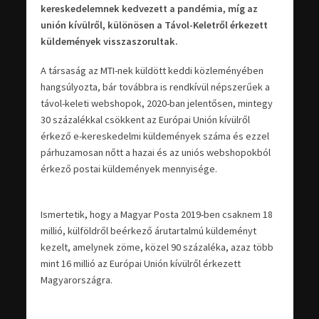
kereskedelemnek kedvezett a pandémia, míg az
unión kívülről, különösen a Távol-Keletről érkezett
küldemények visszaszorultak.
A társaság az MTI-nek küldött keddi közleményében
hangsúlyozta, bár továbbra is rendkívül népszerűek a
távol-keleti webshopok, 2020-ban jelentősen, mintegy
30 százalékkal csökkent az Európai Unión kívülről
érkező e-kereskedelmi küldemények száma és ezzel
párhuzamosan nőtt a hazai és az uniós webshopokból
érkező postai küldemények mennyisége.
Ismertetik, hogy a Magyar Posta 2019-ben csaknem 18
millió, külföldről beérkező árutartalmú küldeményt
kezelt, amelynek zöme, közel 90 százaléka, azaz több
mint 16 millió az Európai Unión kívülről érkezett
Magyarországra.