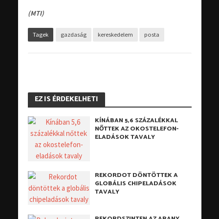
(MTI)
Tagek
gazdaság
kereskedelem
posta
EZ IS ÉRDEKELHETI
KÍNÁBAN 5,6 SZÁZALÉKKAL
NŐTTEK AZ OKOSTELEFON-
ELADÁSOK TAVALY
REKORDOT DÖNTÖTTEK A
GLOBÁLIS CHIPELADÁSOK
TAVALY
REKORDSZINTEN AZ ARANY