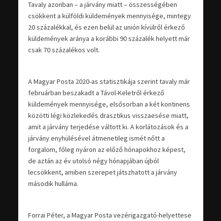
Tavaly azonban – a járvány miatt – összességében
csökkent a külföldi küldemények mennyisége, mintegy
20 százalékkal, és ezen belül az unión kívülről érkező
küldemények aránya a korábbi 90 százalék helyett már
csak 70 százalékos volt.
A Magyar Posta 2020-as statisztikája szerint tavaly már
februárban beszakadt a Távol-Keletről érkező
küldemények mennyisége, elsősorban a két kontinens
közötti légi közlekedés drasztikus visszaesése miatt,
amit a járvány terjedése váltott ki. A korlátozások és a
járvány enyhülésével átmenetileg ismét nőtt a
forgalom, főleg nyáron az előző hónapokhoz képest,
de aztán az év utolsó négy hónapjában újból
lecsökkent, amiben szerepet játszhatott a járvány
második hulláma.
Forrai Péter, a Magyar Posta vezérigazgató-helyettese