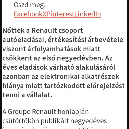
Oszd meg!
Facebook
X
Pinterest
LinkedIn
Nőttek a Renault csoport
autóeladásai, értékesítési árbevétele
viszont árfolyamhatások miatt
csökkent az első negyedévben. Az
éves eladások várható alakulásáról
azonban az elektronikai alkatrészek
hiánya miatt tartózkodott előrejelzést
tenni a vállalat.
A Groupe Renault honlapján
csütörtökön publikált negyedéves