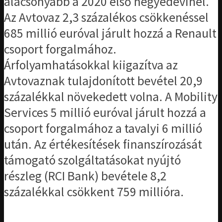
alacsonyabb a 2020 első negyedévinél.
Az Avtovaz 2,3 százalékos csökkenéssel
685 millió euróval járult hozzá a Renault
csoport forgalmához.
Árfolyamhatásokkal kiigazítva az
Avtovaznak tulajdonított bevétel 20,9
százalékkal növekedett volna. A Mobility
Services 5 millió euróval járult hozzá a
csoport forgalmához a tavalyi 6 millió
után. Az értékesítések finanszírozását
támogató szolgáltatásokat nyújtó
részleg (RCI Bank) bevétele 8,2
százalékkal csökkent 759 millióra.