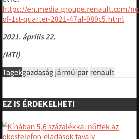
https://en.media.groupe.renault.com/n
of-1st-quarter-2021-47af-989c5.html
2021. április 22.
(MTI)
Tagek
gazdaság
jármúipar
renault
EZ IS ÉRDEKELHETI