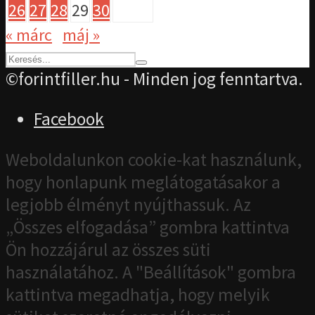
26
27
28
29
30
« márc
máj »
©forintfiller.hu - Minden jog fenntartva.
Facebook
Weboldalunkon cookie-kat használunk,
hogy honlapunk meglátogatásakor a
legjobb élményt nyújthassuk. Az
„Összes elfogadása” gombra kattintva
Ön hozzájárul az összes süti
használatához. A "Beállítások" gombra
kattintva megadhatja, hogy melyik