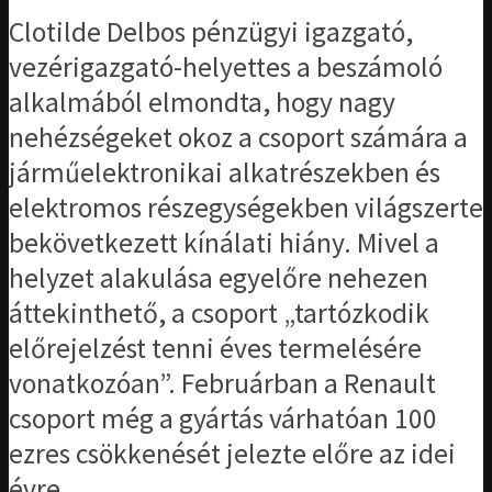
Clotilde Delbos pénzügyi igazgató,
vezérigazgató-helyettes a beszámoló
alkalmából elmondta, hogy nagy
nehézségeket okoz a csoport számára a
járműelektronikai alkatrészekben és
elektromos részegységekben világszerte
bekövetkezett kínálati hiány. Mivel a
helyzet alakulása egyelőre nehezen
áttekinthető, a csoport „tartózkodik
előrejelzést tenni éves termelésére
vonatkozóan”. Februárban a Renault
csoport még a gyártás várhatóan 100
ezres csökkenését jelezte előre az idei
évre.