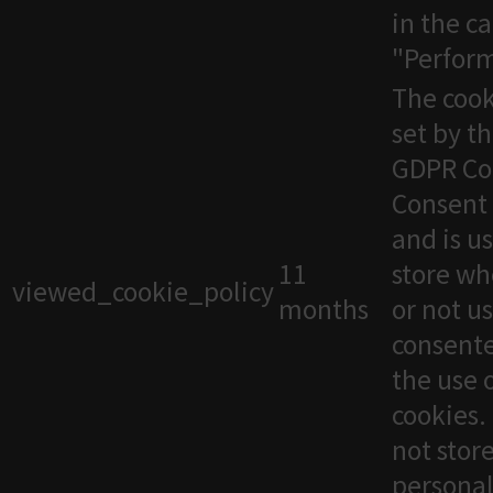
in the c
"Perfor
The cook
set by t
GDPR Co
Consent 
and is u
11
store wh
viewed_cookie_policy
months
or not u
consente
the use 
cookies. 
not stor
personal