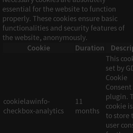
essential for the website to function
properly. These cookies ensure basic
functionalities and security features of
the website, anonymously.
Cookie
Duration
Descri
This cook
set by 
Cookie
Consent
plugin. 
cookielawinfo-
11
cookie i
checkbox-analytics
months
to store 
user con