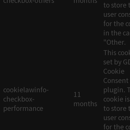
checkbox-others
months
to store 
user con
for the 
in the c
"Other.
This cook
set by 
Cookie
Consent
cookielawinfo-
plugin. 
11
checkbox-
cookie i
months
performance
to store 
user con
for the 