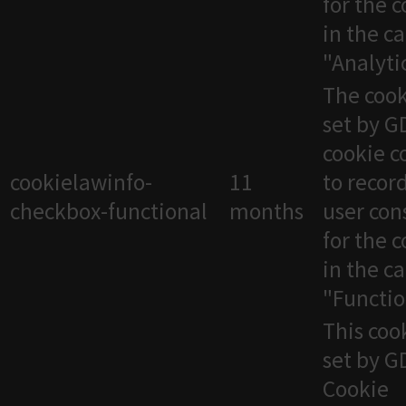
for the 
in the c
"Analytic
The cook
set by 
cookie c
cookielawinfo-
11
to recor
checkbox-functional
months
user con
for the 
in the c
"Functio
This cook
set by 
Cookie