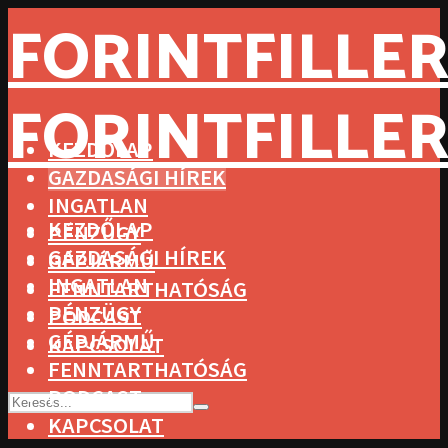
FORINTFILLER
FORINTFILLER
KEZDŐLAP
GAZDASÁGI HÍREK
INGATLAN
KEZDŐLAP
PÉNZÜGY
GAZDASÁGI HÍREK
GÉPJÁRMŰ
INGATLAN
FENNTARTHATÓSÁG
PÉNZÜGY
PODCAST
GÉPJÁRMŰ
KAPCSOLAT
FENNTARTHATÓSÁG
PODCAST
KAPCSOLAT