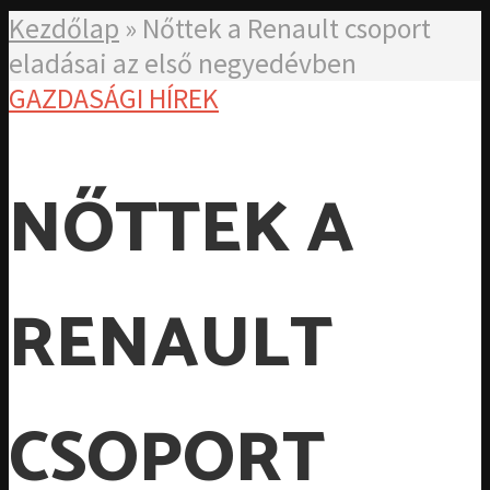
Kezdőlap
»
Nőttek a Renault csoport
eladásai az első negyedévben
GAZDASÁGI HÍREK
NŐTTEK A
RENAULT
CSOPORT