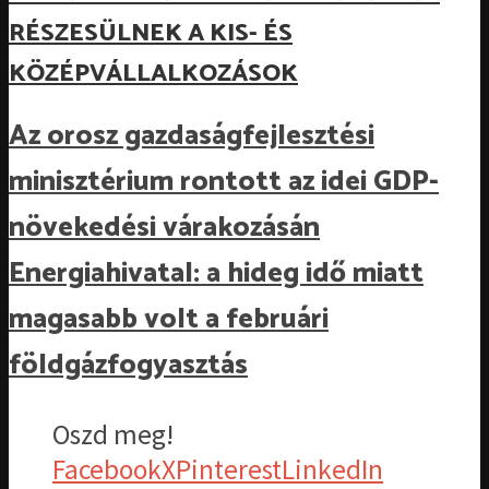
RÉSZESÜLNEK A KIS- ÉS
KÖZÉPVÁLLALKOZÁSOK
Az orosz gazdaságfejlesztési
minisztérium rontott az idei GDP-
növekedési várakozásán
Energiahivatal: a hideg idő miatt
magasabb volt a februári
földgázfogyasztás
Oszd meg!
Facebook
X
Pinterest
LinkedIn