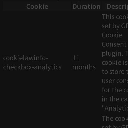
Cookie
Duration
Descri
This cook
set by 
Cookie
Consent
plugin. 
cookielawinfo-
11
cookie i
checkbox-analytics
months
to store 
user con
for the 
in the c
"Analytic
The cook
set by 