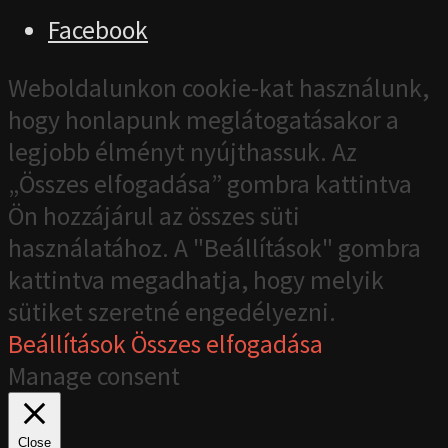
Facebook
Weboldalunkon cookie-kat használunk,
hogy honlapunk meglátogatásakor a
legjobb élményt nyújthassuk. Az
„Összes elfogadása” gombra kattintva
Ön hozzájárul az összes süti
használatához. A "Beállítások" gombra
kattintva megadhatja, hogy melyik
sütiket szeretné engedélyezni.
Beállítások
Összes elfogadása
Manage consent
Close