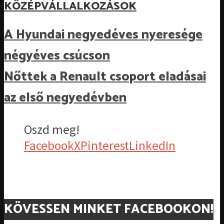
KÖZÉPVÁLLALKOZÁSOK
A Hyundai negyedéves nyeresége
négyéves csúcson
Nőttek a Renault csoport eladásai
az első negyedévben
Oszd meg!
Facebook
X
Pinterest
LinkedIn
KÖVESSEN MINKET FACEBOOKON!