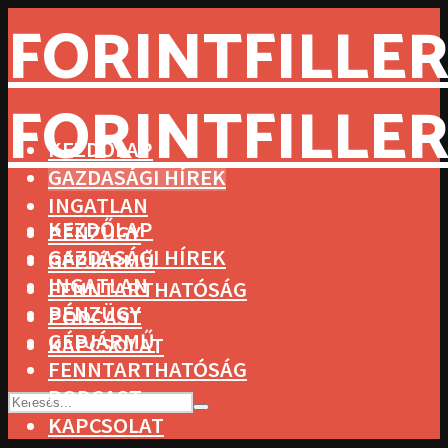
FORINTFILLER
FORINTFILLER
KEZDŐLAP
GAZDASÁGI HÍREK
INGATLAN
KEZDŐLAP
PÉNZÜGY
GAZDASÁGI HÍREK
GÉPJÁRMŰ
INGATLAN
FENNTARTHATÓSÁG
PÉNZÜGY
PODCAST
GÉPJÁRMŰ
KAPCSOLAT
FENNTARTHATÓSÁG
PODCAST
KAPCSOLAT