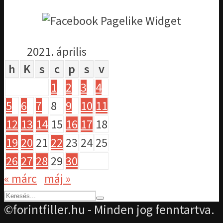
2021. április
h
K
s
c
p
s
v
1
2
3
4
5
6
7
8
9
10
11
12
13
14
15
16
17
18
19
20
21
22
23
24
25
26
27
28
29
30
« márc
máj »
©forintfiller.hu - Minden jog fenntartva.