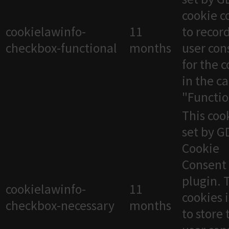
cookie c
cookielawinfo-
11
to recor
checkbox-functional
months
user con
for the 
in the c
"Functio
This cook
set by 
Cookie
Consent
plugin. 
cookielawinfo-
11
cookies 
checkbox-necessary
months
to store 