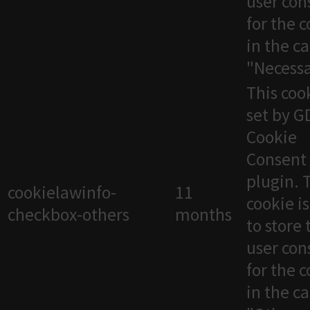
user con
for the 
in the c
"Necessa
This cook
set by 
Cookie
Consent
plugin. 
cookielawinfo-
11
cookie i
checkbox-others
months
to store 
user con
for the 
in the c