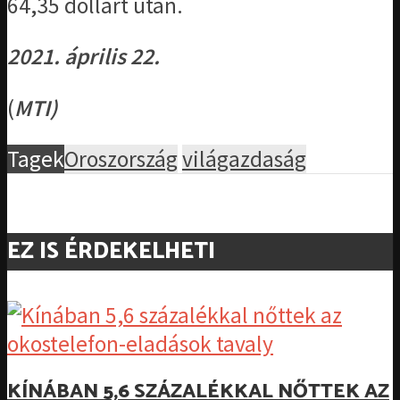
64,35 dollárt után.
2021. április 22.
(
MTI)
Tagek
Oroszország
világazdaság
EZ IS ÉRDEKELHETI
KÍNÁBAN 5,6 SZÁZALÉKKAL NŐTTEK AZ