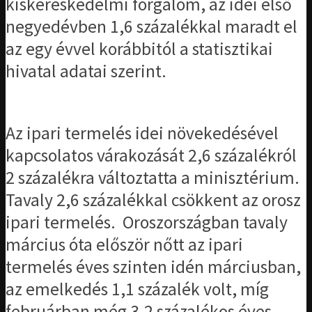
kiskereskedelmi forgalom, az idei első
negyedévben 1,6 százalékkal maradt el
az egy évvel korábbitól a statisztikai
hivatal adatai szerint.
Az ipari termelés idei növekedésével
kapcsolatos várakozását 2,6 százalékról
2 százalékra változtatta a minisztérium.
Tavaly 2,6 százalékkal csökkent az orosz
ipari termelés. Oroszországban tavaly
március óta először nőtt az ipari
termelés éves szinten idén márciusban,
az emelkedés 1,1 százalék volt, míg
februárban még 3,2 százalékos éves