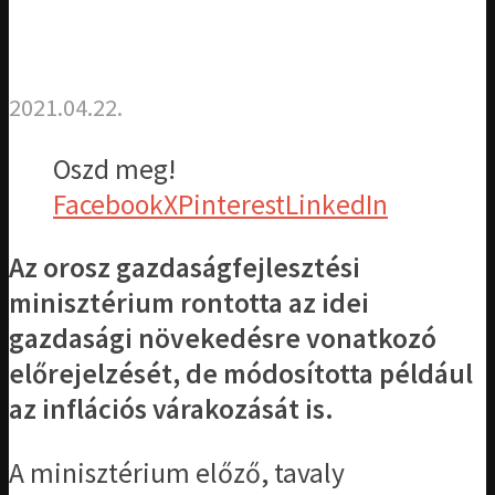
2021.04.22.
Oszd meg!
Facebook
X
Pinterest
LinkedIn
Az orosz gazdaságfejlesztési
minisztérium rontotta az idei
gazdasági növekedésre vonatkozó
előrejelzését, de módosította például
az inflációs várakozását is.
A minisztérium előző, tavaly