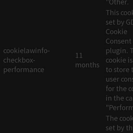
"Other.
This cook
set by 
Cookie
Consent
cookielawinfo-
plugin. 
11
checkbox-
cookie i
months
performance
to store 
user con
for the 
in the c
"Perfor
The cook
set by t