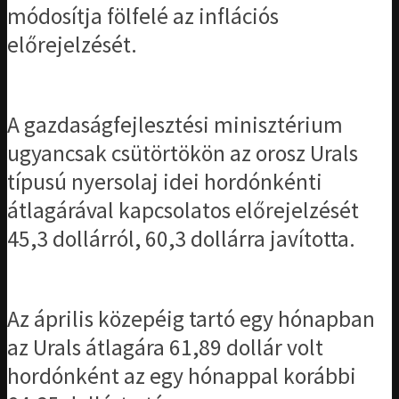
módosítja fölfelé az inflációs
előrejelzését.
A gazdaságfejlesztési minisztérium
ugyancsak csütörtökön az orosz Urals
típusú nyersolaj idei hordónkénti
átlagárával kapcsolatos előrejelzését
45,3 dollárról, 60,3 dollárra javította.
Az április közepéig tartó egy hónapban
az Urals átlagára 61,89 dollár volt
hordónként az egy hónappal korábbi