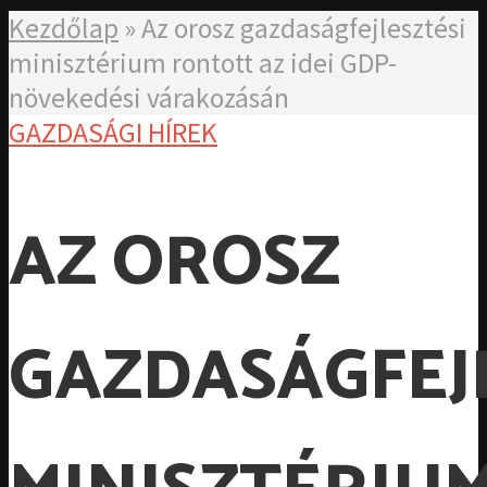
Kezdőlap
»
Az orosz gazdaságfejlesztési
minisztérium rontott az idei GDP-
növekedési várakozásán
GAZDASÁGI HÍREK
AZ OROSZ
GAZDASÁGFEJ