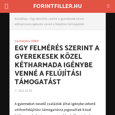
FORINTFILLER.HU
Kezdőlap
»
Egy felmérés szerint a gyerekesek közel
kétharmada igénybe venné a felújítási támogatást
GAZDASÁGI HÍREK
EGY FELMÉRÉS SZERINT A
GYEREKESEK KÖZEL
KÉTHARMADA IGÉNYBE
VENNÉ A FELÚJÍTÁSI
TÁMOGATÁST
2021.02.18.
A gyermeket nevelő családok által igénybe vehető
otthonfelújítási támogatásra jogosultak közel