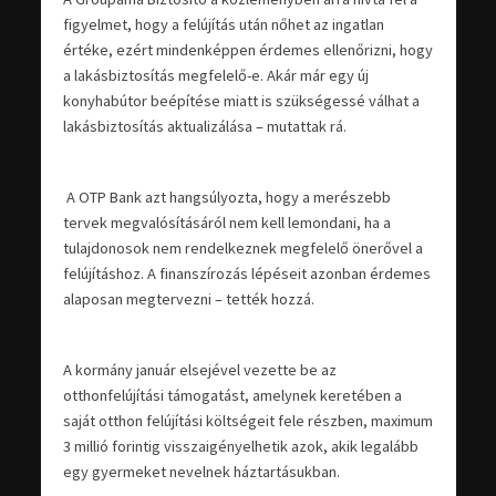
figyelmet, hogy a felújítás után nőhet az ingatlan
értéke, ezért mindenképpen érdemes ellenőrizni, hogy
a lakásbiztosítás megfelelő-e. Akár már egy új
konyhabútor beépítése miatt is szükségessé válhat a
lakásbiztosítás aktualizálása – mutattak rá.
A OTP Bank azt hangsúlyozta, hogy a merészebb
tervek megvalósításáról nem kell lemondani, ha a
tulajdonosok nem rendelkeznek megfelelő önerővel a
felújításhoz. A finanszírozás lépéseit azonban érdemes
alaposan megtervezni – tették hozzá.
A kormány január elsejével vezette be az
otthonfelújítási támogatást, amelynek keretében a
saját otthon felújítási költségeit fele részben, maximum
3 millió forintig visszaigényelhetik azok, akik legalább
egy gyermeket nevelnek háztartásukban.