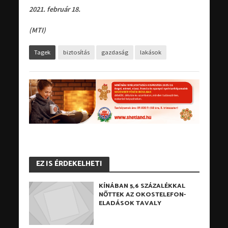
2021. február 18.
(MTI)
Tagek
biztosítás
gazdaság
lakások
EZ IS ÉRDEKELHETI
KÍNÁBAN 5,6 SZÁZALÉKKAL
NŐTTEK AZ OKOSTELEFON-
ELADÁSOK TAVALY