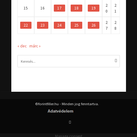
2
2
15
16
17
18
19
0
1
2
2
22
23
24
25
26
7
8
« dec
márc »
©forintfiller.hu - Minden jog fenntartva.
Manage consent