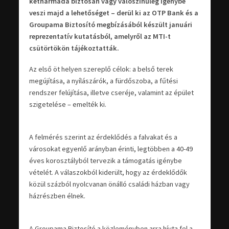
kétharmada biztosan vagy valószínűleg igénybe
veszi majd a lehetőséget – derül ki az OTP Bank és a
Groupama Biztosító megbízásából készült januári
reprezentatív kutatásból, amelyről az MTI-t
csütörtökön tájékoztatták.
Az első öt helyen szereplő célok: a belső terek
megújítása, a nyílászárók, a fürdőszoba, a fűtési
rendszer felújítása, illetve cseréje, valamint az épület
szigetelése – emelték ki.
A felmérés szerint az érdeklődés a falvakat és a
városokat egyenlő arányban érinti, legtöbben a 40-49
éves korosztályból tervezik a támogatás igénybe
vételét. A válaszokból kiderült, hogy az érdeklődők
közül százból nyolcvanan önálló családi házban vagy
házrészben élnek.
A Groupama Biztosító a közleményben arra hívta fel a