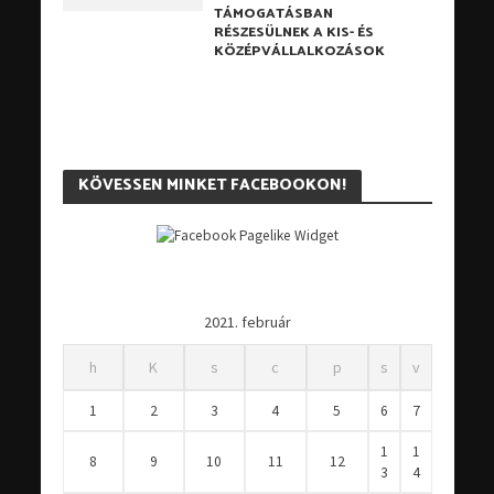
TÁMOGATÁSBAN
RÉSZESÜLNEK A KIS- ÉS
KÖZÉPVÁLLALKOZÁSOK
KÖVESSEN MINKET FACEBOOKON!
2021. február
h
K
s
c
p
s
v
1
2
3
4
5
6
7
1
1
8
9
10
11
12
3
4