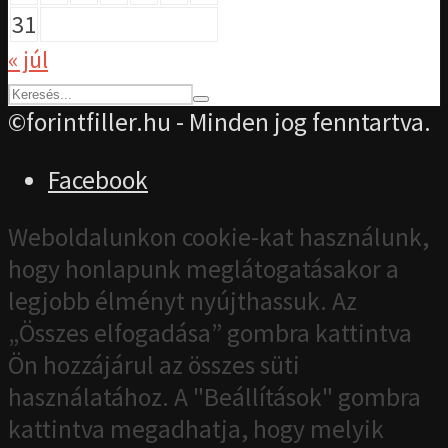
31
« júl
©forintfiller.hu - Minden jog fenntartva.
Facebook
Weboldalunkon cookie-kat használunk,
hogy honlapunk meglátogatásakor a
legjobb élményt nyújthassuk. Az
„Összes elfogadása” gombra kattintva
Ön hozzájárul az összes süti
használatához. A "Beállítások" gombra
kattintva megadhatja, hogy melyik