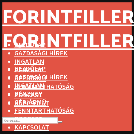
FORINTFILLER
FORINTFILLER
KEZDŐLAP
GAZDASÁGI HÍREK
INGATLAN
KEZDŐLAP
PÉNZÜGY
GAZDASÁGI HÍREK
GÉPJÁRMŰ
INGATLAN
FENNTARTHATÓSÁG
PÉNZÜGY
PODCAST
GÉPJÁRMŰ
KAPCSOLAT
FENNTARTHATÓSÁG
PODCAST
KAPCSOLAT