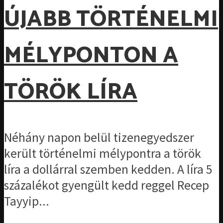
ÚJABB TÖRTÉNELMI
MÉLYPONTON A
TÖRÖK LÍRA
Néhány napon belül tizenegyedszer
került történelmi mélypontra a török
líra a dollárral szemben kedden. A líra 5
százalékot gyengült kedd reggel Recep
Tayyip...