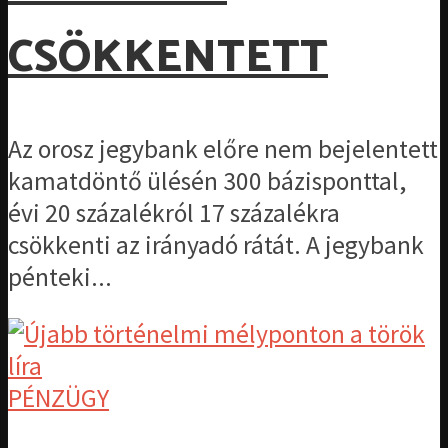
CSÖKKENTETT
Az orosz jegybank előre nem bejelentett
kamatdöntő ülésén 300 bázisponttal,
évi 20 százalékról 17 százalékra
csökkenti az irányadó rátát. A jegybank
pénteki...
PÉNZÜGY