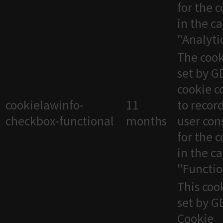
for the 
in the c
"Analytic
The cook
set by 
cookie c
cookielawinfo-
11
to recor
checkbox-functional
months
user con
for the 
in the c
"Functio
This cook
set by 
Cookie