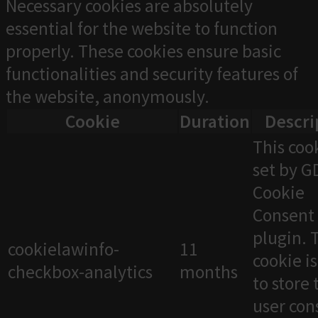
Necessary cookies are absolutely
essential for the website to function
properly. These cookies ensure basic
functionalities and security features of
the website, anonymously.
Cookie
Duration
Descri
This cook
set by 
Cookie
Consent
plugin. 
cookielawinfo-
11
cookie i
checkbox-analytics
months
to store 
user con