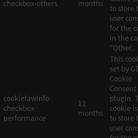
checkbox-others
months
to store 
user con
for the 
in the c
"Other.
This cook
set by 
Cookie
Consent
cookielawinfo-
plugin. 
11
checkbox-
cookie i
months
performance
to store 
user con
for the 