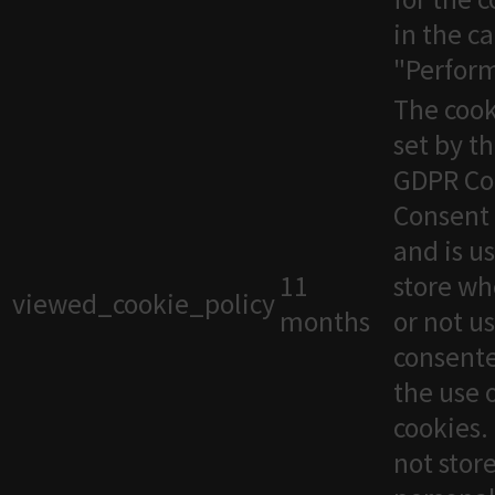
in the c
"Perfor
The cook
set by t
GDPR Co
Consent 
and is u
11
store wh
viewed_cookie_policy
months
or not u
consente
the use 
cookies. 
not stor