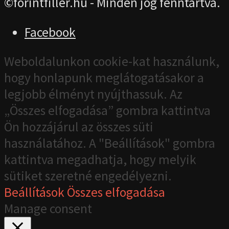
©forintfiller.hu - Minden jog fenntartva.
Facebook
Weboldalunkon cookie-kat használunk,
hogy honlapunk meglátogatásakor a
legjobb élményt nyújthassuk. Az
„Összes elfogadása” gombra kattintva
Ön hozzájárul az összes süti
használatához. A "Beállítások" gombra
kattintva megadhatja, hogy melyik
sütiket szeretné engedélyezni.
Beállítások
Összes elfogadása
Manage consent