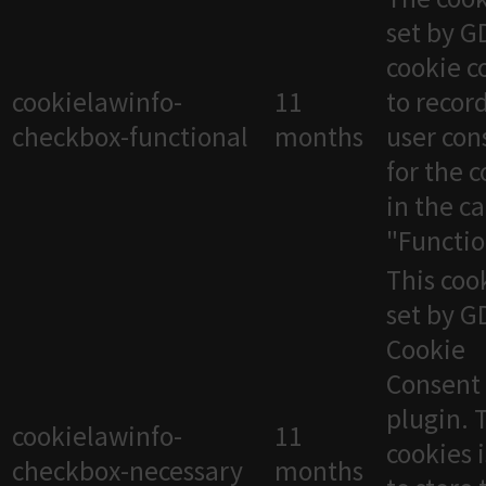
set by 
cookie c
cookielawinfo-
11
to recor
checkbox-functional
months
user con
for the 
in the c
"Functio
This cook
set by 
Cookie
Consent
plugin. 
cookielawinfo-
11
cookies 
checkbox-necessary
months