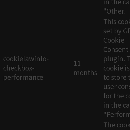
in the c
"Other.
This cook
set by 
Cookie
Consent
cookielawinfo-
plugin. 
11
checkbox-
cookie i
months
performance
to store 
user con
for the 
in the c
"Perfor
The cook