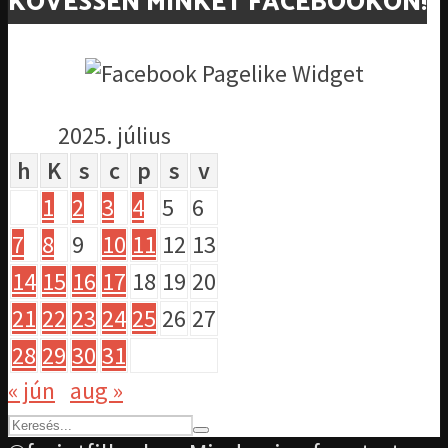
KÖVESSEN MINKET FACEBOOKON!
2025. július
h
K
s
c
p
s
v
1
2
3
4
5
6
7
8
9
10
11
12
13
14
15
16
17
18
19
20
21
22
23
24
25
26
27
28
29
30
31
« jún
aug »