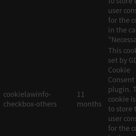
to store 
user con
for the 
in the c
"Necessa
This cook
set by 
Cookie
Consent
plugin. 
cookielawinfo-
11
cookie i
checkbox-others
months
to store 
user con
for the 