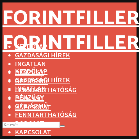
FORINTFILLER
FORINTFILLER
KEZDŐLAP
GAZDASÁGI HÍREK
INGATLAN
KEZDŐLAP
PÉNZÜGY
GAZDASÁGI HÍREK
GÉPJÁRMŰ
INGATLAN
FENNTARTHATÓSÁG
PÉNZÜGY
PODCAST
GÉPJÁRMŰ
KAPCSOLAT
FENNTARTHATÓSÁG
PODCAST
KAPCSOLAT