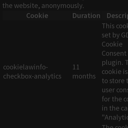
the website, anonymously.
Cookie
Duration
Descri
This cook
set by 
Cookie
Consent
plugin. 
cookielawinfo-
11
cookie i
checkbox-analytics
months
to store 
user con
for the 
in the c
"Analytic
The cook