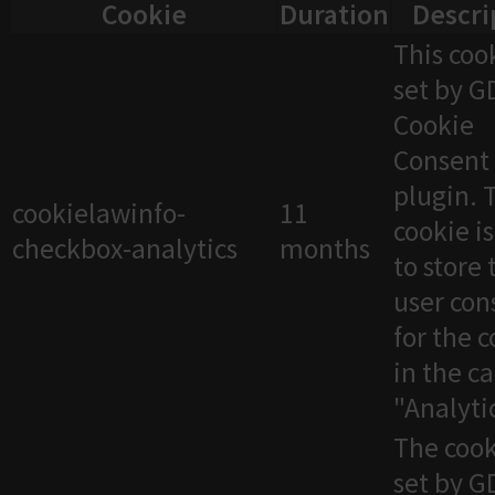
Cookie
Duration
Descri
This cook
set by 
Cookie
Consent
plugin. 
cookielawinfo-
11
cookie i
checkbox-analytics
months
to store 
user con
for the 
in the c
"Analytic
The cook
set by 