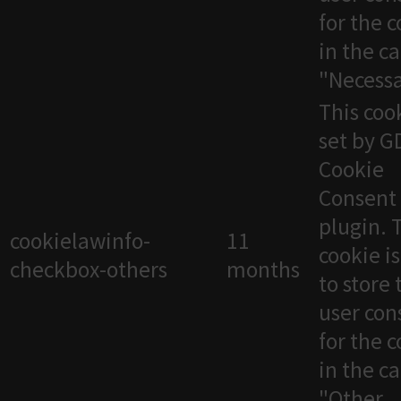
for the 
in the c
"Necessa
This cook
set by 
Cookie
Consent
plugin. 
cookielawinfo-
11
cookie i
checkbox-others
months
to store 
user con
for the 
in the c
"Other.