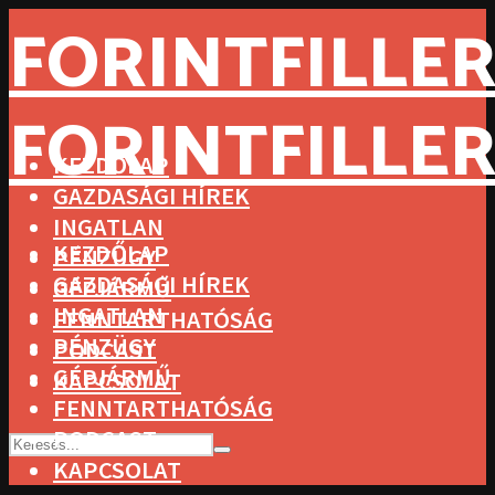
FORINTFILLER
FORINTFILLER
KEZDŐLAP
GAZDASÁGI HÍREK
INGATLAN
KEZDŐLAP
PÉNZÜGY
GAZDASÁGI HÍREK
GÉPJÁRMŰ
INGATLAN
FENNTARTHATÓSÁG
PÉNZÜGY
PODCAST
GÉPJÁRMŰ
KAPCSOLAT
FENNTARTHATÓSÁG
PODCAST
KAPCSOLAT