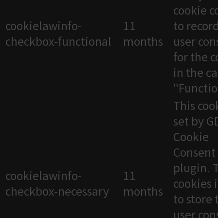
cookie c
cookielawinfo-
11
to recor
checkbox-functional
months
user con
for the 
in the c
"Functio
This cook
set by 
Cookie
Consent
plugin. 
cookielawinfo-
11
cookies 
checkbox-necessary
months
to store 
user con