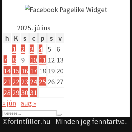
2025. július
h
K
s
c
p
s
v
1
2
3
4
5
6
7
8
9
10
11
12
13
14
15
16
17
18
19
20
21
22
23
24
25
26
27
28
29
30
31
« jún
aug »
©forintfiller.hu - Minden jog fenntartva.