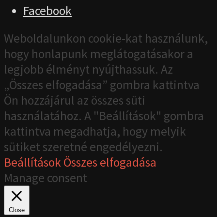
Facebook
Weboldalunkon cookie-kat használunk,
hogy honlapunk meglátogatásakor a
legjobb élményt nyújthassuk. Az
„Összes elfogadása” gombra kattintva
Ön hozzájárul az összes süti
használatához. A "Beállítások" gombra
kattintva megadhatja, hogy melyik
sütiket szeretné engedélyezni.
Beállítások
Összes elfogadása
Manage consent
Close