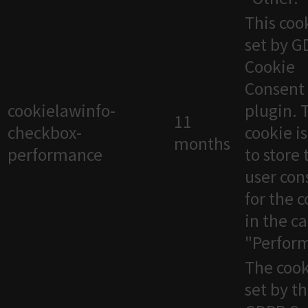
This cook
set by 
Cookie
Consent
cookielawinfo-
plugin. 
11
checkbox-
cookie i
months
performance
to store 
user con
for the 
in the c
"Perfor
The cook
set by t