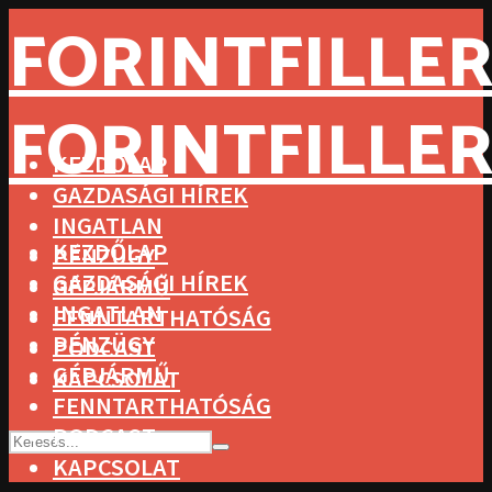
FORINTFILLER
FORINTFILLER
KEZDŐLAP
GAZDASÁGI HÍREK
INGATLAN
KEZDŐLAP
PÉNZÜGY
GAZDASÁGI HÍREK
GÉPJÁRMŰ
INGATLAN
FENNTARTHATÓSÁG
PÉNZÜGY
PODCAST
GÉPJÁRMŰ
KAPCSOLAT
FENNTARTHATÓSÁG
PODCAST
KAPCSOLAT