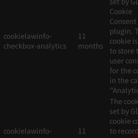
set by 
Cookie
Consent
plugin. 
cookielawinfo-
11
cookie i
checkbox-analytics
months
to store 
user con
for the 
in the c
"Analytic
The cook
set by 
cookie c
cookielawinfo-
11
to recor