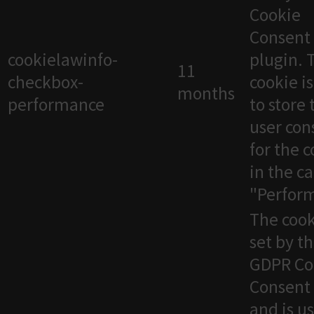
Cookie
Consent
cookielawinfo-
plugin. 
11
checkbox-
cookie i
months
performance
to store 
user con
for the 
in the c
"Perfor
The cook
set by t
GDPR Co
Consent 
and is u