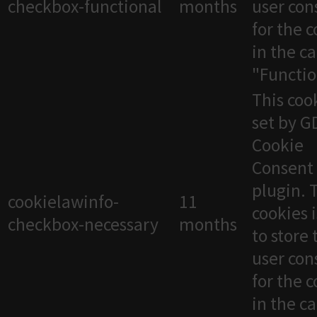
checkbox-functional
months
user con
for the 
in the c
"Functio
This cook
set by 
Cookie
Consent
plugin. 
cookielawinfo-
11
cookies 
checkbox-necessary
months
to store 
user con
for the 
in the c