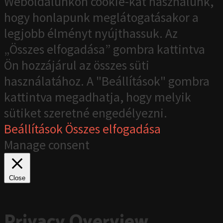
Weboldalunkon cookie-kat használunk,
hogy honlapunk meglátogatásakor a
legjobb élményt nyújthassuk. Az
„Összes elfogadása” gombra kattintva
Ön hozzájárul az összes süti
használatához. A "Beállítások" gombra
kattintva megadhatja, hogy melyik
sütiket szeretné engedélyezni.
Beállítások
Összes elfogadása
Manage consent
Close
Privacy Overview