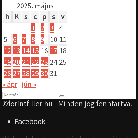
2025. május
h
K
s
c
p
s
v
1
2
3
4
5
6
7
8
9
10
11
12
13
14
15
16
17
18
19
20
21
22
23
24
25
26
27
28
29
30
31
« ápr
jún »
©forintfiller.hu - Minden jog fenntartva.
Facebook