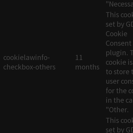
"Necessa
This cook
set by 
Cookie
Consent
plugin. 
cookielawinfo-
11
cookie i
checkbox-others
months
to store 
user con
for the 
in the c
"Other.
This cook
set by 