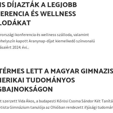
IS DÍJAZTÁK A LEGJOBB
ERENCIA ÉS WELLNESS
LODÁKAT
országi konferencia és wellness szálloda, valamint
helyszín kapott Aranynap-díjat kiemelkedő színvonalú
saiért 2024. évi...
TÉRMES LETT A MAGYAR GIMNAZI
MERIKAI TUDOMÁNYOS
GBAJNOKSÁGON
 szerzett Vida Ákos, a budapesti Kőrösi Csoma Sándor Két Tanítá
tista Gimnázium tanulója az Ohióban rendezett ifjúsági tudomány