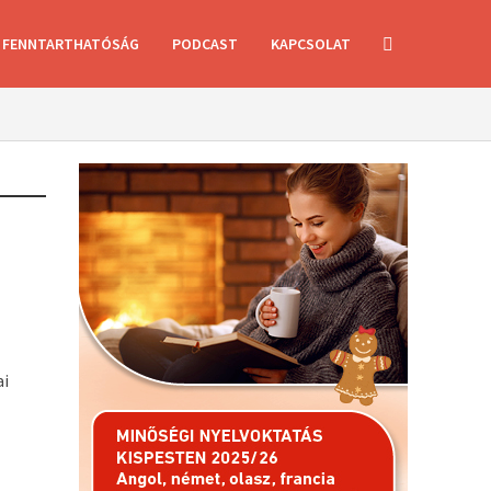
FENNTARTHATÓSÁG
PODCAST
KAPCSOLAT
ai