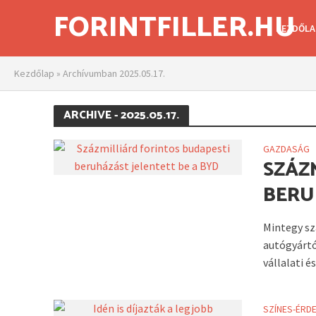
FORINTFILLER.HU
KEZDŐLA
Kezdőlap
»
Archívumban 2025.05.17.
ARCHIVE - 2025.05.17.
GAZDASÁG
SZÁZ
BERU
Mintegy sz
autógyártó
vállalati és.
SZÍNES-ÉRD