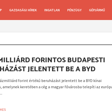
P
GAZDASÁGI HÍREK
INGATLAN
PÉNZÜGY
GÉPJÁRMŰ
MILLIÁRD FORINTOS BUDAPESTI
HÁZÁST JELENTETT BE A BYD
ázmilliárd forint értékű beruházást jelentett be a BYD kínai
, amelynek keretében a cég a magyar fővárosba telepíti az európ
..
EKES