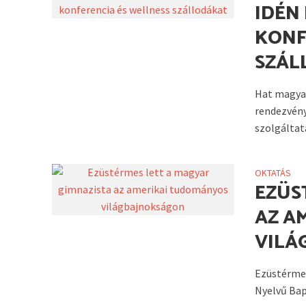
IDÉN 
KONF
SZÁL
Hat magyar
rendezvény
szolgáltatá
OKTATÁS
EZÜS
AZ A
VILÁ
Ezüstérmet
Nyelvű Bap