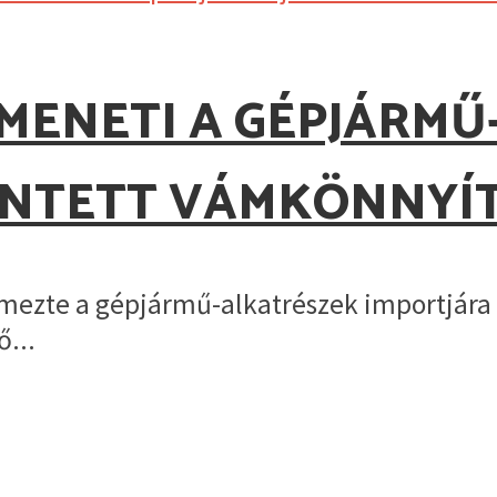
MENETI A GÉPJÁRMŰ
ENTETT VÁMKÖNNYÍ
ezte a gépjármű-alkatrészek importjára 
ő...