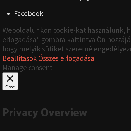
Facebook
Weboldalunkon cookie-kat használunk, h
elfogadása” gombra kattintva Ön hozzájár
hogy melyik sütiket szeretné engedélyez
Beállítások
Összes elfogadása
Manage consent
Close
Privacy Overview