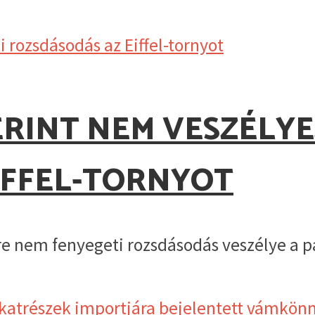
ERINT NEM VESZÉLYE
IFFEL-TORNYOT
 nem fenyegeti rozsdásodás veszélye a pári