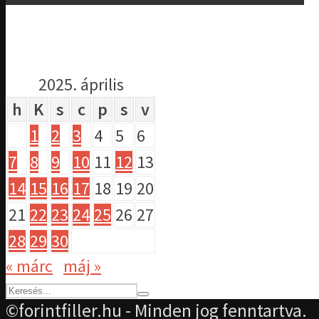
2025. április
h
K
s
c
p
s
v
1
2
3
4
5
6
7
8
9
10
11
12
13
14
15
16
17
18
19
20
21
22
23
24
25
26
27
28
29
30
« márc
máj »
©forintfiller.hu - Minden jog fenntartva.