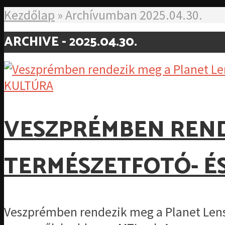
Kezdőlap
»
Archívumban 2025.04.30.
ARCHIVE - 2025.04.30.
KULTÚRA
VESZPRÉMBEN REND
TERMÉSZETFOTÓ- É
Veszprémben rendezik meg a Planet Lens N