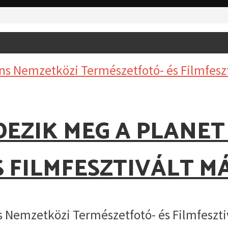
EZIK MEG A PLANET
S FILMFESZTIVÁLT M
emzetközi Természetfotó- és Filmfesztivál