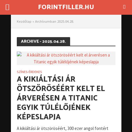
FORINTFILLER.HU
Kezdőlap
»
Archívumban 2025.04.28.
ARCHIVE - 2025.04.28.
SZÍNES-ÉRDEKES
A KIKIÁLTÁSI ÁR
ÖTSZÖRÖSÉÉRT KELT EL
ÁRVERÉSEN A TITANIC
EGYIK TÚLÉLŐJÉNEK
KÉPESLAPJA
A kikiáltási ár ötszöröséért, 300 ezer angol fontért