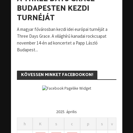
BUDAPESTEN KEZDI
TURNÉJÁT
A magyar fővárosban kezdi idei európai turnéját a
Three Days Grace. A világhírű kanadai rockcsapat
november 14-én ad koncertet a Papp László
Budapest...
KÖVESSEN MINKET FACEBOOKON!
2025. április
h
K
s
c
p
s
v