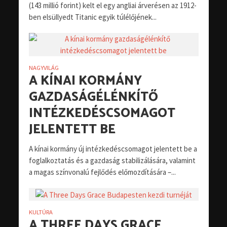
(143 millió forint) kelt el egy angliai árverésen az 1912-
ben elsüllyedt Titanic egyik túlélőjének...
NAGYVILÁG
A KÍNAI KORMÁNY
GAZDASÁGÉLÉNKÍTŐ
INTÉZKEDÉSCSOMAGOT
JELENTETT BE
A kínai kormány új intézkedéscsomagot jelentett be a
foglalkoztatás és a gazdaság stabilizálására, valamint
a magas színvonalú fejlődés előmozdítására –...
KULTÚRA
A THREE DAYS GRACE