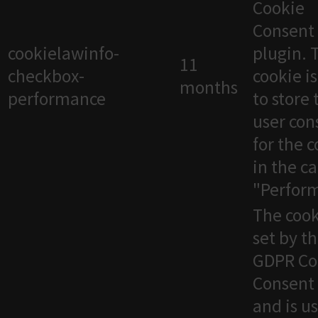
Cookie
Consent
cookielawinfo-
plugin. 
11
checkbox-
cookie i
months
performance
to store 
user con
for the 
in the c
"Perfor
The cook
set by t
GDPR Co
Consent 
and is u