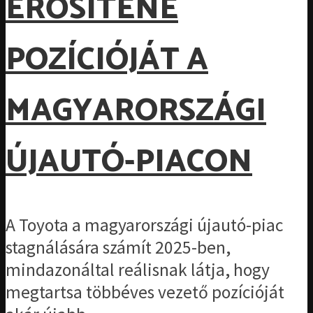
ERŐSÍTENÉ
POZÍCIÓJÁT A
MAGYARORSZÁGI
ÚJAUTÓ-PIACON
A Toyota a magyarországi újautó-piac
stagnálására számít 2025-ben,
mindazonáltal reálisnak látja, hogy
megtartsa többéves vezető pozícióját