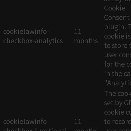
Cookie
Consent
plugin. 
cookielawinfo-
11
cookie i
checkbox-analytics
months
to store 
user con
for the 
in the c
"Analytic
The cook
set by 
cookie c
cookielawinfo-
11
to recor
checkbox-functional
months
user con