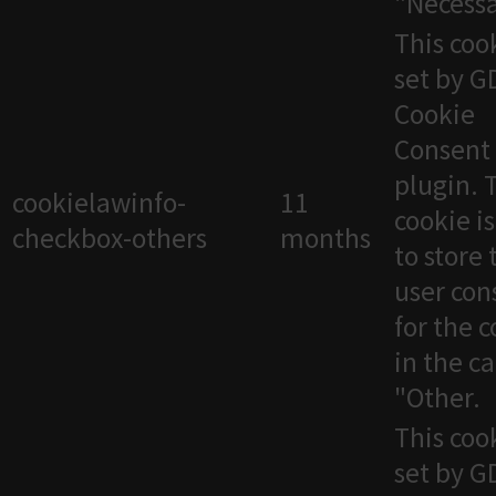
"Necessa
This cook
set by 
Cookie
Consent
plugin. 
cookielawinfo-
11
cookie i
checkbox-others
months
to store 
user con
for the 
in the c
"Other.
This cook
set by 