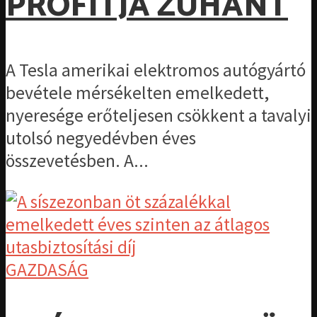
PROFITJA ZUHANT
A Tesla amerikai elektromos autógyártó
bevétele mérsékelten emelkedett,
nyeresége erőteljesen csökkent a tavalyi
utolsó negyedévben éves
összevetésben. A...
GAZDASÁG