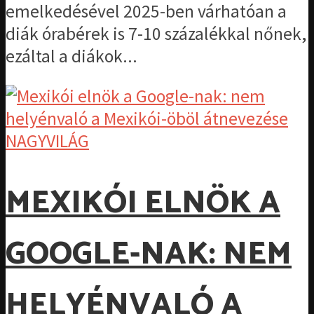
emelkedésével 2025-ben várhatóan a
diák órabérek is 7-10 százalékkal nőnek,
ezáltal a diákok...
NAGYVILÁG
MEXIKÓI ELNÖK A
GOOGLE-NAK: NEM
HELYÉNVALÓ A