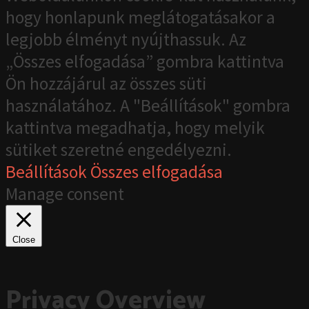
hogy honlapunk meglátogatásakor a
legjobb élményt nyújthassuk. Az
„Összes elfogadása” gombra kattintva
Ön hozzájárul az összes süti
használatához. A "Beállítások" gombra
kattintva megadhatja, hogy melyik
sütiket szeretné engedélyezni.
Beállítások
Összes elfogadása
Manage consent
Close
Privacy Overview