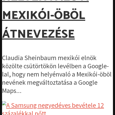
MEXIKÓI-ÖBÖL
ÁTNEVEZÉSE
Claudia Sheinbaum mexikói elnök
közölte csütörtökön levélben a Google-
lal, hogy nem helyénvaló a Mexikói-öböl
nevének megváltoztatása a Google
Maps...