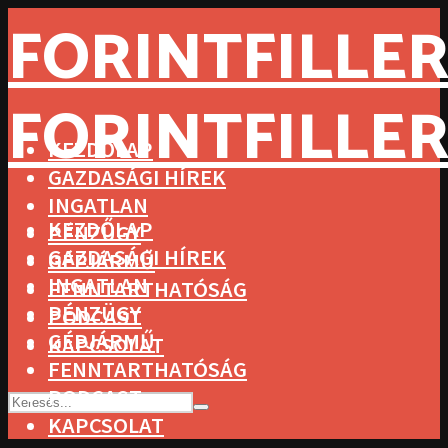
FORINTFILLER
FORINTFILLER
KEZDŐLAP
GAZDASÁGI HÍREK
INGATLAN
KEZDŐLAP
PÉNZÜGY
GAZDASÁGI HÍREK
GÉPJÁRMŰ
INGATLAN
FENNTARTHATÓSÁG
PÉNZÜGY
PODCAST
GÉPJÁRMŰ
KAPCSOLAT
FENNTARTHATÓSÁG
PODCAST
KAPCSOLAT