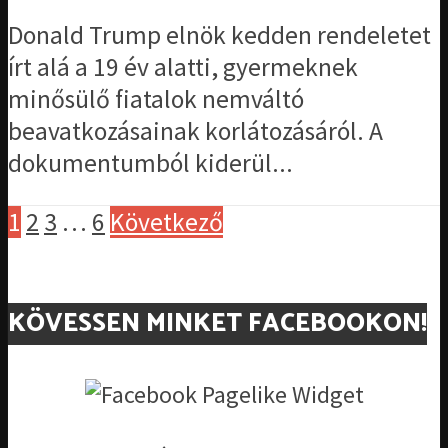
Donald Trump elnök kedden rendeletet
írt alá a 19 év alatti, gyermeknek
minősülő fiatalok nemváltó
beavatkozásainak korlátozásáról. A
dokumentumból kiderül...
1
2
3
…
6
Következő
KÖVESSEN MINKET FACEBOOKON!