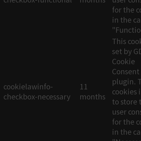
for the 
in the c
"Functio
This cook
set by 
Cookie
Consent
plugin. 
cookielawinfo-
11
cookies 
checkbox-necessary
months
to store 
user con
for the 
in the c