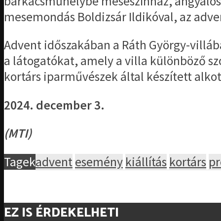
barkácsműhelybe meseszínház, angyalos k
mesemondás Boldizsár Ildikóval, az adve
Advent időszakában a Ráth György-villáb
a látogatókat, amely a villa különböző
kortárs iparművészek által készített alko
2024. december 3.
(MTI)
Tagek
advent
esemény
kiállítás
kortárs
pr
EZ IS ÉRDEKELHETI