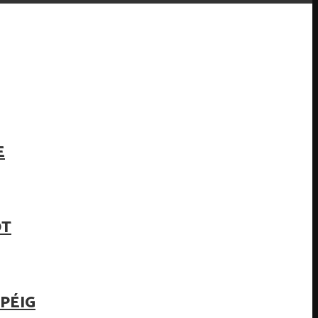
E
OT
PÉIG