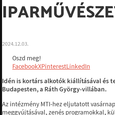
IPARMŰVÉSZE
2024.12.03.
Oszd meg!
Facebook
X
Pinterest
LinkedIn
Idén is kortárs alkotók kiállításával 
Budapesten, a Ráth György-villában.
Az intézmény MTI-hez eljutatott vasárna
meggyújtásával, zenés programokkal, kü