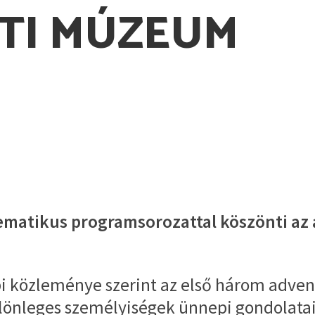
TI MÚZEUM
és tematikus programsorozattal köszönti 
pi közleménye szerint az első három adven
lönleges személyiségek ünnepi gondolatai