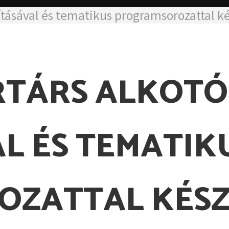
lításával és tematikus programsorozattal
RTÁRS ALKOT
L ÉS TEMATIK
ZATTAL KÉSZ