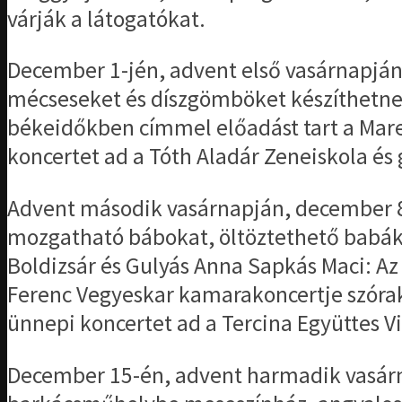
várják a látogatókat.
December 1-jén, advent első vasárnapján
mécseseket és díszgömböket készíthetne
békeidőkben címmel előadást tart a Mare 
koncertet ad a Tóth Aladár Zeneiskola é
Advent második vasárnapján, december 8-
mozgatható bábokat, öltöztethető babáka
Boldizsár és Gulyás Anna Sapkás Maci: Az
Ferenc Vegyeskar kamarakoncertje szórak
ünnepi koncertet ad a Tercina Együttes Vi
December 15-én, advent harmadik vasárn