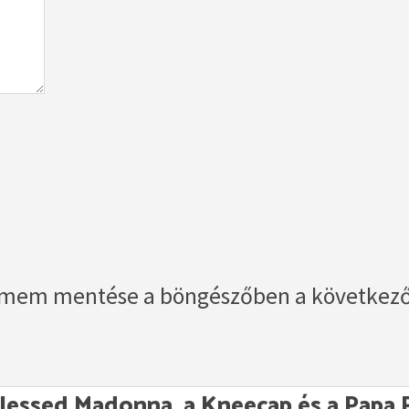
ímem mentése a böngészőben a következ
lessed Madonna, a Kneecap és a Papa Ro