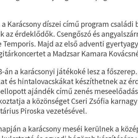
 a Karácsony díszei című program családi 
k az érdeklődők. Csengőszó és angyalszár
Temporis. Majd az első adventi gyertyagyú
s gitárkoncertet a Madzsar Kamara Kovácsn
án a karácsonyi játékoké lesz a főszerep
t és hintalovacskákat készíthetnek az é
 ellopott ajándék című zenés meseelőadása
oztatja a közönséget Cseri Zsófia karnagy
tárius Piroska vezetésével.
apján a karácsony meséi kerülnek a közép