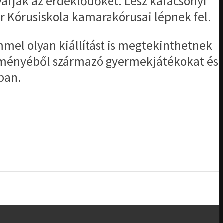
árják az érdeklődőket. Lesz karácsonyi
r Kórusiskola kamarakórusai lépnek fel.
mel olyan kiállítást is megtekinthetnek
teményéből származó gyermekjátékokat és
óban.