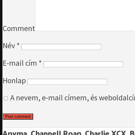
Comment
Név
*
E-mail cím
*
Honlap
A nevem, e-mail címem, és weboldalc
Anyma, Chappell Roan, Charlie XCX, B