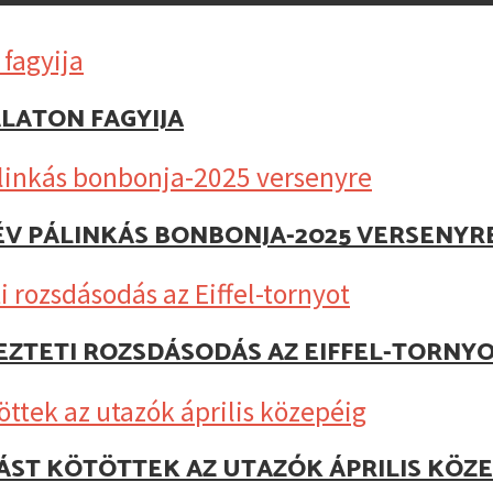
ALATON FAGYIJA
ÉV PÁLINKÁS BONBONJA-2025 VERSENYR
EZTETI ROZSDÁSODÁS AZ EIFFEL-TORNY
TÁST KÖTÖTTEK AZ UTAZÓK ÁPRILIS KÖZE