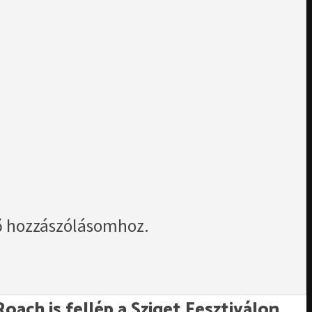
ő hozzászólásomhoz.
ach is fellép a Sziget Fesztiválon