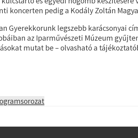
ulcstartó és egyedi hógömb készítésére v
nti koncerten pedig a Kodály Zoltán Magya
an Gyerekkorunk legszebb karácsonyai cím
 szobáiban az Iparművészeti Múzeum gyűj
tásokat mutat be – olvasható a tájékoztat
ogramsorozat