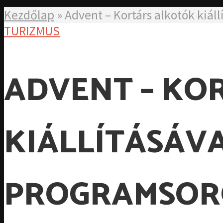
Kezdőlap
»
Advent – Kortárs alkotók kiál
TURIZMUS
ADVENT – KO
KIÁLLÍTÁSÁVA
PROGRAMSORO