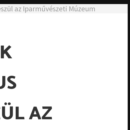
 készül az Iparművészeti Múzeum
ÓK
US
ÜL AZ