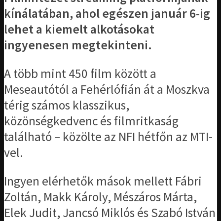
kínálatában, ahol egészen január 6-ig
lehet a kiemelt alkotásokat
ingyenesen megtekinteni.
A több mint 450 film között a
Meseautótól a Fehérlófián át a Moszkva
térig számos klasszikus,
közönségkedvenc és filmritkaság
található – közölte az NFI hétfőn az MTI-
vel.
Ingyen elérhetők mások mellett Fábri
Zoltán, Makk Károly, Mészáros Márta,
Elek Judit, Jancsó Miklós és Szabó István