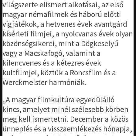
világszerte elismert alkotásai, az első
magyar némafilmek és háború előtti
vígjátékok, a hetvenes évek avantgárd
kísérleti filmjei, a nyolcvanas évek olyan
közönségsikerei, mint a Dögkeselyű
vagy a Macskafogó, valamint a
kilencvenes és a kétezres évek
kultfilmjei, köztük a Roncsfilm és a
Werckmeister harmóniák.
„A magyar filmkultúra egyedülálló
kincs, amelyet minél szélesebb körben
meg kell ismertetni. December a közös
ünneplés és a visszaemlékezés hónapja,