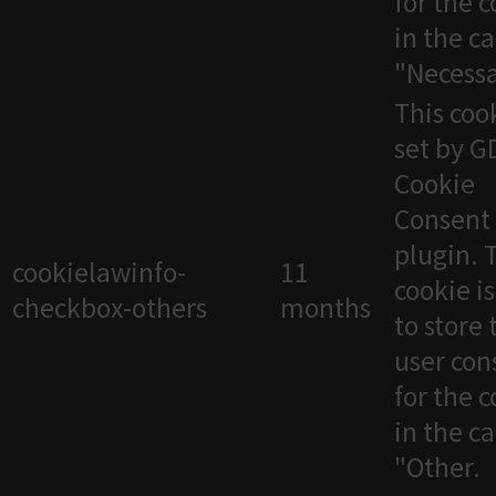
for the 
in the c
"Necessa
This cook
set by 
Cookie
Consent
plugin. 
cookielawinfo-
11
cookie i
checkbox-others
months
to store 
user con
for the 
in the c
"Other.