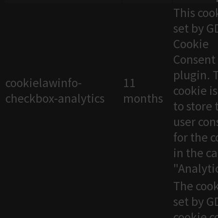
This cook
set by 
Cookie
Consent
plugin. 
cookielawinfo-
11
cookie i
checkbox-analytics
months
to store 
user con
for the 
in the c
"Analytic
The cook
set by 
cookie c