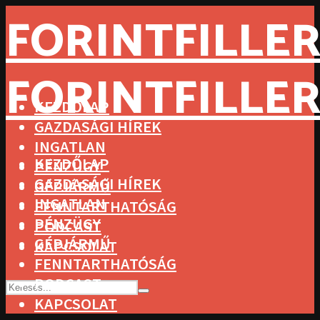
FORINTFILLER
FORINTFILLER
KEZDŐLAP
GAZDASÁGI HÍREK
INGATLAN
KEZDŐLAP
PÉNZÜGY
GAZDASÁGI HÍREK
GÉPJÁRMŰ
INGATLAN
FENNTARTHATÓSÁG
PÉNZÜGY
PODCAST
GÉPJÁRMŰ
KAPCSOLAT
FENNTARTHATÓSÁG
PODCAST
KAPCSOLAT