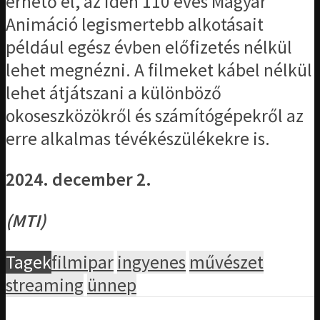
érhető el, az idén 110 éves Magyar
Animáció legismertebb alkotásait
például egész évben előfizetés nélkül
lehet megnézni. A filmeket kábel nélkül
lehet átjátszani a különböző
okoseszközökről és számítógépekről az
erre alkalmas tévékészülékekre is.
2024. december 2.
(MTI)
Tagek
filmipar
ingyenes
művészet
streaming
ünnep