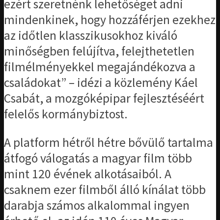
ezért szeretnénk lehetőséget adni
mindenkinek, hogy hozzáférjen ezekhez
az időtlen klasszikusokhoz kiváló
minőségben felújítva, felejthetetlen
filmélményekkel megajándékozva a
családokat” – idézi a közlemény Káel
Csabát, a mozgóképipar fejlesztéséért
felelős kormánybiztost.
A platform hétről hétre bővülő tartalma
átfogó válogatás a magyar film több
mint 120 évének alkotásaiból. A
csaknem ezer filmből álló kínálat több
darabja számos alkalommal ingyen