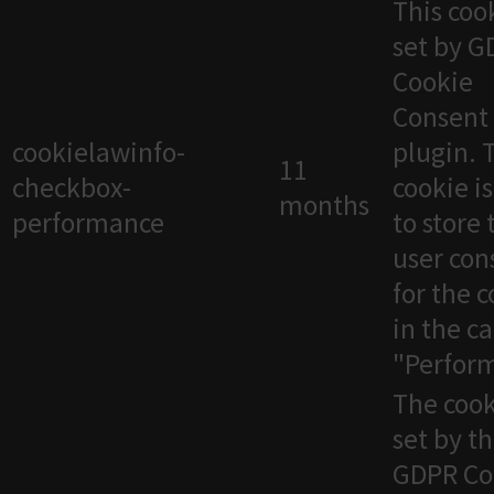
This cook
set by 
Cookie
Consent
cookielawinfo-
plugin. 
11
checkbox-
cookie i
months
performance
to store 
user con
for the 
in the c
"Perfor
The cook
set by t
GDPR Co