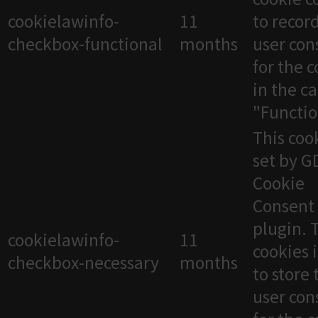
cookielawinfo-
11
to recor
checkbox-functional
months
user con
for the 
in the c
"Functio
This cook
set by 
Cookie
Consent
plugin. 
cookielawinfo-
11
cookies 
checkbox-necessary
months
to store 
user con