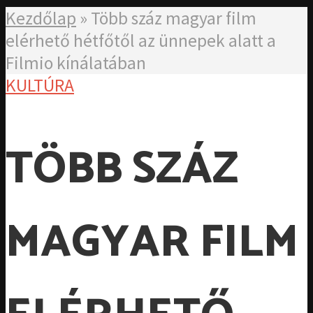
Kezdőlap
»
Több száz magyar film
elérhető hétfőtől az ünnepek alatt a
Filmio kínálatában
KULTÚRA
TÖBB SZÁZ
MAGYAR FILM