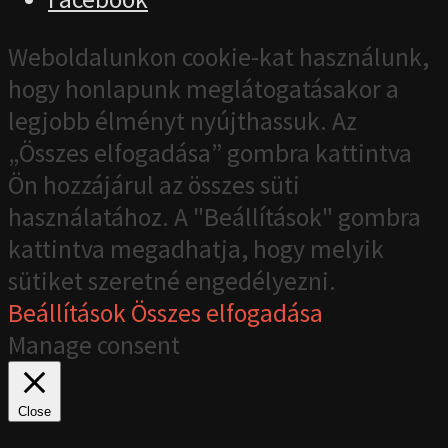
Weboldalunkon cookie-kat használunk,
hogy honlapunk meglátogatásakor a
legjobb élményt nyújthassuk. Az
„Összes elfogadása” gombra kattintva
Ön hozzájárul az összes süti
használatához. A "Beállítások" gombra
kattintva megadhatja, hogy melyik
sütiket szeretné engedélyezni.
Beállítások
Összes elfogadása
Manage consent
Close