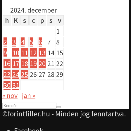
2024. december
h
K
s
c
p
s
v
1
2
3
4
5
6
7
8
9
10
11
12
13
14
15
16
17
18
19
20
21
22
23
24
25
26
27
28
29
30
31
« nov
jan »
©forintfiller.hu - Minden jog fenntartva.
Facebook