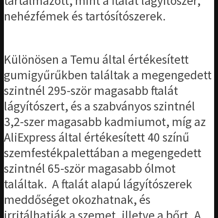
tartalmazott, mint a ftalát lágyítószer,
nehézfémek és tartósítószerek.
Különösen a Temu által értékesített
gumigyűrűkben találtak a megengedett
szintnél 295-ször magasabb ftalát
lágyítószert, és a szabványos szintnél
3,2-szer magasabb kadmiumot, míg az
AliExpress által értékesített 40 színű
szemfestékpalettában a megengedett
szintnél 65-ször magasabb ólmot
találtak. A ftalát alapú lágyítószerek
meddőséget okozhatnak, és
irritálhatják a szemet, illetve a bőrt. A