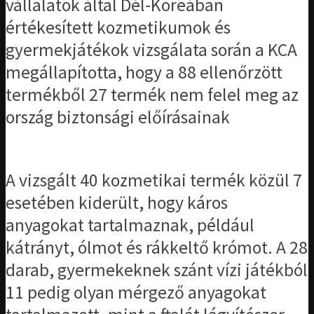
vállalatok által Dél-Koreában
értékesített kozmetikumok és
gyermekjátékok vizsgálata során a KCA
megállapította, hogy a 88 ellenőrzött
termékből 27 termék nem felel meg az
ország biztonsági előírásainak
A vizsgált 40 kozmetikai termék közül 7
esetében kiderült, hogy káros
anyagokat tartalmaznak, például
kátrányt, ólmot és rákkeltő krómot. A 28
darab, gyermekeknek szánt vízi játékból
11 pedig olyan mérgező anyagokat