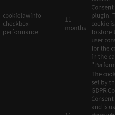
Consent
cookielawinfo-
plugin. 
11
checkbox-
cookie i
months
performance
to store 
user con
for the 
in the c
"Perfor
The cook
set by t
GDPR Co
Consent 
and is u
11
store wh