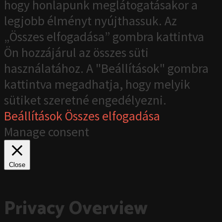
hogy honlapunk meglátogatásakor a
legjobb élményt nyújthassuk. Az
„Összes elfogadása” gombra kattintva
Ön hozzájárul az összes süti
használatához. A "Beállítások" gombra
kattintva megadhatja, hogy melyik
sütiket szeretné engedélyezni.
Beállítások
Összes elfogadása
Manage consent
Close
Privacy Overview