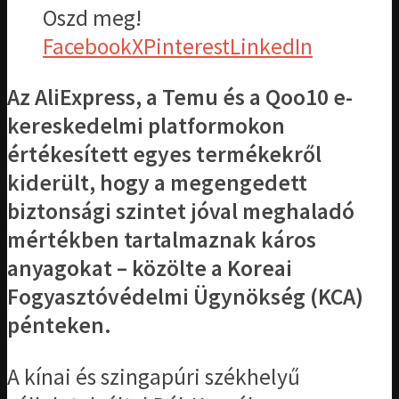
Oszd meg!
Facebook
X
Pinterest
LinkedIn
Az AliExpress, a Temu és a Qoo10 e-
kereskedelmi platformokon
értékesített egyes termékekről
kiderült, hogy a megengedett
biztonsági szintet jóval meghaladó
mértékben tartalmaznak káros
anyagokat – közölte a Koreai
Fogyasztóvédelmi Ügynökség (KCA)
pénteken.
A kínai és szingapúri székhelyű