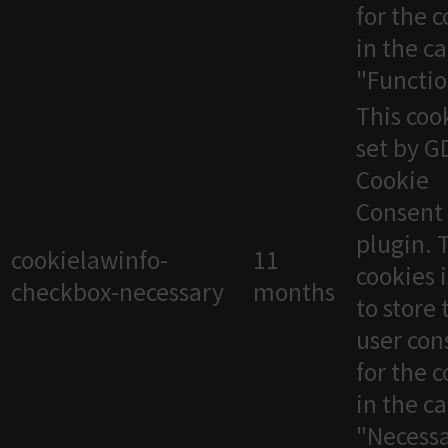
for the 
in the c
"Functio
This cook
set by 
Cookie
Consent
plugin. 
cookielawinfo-
11
cookies 
checkbox-necessary
months
to store 
user con
for the 
in the c
"Necessa