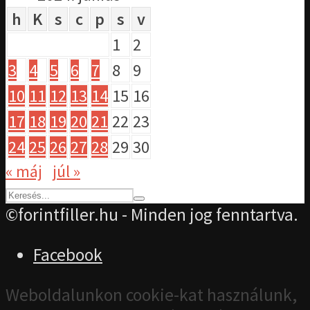
h
K
s
c
p
s
v
1
2
3
4
5
6
7
8
9
10
11
12
13
14
15
16
17
18
19
20
21
22
23
24
25
26
27
28
29
30
« máj
júl »
©forintfiller.hu - Minden jog fenntartva.
Facebook
Weboldalunkon cookie-kat használunk,