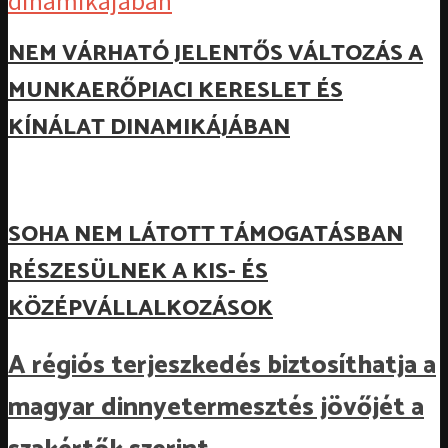
NEM VÁRHATÓ JELENTŐS VÁLTOZÁS A
MUNKAERŐPIACI KERESLET ÉS
KÍNÁLAT DINAMIKÁJÁBAN
SOHA NEM LÁTOTT TÁMOGATÁSBAN
RÉSZESÜLNEK A KIS- ÉS
KÖZÉPVÁLLALKOZÁSOK
A régiós terjeszkedés biztosíthatja a
magyar dinnyetermesztés jövőjét a