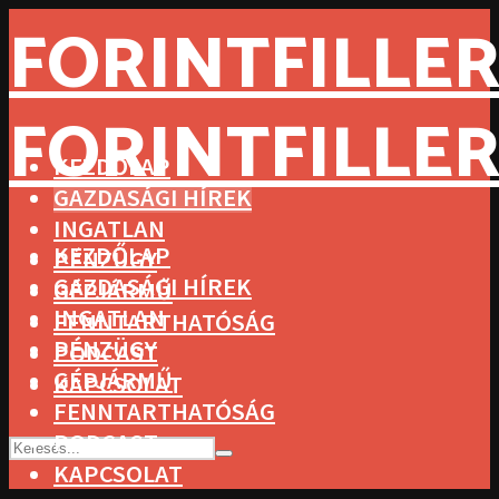
FORINTFILLER
FORINTFILLER
KEZDŐLAP
GAZDASÁGI HÍREK
INGATLAN
KEZDŐLAP
PÉNZÜGY
GAZDASÁGI HÍREK
GÉPJÁRMŰ
INGATLAN
FENNTARTHATÓSÁG
PÉNZÜGY
PODCAST
GÉPJÁRMŰ
KAPCSOLAT
FENNTARTHATÓSÁG
PODCAST
KAPCSOLAT