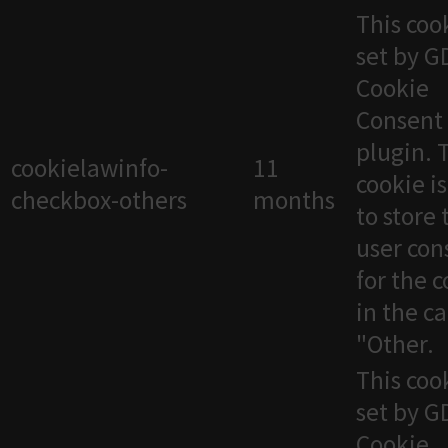
This cook
set by 
Cookie
Consent
plugin. 
cookielawinfo-
11
cookie i
checkbox-others
months
to store 
user con
for the 
in the c
"Other.
This cook
set by 
Cookie