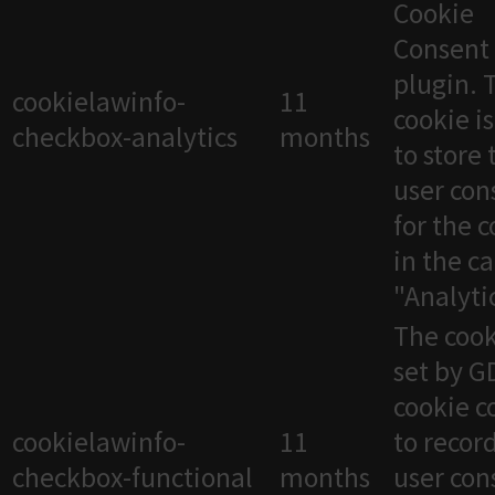
Cookie
Consent
plugin. 
cookielawinfo-
11
cookie i
checkbox-analytics
months
to store 
user con
for the 
in the c
"Analytic
The cook
set by 
cookie c
cookielawinfo-
11
to recor
checkbox-functional
months
user con