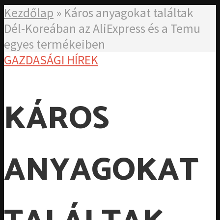
Kezdőlap
»
Káros anyagokat találtak
Dél-Koreában az AliExpress és a Temu
egyes termékeiben
GAZDASÁGI HÍREK
KÁROS
ANYAGOKAT