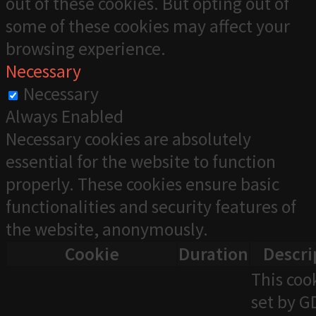
out of these cookies. But opting out of
some of these cookies may affect your
browsing experience.
Necessary
Necessary
Always Enabled
Necessary cookies are absolutely
essential for the website to function
properly. These cookies ensure basic
functionalities and security features of
the website, anonymously.
Cookie
Duration
Descri
This cook
set by 