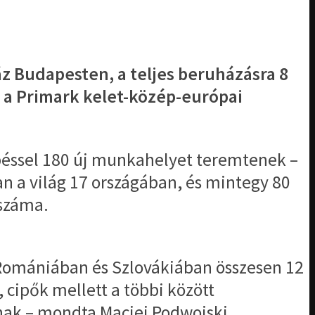
z Budapesten, a teljes beruházásra 8
i, a Primark kelet-közép-európai
épéssel 180 új munkahelyet teremtenek –
n a világ 17 országában, és mintegy 80
 száma.
 Romániában és Szlovákiában összesen 12
 cipők mellett a többi között
nak – mondta Maciej Podwojski.