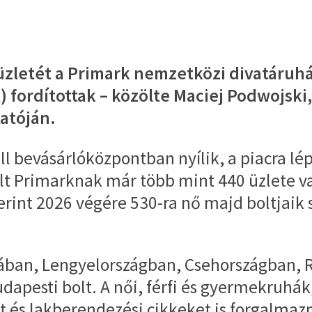
zletét a Primark nemzetközi divatáruhá
ot) fordítottak – közölte Maciej Podwojsk
tatóján.
ll bevásárlóközpontban nyílik, a piacra l
lt Primarknak már több mint 440 üzlete va
zerint 2026 végére 530-ra nő majd boltjaik
éniában, Lengyelországban, Csehországban,
dapesti bolt. A női, férfi és gyermekruhák,
t és lakberendezési cikkeket is forgalmaz