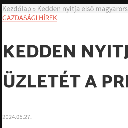
Kezdőlap
»
Kedden nyitja első magyarors
GAZDASÁGI HÍREK
KEDDEN NYIT
ÜZLETÉT A P
2024.05.27.