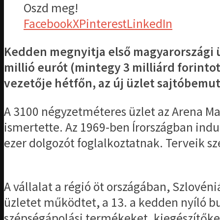
Oszd meg!
Facebook
X
Pinterest
LinkedIn
Kedden megnyitja első magyarországi ü
millió eurót (mintegy 3 milliárd forint
vezetője hétfőn, az új üzlet sajtóbemu
A 3100 négyzetméteres üzlet az Arena Ma
ismertette. Az 1969-ben Írországban indu
ezer dolgozót foglalkoztatnak. Terveik s
A vállalat a régió öt országában, Szlov
üzletet működtet, a 13. a kedden nyíló bu
szépségápolási termékeket, kiegészítőke