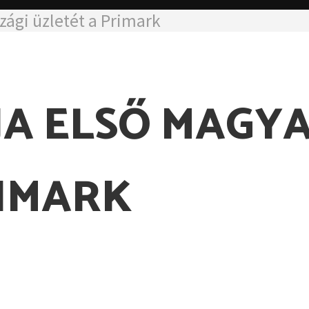
zági üzletét a Primark
JA ELSŐ MAGY
RIMARK