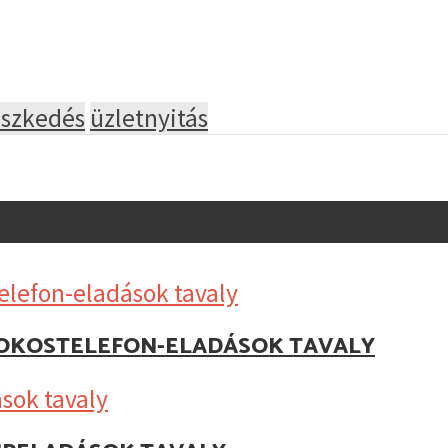
eszkedés
üzletnyitás
Z OKOSTELEFON-ELADÁSOK TAVALY