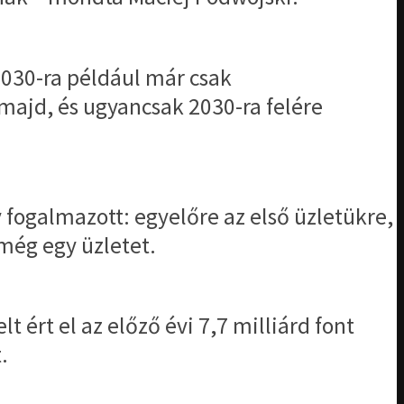
2030-ra például már csak
 majd, és ugyancsak 2030-ra felére
 fogalmazott: egyelőre az első üzletükre,
még egy üzletet.
t ért el az előző évi 7,7 milliárd font
.