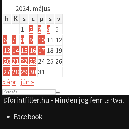
2024. május
h
K
s
c
p
s
v
1
2
3
4
5
6
7
8
9
10
11
12
13
14
15
16
17
18
19
20
21
22
23
24
25
26
27
28
29
30
31
« ápr
jún »
©forintfiller.hu - Minden jog fenntartva.
Facebook