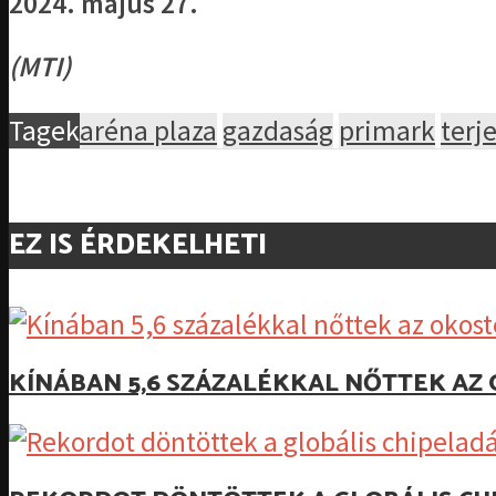
2024. május 27.
(MTI)
Tagek
aréna plaza
gazdaság
primark
terj
EZ IS ÉRDEKELHETI
KÍNÁBAN 5,6 SZÁZALÉKKAL NŐTTEK A