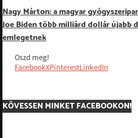
Nagy Márton: a magyar gyógyszeripar
Joe Biden több milliárd dollár újabb 
emlegetnek
Oszd meg!
Facebook
X
Pinterest
LinkedIn
KÖVESSEN MINKET FACEBOOKON!