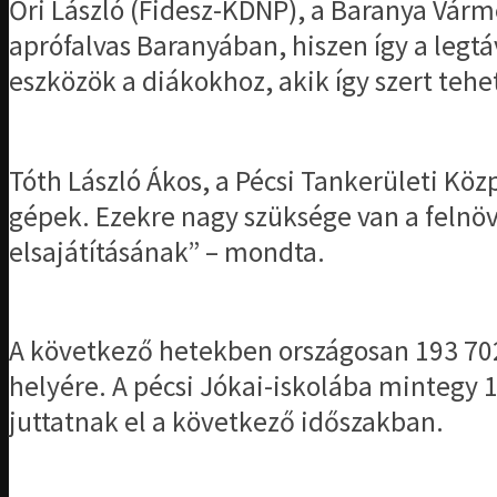
Őri László (Fidesz-KDNP), a Baranya Várm
aprófalvas Baranyában, hiszen így a legt
eszközök a diákokhoz, akik így szert teh
Tóth László Ákos, a Pécsi Tankerületi Kö
gépek. Ezekre nagy szüksége van a felnöv
elsajátításának” – mondta.
A következő hetekben országosan 193 702
helyére. A pécsi Jókai-iskolába mintegy
juttatnak el a következő időszakban.