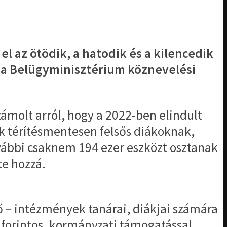
 az ötödik, a hatodik és a kilencedik
 a Belügyminisztérium köznevelési
zámolt arról, hogy a 2022-ben elindult
k térítésmentesen felsős diákoknak,
ovábbi csaknem 194 ezer eszközt osztanak
te hozzá.
 – intézmények tanárai, diákjai számára
 forintos, kormányzati támogatással