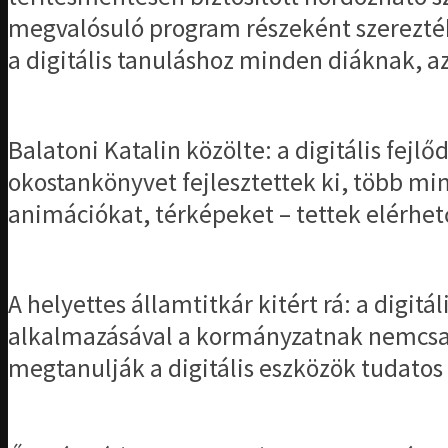
megvalósuló program részeként szerezték 
a digitális tanuláshoz minden diáknak, az
Balatoni Katalin közölte: a digitális fej
okostankönyvet fejlesztettek ki, több mint
animációkat, térképeket – tettek elérhető
A helyettes államtitkár kitért rá: a digit
alkalmazásával a kormányzatnak nemcsak 
megtanulják a digitális eszközök tudatos 