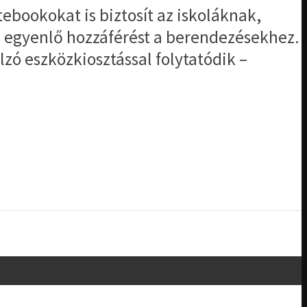
bookokat is biztosít az iskoláknak,
z egyenlő hozzáférést a berendezésekhez.
zó eszközkiosztással folytatódik –