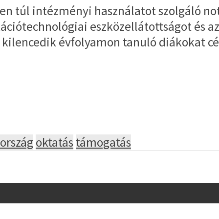
 túl intézményi használatot szolgáló note
ációtechnológiai eszközellátottságot és a
 kilencedik évfolyamon tanuló diákokat cél
ország
oktatás
támogatás