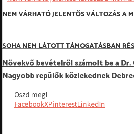
NEM VÁRHATÓ JELENTŐS VÁLTOZÁS A M
SOHA NEM LÁTOTT TÁMOGATÁSBAN RÉS
Növekvő bevételről számolt be a Dr.
Nagyobb repülők közlekednek Debre
Oszd meg!
Facebook
X
Pinterest
LinkedIn