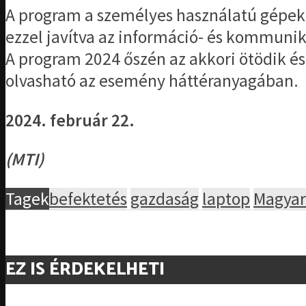
A program a személyes használatú gépeken
ezzel javítva az információ- és kommunik
A program 2024 őszén az akkori ötödik és
olvasható az esemény háttéranyagában.
2024. február 22.
(MTI)
Tagek
befektetés
gazdaság
laptop
Magyar
EZ IS ÉRDEKELHETI