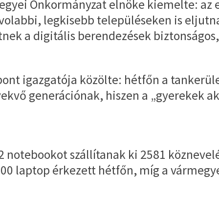
egyei Önkormányzat elnöke kiemelte: az es
ávolabbi, legkisebb településeken is elju
etnek a digitális berendezések biztonságos
zpont igazgatója közölte: hétfőn a tanker
ekvő generációnak, hiszen a „gyerekek aktí
 notebookot szállítanak ki 2581 köznevelé
 100 laptop érkezett hétfőn, míg a vármeg