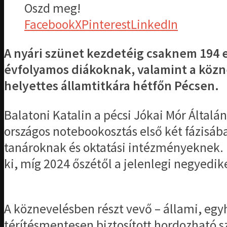
Oszd meg!
Facebook
X
Pinterest
LinkedIn
A nyári szünet kezdetéig csaknem 194 e
évfolyamos diákoknak, valamint a közn
helyettes államtitkára hétfőn Pécsen.
Balatoni Katalin a pécsi Jókai Mór Általá
országos notebookosztás első két fázisá
tanároknak és oktatási intézményeknek. E
ki, míg 2024 őszétől a jelenlegi negyedik
A köznevelésben részt vevő – állami, eg
térítésmentesen biztosított hordozható 