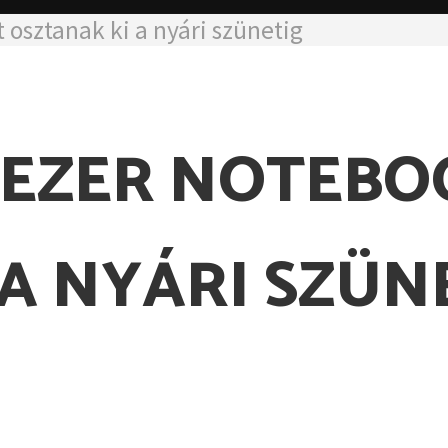
osztanak ki a nyári szünetig
 EZER NOTEB
A NYÁRI SZÜN