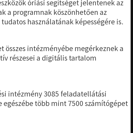
zközök óriási segítséget jelentenek az
tnak a programnak köszönhetően az
, tudatos használatának képességére is.
ület összes intézményébe megérkeznek a
v részesei a digitális tartalom
si intézmény 3085 feladatellátási
ye egészébe több mint 7500 számítógépet