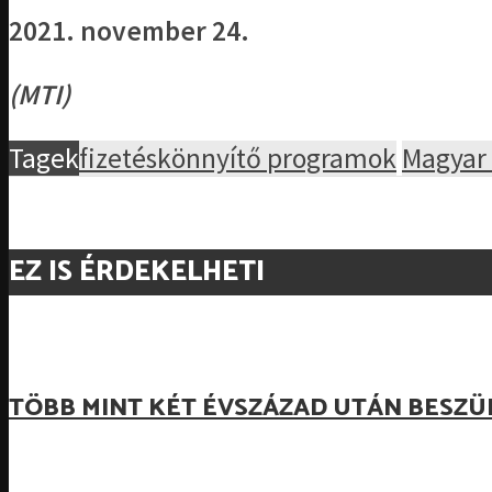
2021. november 24.
(MTI)
Tagek
fizetéskönnyítő programok
Magyar
EZ IS ÉRDEKELHETI
TÖBB MINT KÉT ÉVSZÁZAD UTÁN BESZÜ