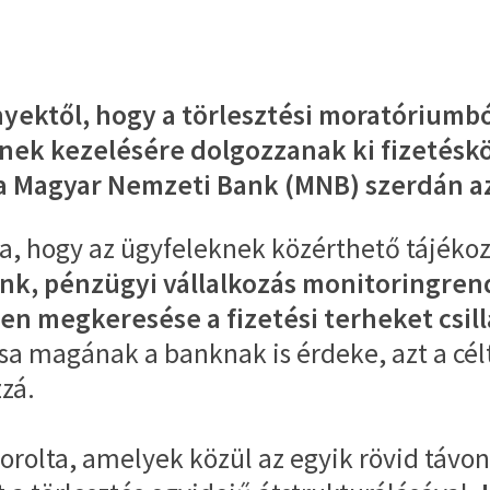
yektől, hogy a törlesztési moratóriumbó
inek kezelésére dolgozzanak ki fizetésk
 a Magyar Nemzeti Bank (MNB) szerdán az
a, hogy az ügyfeleknek közérthető tájékoz
k, pénzügyi vállalkozás monitoringrend
en megkeresése a fizetési terheket csill
 magának a banknak is érdeke, azt a célt 
zá.
orolta, amelyek közül az egyik rövid távon