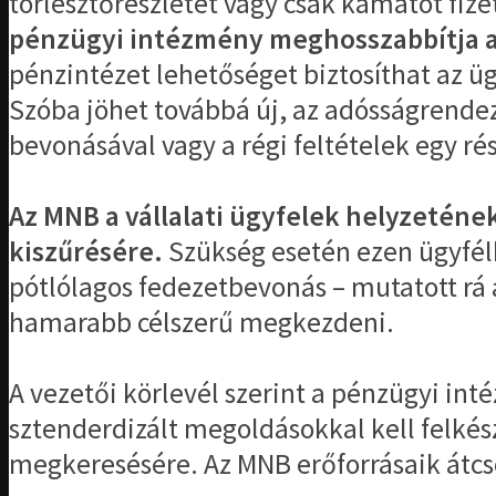
törlesztőrészletet vagy csak kamatot fizet
pénzügyi intézmény meghosszabbítja a
pénzintézet lehetőséget biztosíthat az ü
Szóba jöhet továbbá új, az adósságrendezés
bevonásával vagy a régi feltételek egy r
Az MNB a vállalati ügyfelek helyzeténe
kiszűrésére.
Szükség esetén ezen ügyfélkö
pótlólagos fedezetbevonás – mutatott rá 
hamarabb célszerű megkezdeni.
A vezetői körlevél szerint a pénzügyi in
sztenderdizált megoldásokkal kell felk
megkeresésére. Az MNB erőforrásaik átcs