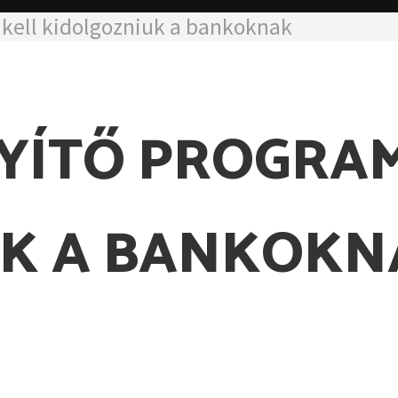
kell kidolgozniuk a bankoknak
YÍTŐ PROGRA
UK A BANKOKN