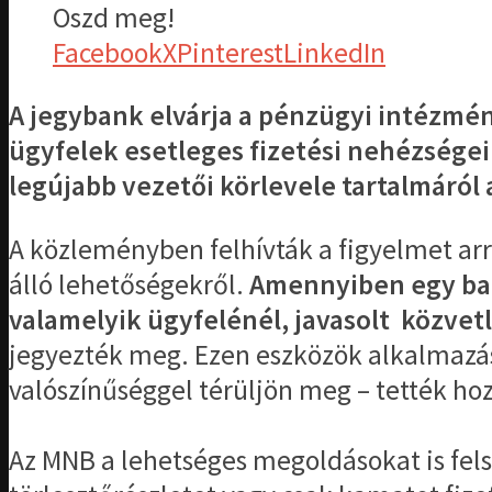
Oszd meg!
Facebook
X
Pinterest
LinkedIn
A jegybank elvárja a pénzügyi intézmén
ügyfelek esetleges fizetési nehézsége
legújabb vezetői körlevele tartalmáról
A közleményben felhívták a figyelmet arr
álló lehetőségekről.
Amennyiben egy ban
valamelyik ügyfelénél, javasolt közvetl
jegyezték meg. Ezen eszközök alkalmazása
valószínűséggel térüljön meg – tették hoz
Az MNB a lehetséges megoldásokat is fels