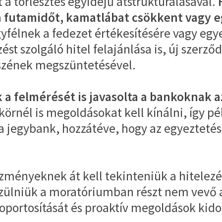
 a törlesztés egyidejű átstrukturálásával.
 futamidőt, kamatlábat csökkent vagy e
gyfélnek a fedezet értékesítésére vagy egy
t szolgáló hitel felajánlása is, új szerző
észének megszüntetésével.
k a felmérését is javasolta a bankoknak 
rnél is megoldásokat kell kínálni, így pél
a jegybank, hozzátéve, hogy az egyeztetése
tézményeknek át kell tekinteniük a hitelez
észülniük a moratóriumban részt nem ve
oportosítását és proaktív megoldások kido