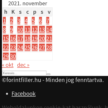
2021. november
h
K
s
c
p
s
v
1
2
3
4
5
6
7
8
9
10
11
12
13
14
15
16
17
18
19
20
21
22
23
24
25
26
27
28
29
30
« okt
dec »
©forintfiller.hu - Minden jog fenntartva.
Facebook
Weboldalunkon cookie-kat használunk, h