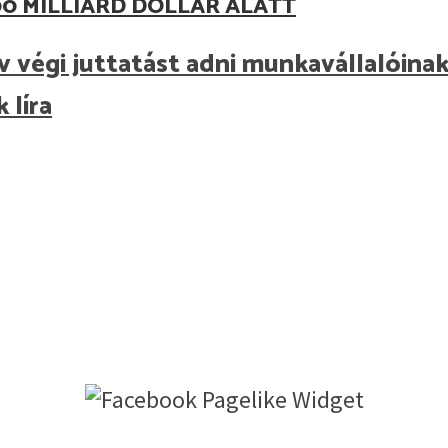
0 MILLIÁRD DOLLÁR ALATT
v végi juttatást adni munkavállalóina
 líra