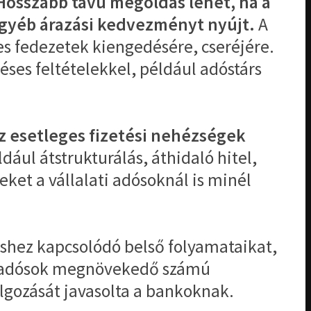
Hosszabb távú megoldás lehet, ha a
gyéb árazási kedvezményt nyújt.
A
es fedezetek kiengedésére, cseréjére.
déses feltételekkel, például adóstárs
az esetleges fizetési nehézségek
dául átstrukturálás, áthidaló hitel,
ket a vállalati adósoknál is minél
éshez kapcsolódó belső folyamataikat,
vő adósok megnövekedő számú
lgozását javasolta a bankoknak.