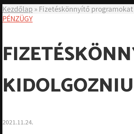
Kezdőlap
»
Fizetéskönnyítő programokat 
PÉNZÜGY
FIZETÉSKÖNN
KIDOLGOZNI
2021.11.24.