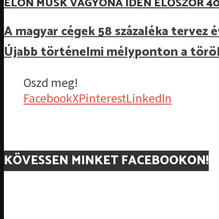
ELON MUSK VAGYONA IDÉN ELŐSZÖR 40
A magyar cégek 58 százaléka tervez é
Újabb történelmi mélyponton a török
Oszd meg!
Facebook
X
Pinterest
LinkedIn
KÖVESSEN MINKET FACEBOOKON!