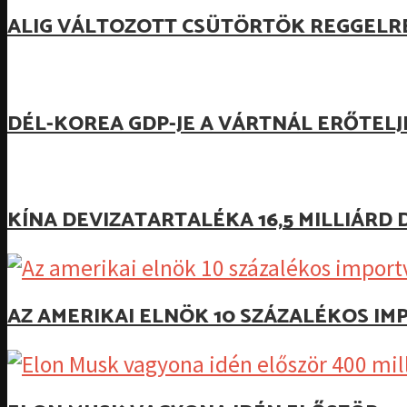
ALIG VÁLTOZOTT CSÜTÖRTÖK REGGELR
DÉL-KOREA GDP-JE A VÁRTNÁL ERŐTEL
KÍNA DEVIZATARTALÉKA 16,5 MILLIÁR
AZ AMERIKAI ELNÖK 10 SZÁZALÉKOS I