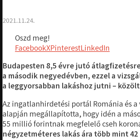
2021.11.24.
Oszd meg!
Facebook
X
Pinterest
LinkedIn
Budapesten 8,5 évre jutó átlagfizetésre
a második negyedévben, ezzel a vizsgál
a leggyorsabban lakáshoz jutni – közöl
Az ingatlanhirdetési portál Románia és a 
alapján megállapította, hogy idén a má
55 millió forintnak megfelelő cseh koroná
négyzetméteres lakás ára több mint 42 mi