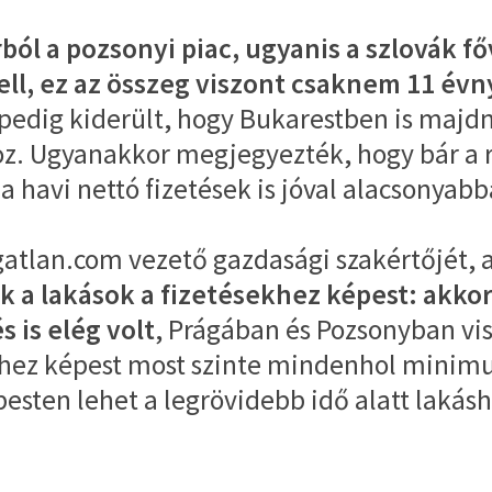
orból a pozsonyi piac, ugyanis a szlovák
kell, ez az összeg viszont csaknem 11 évn
edig kiderült, hogy Bukarestben is majdne
z. Ugyanakkor megjegyezték, hogy bár a r
 a havi nettó fizetések is jóval alacsonyab
gatlan.com vezető gazdasági szakértőjét,
k a lakások a fizetésekhez képest: akk
 is elég volt
, Prágában és Pozsonyban vis
hhez képest most szinte mindenhol minimum
esten lehet a legrövidebb idő alatt lakásho