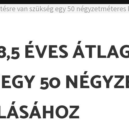
etésre van szükség egy 50 négyzetméteres 
,5 ÉVES ÁTLA
 EGY 50 NÉGY
LÁSÁHOZ