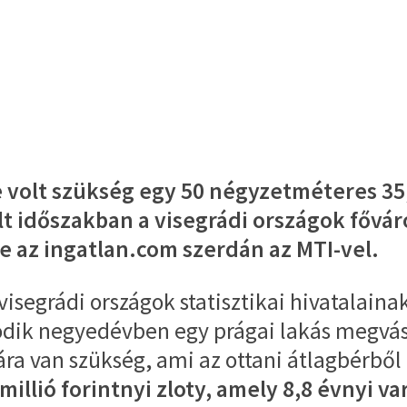
 volt szükség egy 50 négyzetméteres 35,
t időszakban a visegrádi országok fővár
te az ingatlan.com szerdán az MTI-vel.
visegrádi országok statisztikai hivatalaina
sodik negyedévben egy prágai lakás megvá
ra van szükség, ami az ottani átlagbérből 8
llió forintnyi zloty, amely 8,8 évnyi var