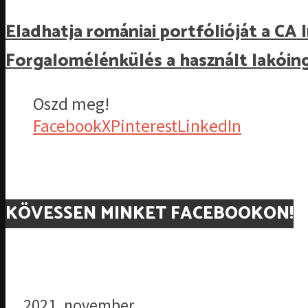
Eladhatja romániai portfólióját a C
Forgalomélénkülés a használt lakóin
Oszd meg!
Facebook
X
Pinterest
LinkedIn
KÖVESSEN MINKET FACEBOOKON!
2021. november