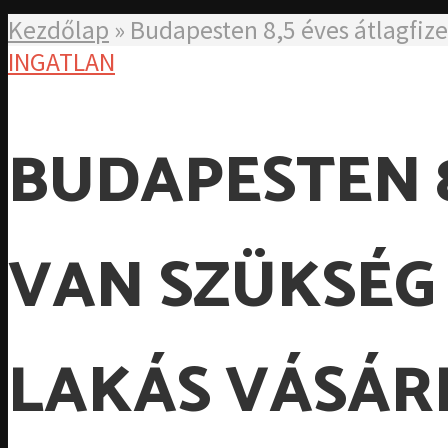
Kezdőlap
»
Budapesten 8,5 éves átlagfiz
INGATLAN
BUDAPESTEN 8
VAN SZÜKSÉG
LAKÁS VÁSÁR