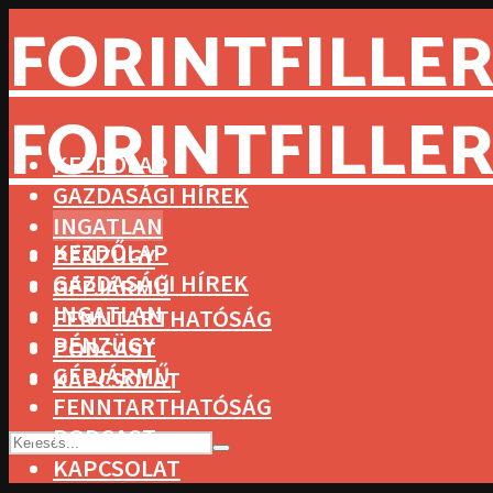
FORINTFILLER
FORINTFILLER
KEZDŐLAP
GAZDASÁGI HÍREK
INGATLAN
KEZDŐLAP
PÉNZÜGY
GAZDASÁGI HÍREK
GÉPJÁRMŰ
INGATLAN
FENNTARTHATÓSÁG
PÉNZÜGY
PODCAST
GÉPJÁRMŰ
KAPCSOLAT
FENNTARTHATÓSÁG
PODCAST
KAPCSOLAT