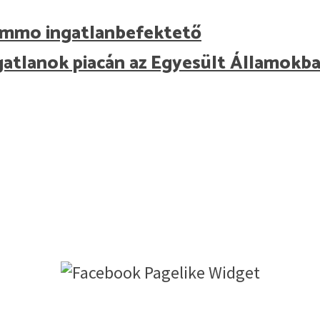
A Immo ingatlanbefektető
gatlanok piacán az Egyesült Államok