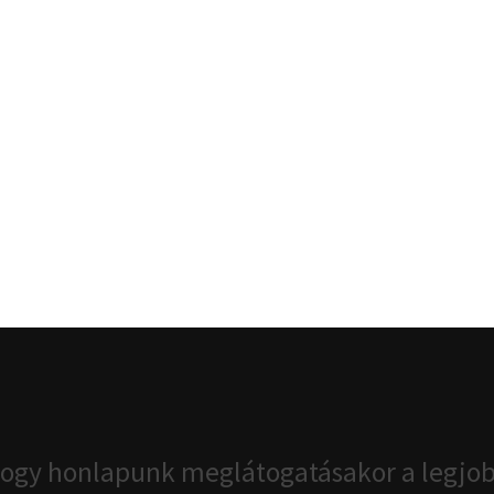
ogy honlapunk meglátogatásakor a legjob