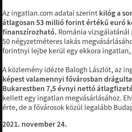
Az ingatlan.com adatai szerint
kilóg a s
átlagosan 53 millió forint értékű euró 
finanszírozható.
Románia vizsgálatánál p
50 négyzetméteres lakás megvásárlásáho
forintnyi lejbe kerül egy ekkora ingatlan,
A közlemény idézte Balogh Lászlót, az in
képest valamennyi fővárosban drágulta
Bukarestben 7,5 évnyi nettó átlagfizetés
kellett egy ingatlan megvásárlásához. E
érte, de a fővárosok közül legalább Budap
2021. november 24.