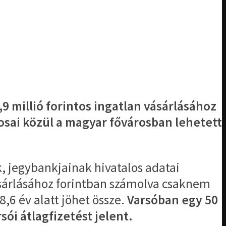
9 millió forintos ingatlan vásárlásához
osai közül a magyar fővárosban lehetett
k, jegybankjainak hivatalos adatai
sárlásához forintban számolva csaknem
,6 év alatt jöhet össze.
Varsóban egy 50
sói átlagfizetést jelent.