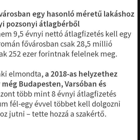
 fővárosban egy hasonló méretű lakáshoz
yi pozsonyi átlagbérből
m 9,5 évnyi nettó átlagfizetés kell egy
omán fővárosban csak 28,5 millió
bak 252 ezer forintnak felelnek meg.
 aki elmondta,
a 2018-as helyzethez
or még Budapesten, Varsóban és
zont több mint 8 évnyi átlagfizetés
 fél-egy évvel többet kell dolgozni
z jutni – tette hozzá a szakértő.