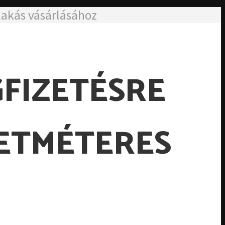
lakás vásárlásához
GFIZETÉSRE
ZETMÉTERES