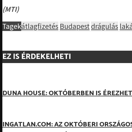
(MTI)
Tagek
átlagfizetés
Budapest
drágulás
lak
EZ IS ÉRDEKELHETI
DUNA HOUSE: OKTÓBERBEN IS ÉREZHE
INGATLAN.COM: AZ OKTÓBERI ORSZÁGO