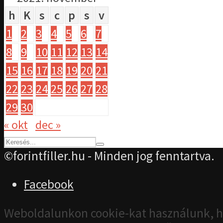
h
K
s
c
p
s
v
1
2
3
4
5
6
7
8
9
10
11
12
13
14
15
16
17
18
19
20
21
22
23
24
25
26
27
28
29
30
« okt
dec »
©forintfiller.hu - Minden jog fenntartva.
Facebook
Weboldalunkon cookie-kat használunk, h