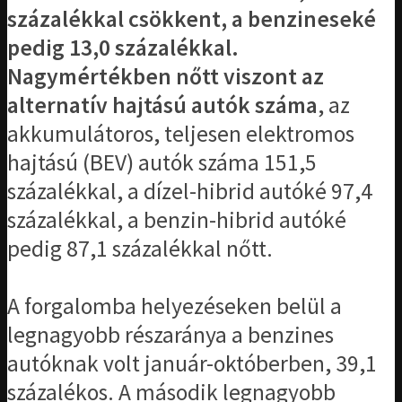
százalékkal csökkent, a benzineseké
pedig 13,0 százalékkal.
Nagymértékben nőtt viszont az
alternatív hajtású autók száma
, az
akkumulátoros, teljesen elektromos
hajtású (BEV) autók száma 151,5
százalékkal, a dízel-hibrid autóké 97,4
százalékkal, a benzin-hibrid autóké
pedig 87,1 százalékkal nőtt.
A forgalomba helyezéseken belül a
legnagyobb részaránya a benzines
autóknak volt január-októberben, 39,1
százalékos. A második legnagyobb