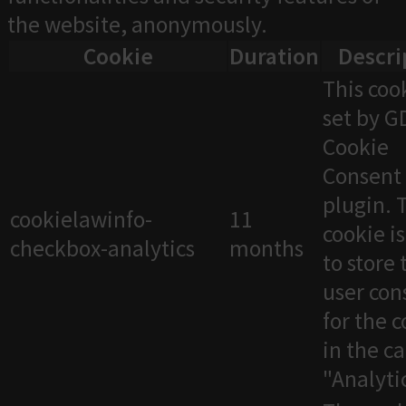
the website, anonymously.
Cookie
Duration
Descri
This cook
set by 
Cookie
Consent
plugin. 
cookielawinfo-
11
cookie i
checkbox-analytics
months
to store 
user con
for the 
in the c
"Analytic