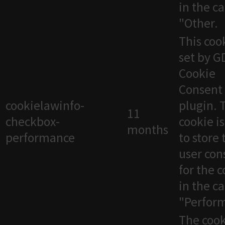
in the c
"Other.
This cook
set by 
Cookie
Consent
cookielawinfo-
plugin. 
11
checkbox-
cookie i
months
performance
to store 
user con
for the 
in the c
"Perfor
The cook