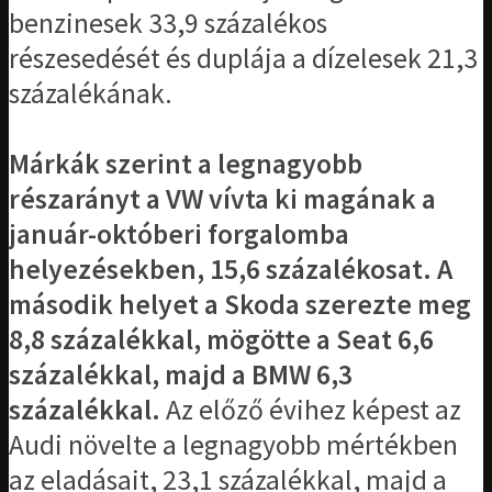
benzinesek 33,9 százalékos
részesedését és duplája a dízelesek 21,3
százalékának.
Márkák szerint a legnagyobb
részarányt a VW vívta ki magának a
január-októberi forgalomba
helyezésekben, 15,6 százalékosat. A
második helyet a Skoda szerezte meg
8,8 százalékkal, mögötte a Seat 6,6
százalékkal, majd a BMW 6,3
százalékkal.
Az előző évihez képest az
Audi növelte a legnagyobb mértékben
az eladásait, 23,1 százalékkal, majd a