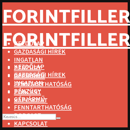
FORINTFILLER
FORINTFILLER
KEZDŐLAP
GAZDASÁGI HÍREK
INGATLAN
KEZDŐLAP
PÉNZÜGY
GAZDASÁGI HÍREK
GÉPJÁRMŰ
INGATLAN
FENNTARTHATÓSÁG
PÉNZÜGY
PODCAST
GÉPJÁRMŰ
KAPCSOLAT
FENNTARTHATÓSÁG
PODCAST
KAPCSOLAT