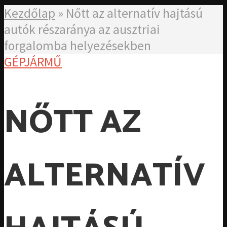
Kezdőlap
»
Nőtt az alternatív hajtású
autók részaránya az ausztriai
forgalomba helyezésekben
GÉPJÁRMŰ
NŐTT AZ
ALTERNATÍV