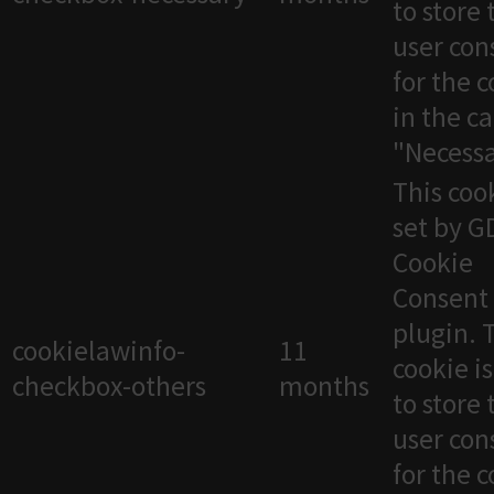
to store 
user con
for the 
in the c
"Necessa
This cook
set by 
Cookie
Consent
plugin. 
cookielawinfo-
11
cookie i
checkbox-others
months
to store 
user con
for the 