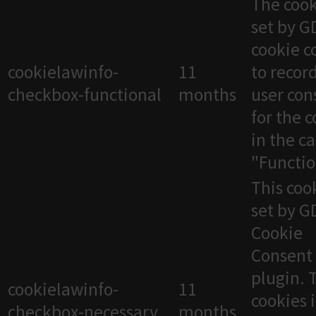
The cook
set by 
cookie c
cookielawinfo-
11
to recor
checkbox-functional
months
user con
for the 
in the c
"Functio
This cook
set by 
Cookie
Consent
plugin. 
cookielawinfo-
11
cookies 
checkbox-necessary
months