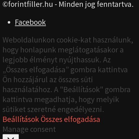
©forintfiller.hu - Minden jog fenntartva.
Facebook
Weboldalunkon cookie-kat használunk,
hogy honlapunk meglátogatásakor a
legjobb élményt nyújthassuk. Az
„Összes elfogadása” gombra kattintva
Ön hozzájárul az összes süti
használatához. A "Beállítások" gombra
kattintva megadhatja, hogy melyik
sütiket szeretné engedélyezni.
Beállítások
Összes elfogadása
Manage consent