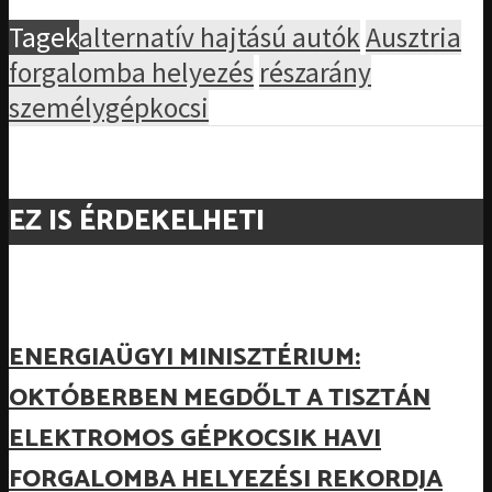
Tagek
alternatív hajtású autók
Ausztria
forgalomba helyezés
részarány
személygépkocsi
EZ IS ÉRDEKELHETI
ENERGIAÜGYI MINISZTÉRIUM:
OKTÓBERBEN MEGDŐLT A TISZTÁN
ELEKTROMOS GÉPKOCSIK HAVI
FORGALOMBA HELYEZÉSI REKORDJA