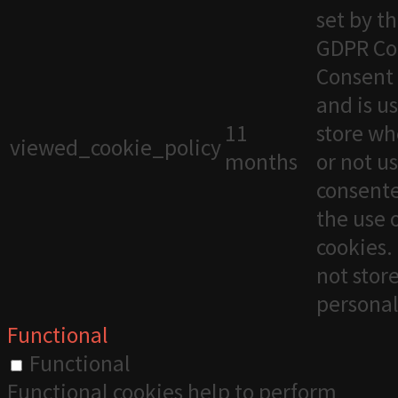
set by t
GDPR Co
Consent 
and is u
11
store wh
viewed_cookie_policy
months
or not u
consente
the use 
cookies. 
not stor
personal
Functional
Functional
Functional cookies help to perform