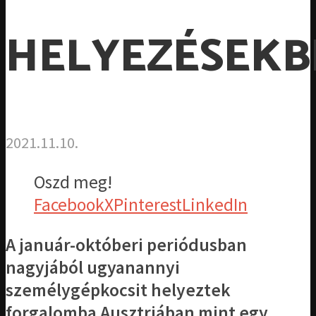
HELYEZÉSEKB
2021.11.10.
Oszd meg!
Facebook
X
Pinterest
LinkedIn
A január-októberi periódusban
nagyjából ugyanannyi
személygépkocsit helyeztek
forgalomba Ausztriában mint egy