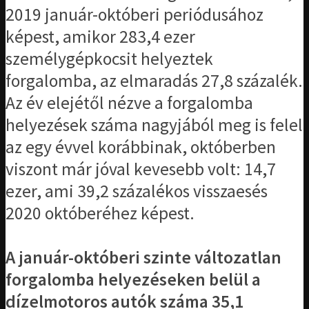
2019 január-októberi periódusához
képest, amikor 283,4 ezer
személygépkocsit helyeztek
forgalomba, az elmaradás 27,8 százalék.
Az év elejétől nézve a forgalomba
helyezések száma nagyjából meg is felel
az egy évvel korábbinak, októberben
viszont már jóval kevesebb volt: 14,7
ezer, ami 39,2 százalékos visszaesés
2020 októberéhez képest.
A január-októberi szinte változatlan
forgalomba helyezéseken belül a
dízelmotoros autók száma 35,1