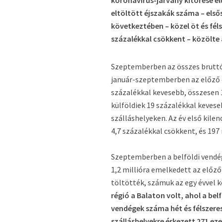
koronavírus-járvány kitörése elő
eltöltött éjszakák száma – els
következtében – közel öt és fé
százalékkal csökkent – közölte 
Szeptemberben az összes bruttó á
január-szeptemberben az előző é
százalékkal kevesebb, összesen 1
külföldiek 19 százalékkal keveseb
szálláshelyeken. Az év első kile
4,7 százalékkal csökkent, és 197 m
Szeptemberben a belföldi vendég
1,2 millióra emelkedett az előz
töltötték, számuk az egy évvel 
régió a Balaton volt, ahol a be
vendégek száma hét és félszere
szálláshelyekre érkezett 271 ez