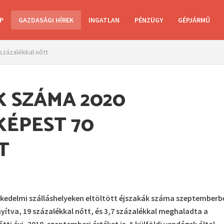
P
GAZDASÁGI HÍREK
INGATLAN
PÉNZÜGY
GÉPJÁRMŰ
zázalékkal nőtt
 SZÁMA 2020
KÉPEST 70
T
eskedelmi szálláshelyeken eltöltött éjszakák száma szeptemberb
ítva, 19 százalékkal nőtt, és 3,7 százalékkal meghaladta a