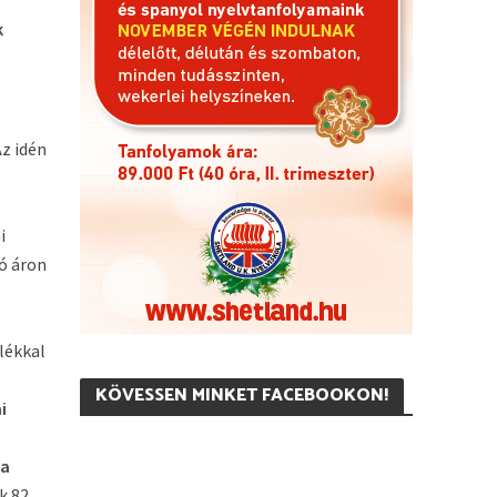
k
Az idén
i
yó áron
lékkal
KÖVESSEN MINKET FACEBOOKON!
i
 a
k 82