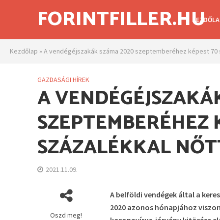
FORINTFILLER.HU
KEZDŐLA
Kezdőlap
»
A vendégéjszakák száma 2020 szeptemberéhez képest 70 s
GAZDASÁGI HÍREK
A VENDÉGÉJSZAKÁK
SZEPTEMBERÉHEZ 
SZÁZALÉKKAL NŐT
2021.11.09.
A belföldi vendégek által a ker
2020 azonos hónapjához viszony
Oszd meg!