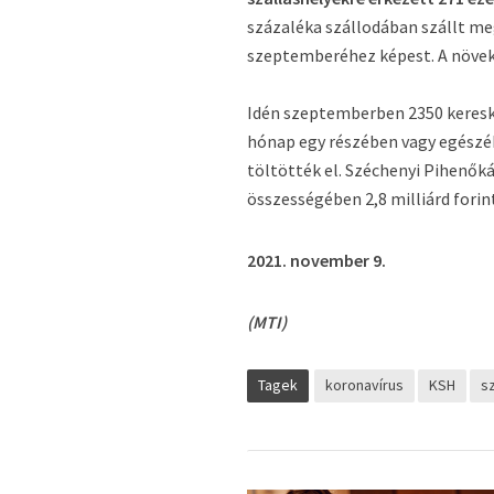
százaléka szállodában szállt me
szeptemberéhez képest. A növek
Idén szeptemberben 2350 keresked
hónap egy részében vagy egészéb
töltötték el. Széchenyi Pihenőká
összességében 2,8 milliárd forin
2021. november 9.
(MTI)
Tagek
koronavírus
KSH
s