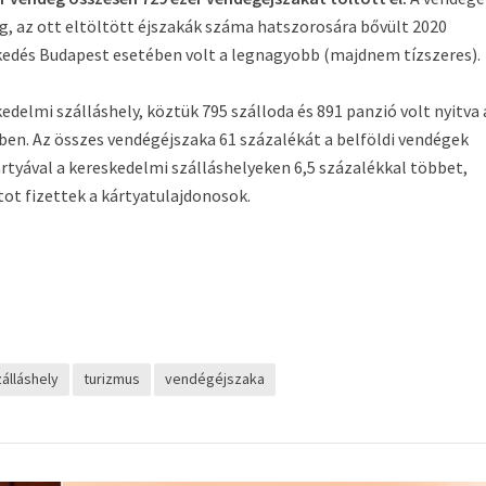
g, az ott eltöltött éjszakák száma hatszorosára bővült 2020
edés Budapest esetében volt a legnagyobb (majdnem tízszeres).
elmi szálláshely, köztük 795 szálloda és 891 panzió volt nyitva 
en. Az összes vendégéjszaka 61 százalékát a belföldi vendégek
rtyával a kereskedelmi szálláshelyeken 6,5 százalékkal többet,
tot fizettek a kártyatulajdonosok.
zálláshely
turizmus
vendégéjszaka