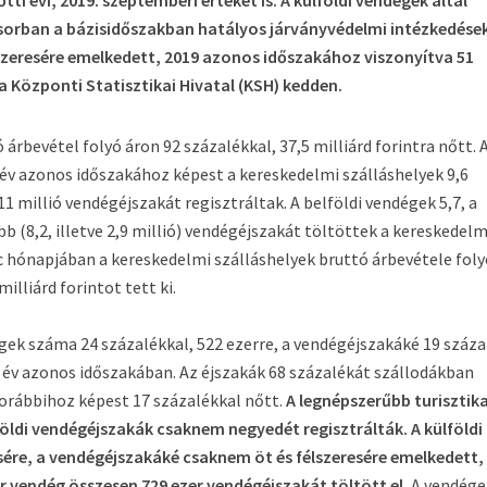
tti évi, 2019. szeptemberi értéket is. A külföldi vendégek által
ősorban a bázisidőszakban hatályos járványvédelmi intézkedése
lszeresére emelkedett, 2019 azonos időszakához viszonyítva 51
a Központi Statisztikai Hivatal (KSH) kedden.
rbevétel folyó áron 92 százalékkal, 37,5 milliárd forintra nőtt. 
v azonos időszakához képest a kereskedelmi szálláshelyek 9,6
1 millió vendégéjszakát regisztráltak. A belföldi vendégek 5,7, a
b (8,2, illetve 2,9 millió) vendégéjszakát töltöttek a kereskedelm
nc hónapjában a kereskedelmi szálláshelyek bruttó árbevétele fol
illiárd forintot tett ki.
ek száma 24 százalékkal, 522 ezerre, a vendégéjszakáké 19 száza
ő év azonos időszakában. Az éjszakák 68 százalékát szállodákban
korábbihoz képest 17 százalékkal nőtt.
A legnépszerűbb turisztika
lföldi vendégéjszakák csaknem negyedét regisztrálták. A külföldi
sére, a vendégéjszakáké csaknem öt és félszeresére emelkedett,
er vendég összesen 729 ezer vendégéjszakát töltött el.
A vendége