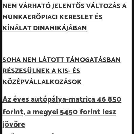
NEM VÁRHATÓ JELENTŐS VÁLTOZÁS A
MUNKAERŐPIACI KERESLET ÉS
KÍNÁLAT DINAMIKÁJÁBAN
SOHA NEM LÁTOTT TÁMOGATÁSBAN
RÉSZESÜLNEK A KIS- ÉS
KÖZÉPVÁLLALKOZÁSOK
Az éves autópálya-matrica 46 850
forint, a megyei 5450 forint lesz
jövőre