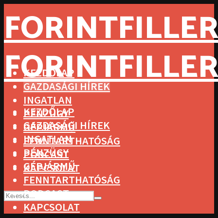
FORINTFILLER
FORINTFILLER
KEZDŐLAP
GAZDASÁGI HÍREK
INGATLAN
KEZDŐLAP
PÉNZÜGY
GAZDASÁGI HÍREK
GÉPJÁRMŰ
INGATLAN
FENNTARTHATÓSÁG
PÉNZÜGY
PODCAST
GÉPJÁRMŰ
KAPCSOLAT
FENNTARTHATÓSÁG
PODCAST
KAPCSOLAT