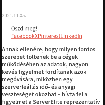
2021.11.05.
Oszd meg!
Facebook
X
Pinterest
LinkedIn
Annak ellenére, hogy milyen fontos
szerepet töltenek be a cégek
működésében az adatok, nagyon
kevés figyelmet fordítanak azok
megóvására, miközben egy
szerverleállás idő- és anyagi
veszteséget okozhat – hívta fel a
figyelmet a ServerElite reprezentatív