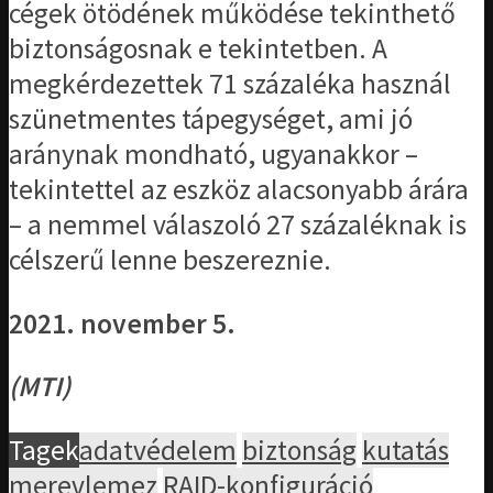
cégek ötödének működése tekinthető
biztonságosnak e tekintetben. A
megkérdezettek 71 százaléka használ
szünetmentes tápegységet, ami jó
aránynak mondható, ugyanakkor –
tekintettel az eszköz alacsonyabb árára
– a nemmel válaszoló 27 százaléknak is
célszerű lenne beszereznie.
2021. november 5.
(MTI)
Tagek
adatvédelem
biztonság
kutatás
merevlemez
RAID-konfiguráció