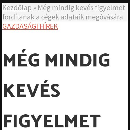
Kezdőlap
»
Még mindig kevés figyelmet
fordítanak a cégek adataik megóvására
GAZDASÁGI HÍREK
MÉG MINDIG
KEVÉS
FIGYELMET