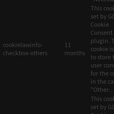
This cook
set by 
Cookie
Consent
plugin. 
cookielawinfo-
11
cookie i
checkbox-others
months
to store 
user con
for the 
in the c
"Other.
This cook
set by 