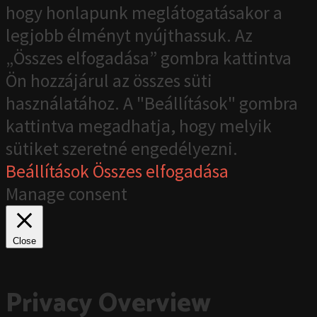
hogy honlapunk meglátogatásakor a
legjobb élményt nyújthassuk. Az
„Összes elfogadása” gombra kattintva
Ön hozzájárul az összes süti
használatához. A "Beállítások" gombra
kattintva megadhatja, hogy melyik
sütiket szeretné engedélyezni.
Beállítások
Összes elfogadása
Manage consent
Close
Privacy Overview