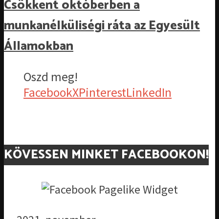
Csökkent októberben a
munkanélküliségi ráta az Egyesült
Államokban
Oszd meg!
Facebook
X
Pinterest
LinkedIn
KÖVESSEN MINKET FACEBOOKON!