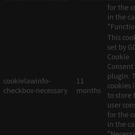
for the 
in the c
"Functio
This cook
set by 
Cookie
Consent
plugin. 
cookielawinfo-
11
cookies 
checkbox-necessary
months
to store 
user con
for the 
in the c
"Necessa