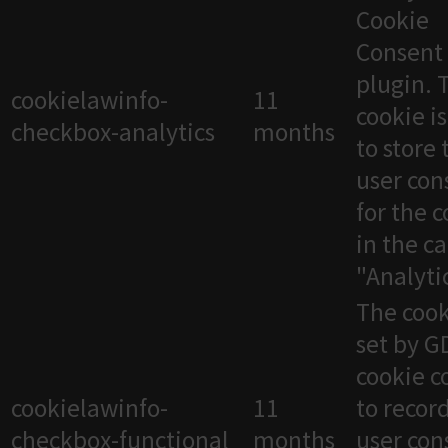
Cookie
Consent
plugin. 
cookielawinfo-
11
cookie i
checkbox-analytics
months
to store 
user con
for the 
in the c
"Analytic
The cook
set by 
cookie c
cookielawinfo-
11
to recor
checkbox-functional
months
user con