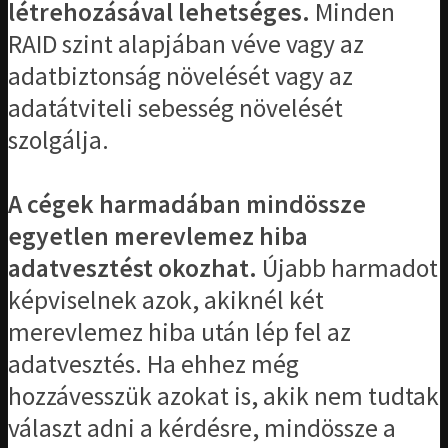
létrehozásával lehetséges.
Minden
RAID szint alapjában véve vagy az
adatbiztonság növelését vagy az
adatátviteli sebesség növelését
szolgálja.
A cégek harmadában mindössze
egyetlen merevlemez hiba
adatvesztést okozhat.
Újabb harmadot
képviselnek azok, akiknél két
merevlemez hiba után lép fel az
adatvesztés. Ha ehhez még
hozzávesszük azokat is, akik nem tudtak
választ adni a kérdésre, mindössze a