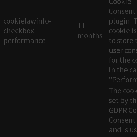
Cookie
Consent
cookielawinfo-
plugin. 
11
checkbox-
cookie i
months
performance
to store 
user con
for the 
in the c
"Perfor
The cook
set by t
GDPR Co
Consent 
and is u