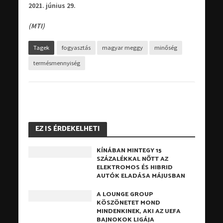
2021. június 29.
(MTI)
Tagek
fogyasztás
magyar meggy
minőség
termésmennyiség
EZ IS ÉRDEKELHETI
KÍNÁBAN MINTEGY 15
SZÁZALÉKKAL NŐTT AZ
ELEKTROMOS ÉS HIBRID
AUTÓK ELADÁSA MÁJUSBAN
A LOUNGE GROUP
KÖSZÖNETET MOND
MINDENKINEK, AKI AZ UEFA
BAJNOKOK LIGÁJA