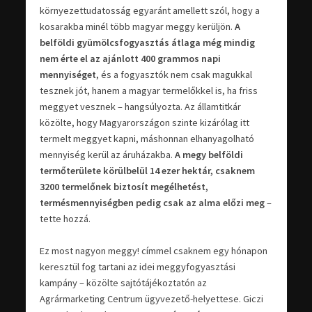
környezettudatosság egyaránt amellett szól, hogy a
kosarakba minél több magyar meggy kerüljön.
A
belföldi gyümölcsfogyasztás átlaga még mindig
nem érte el az ajánlott 400 grammos napi
mennyiséget
, és a fogyasztók nem csak magukkal
tesznek jót, hanem a magyar termelőkkel is, ha friss
meggyet vesznek – hangsúlyozta. Az államtitkár
közölte, hogy Magyarországon szinte kizárólag itt
termelt meggyet kapni, máshonnan elhanyagolható
mennyiség kerül az áruházakba.
A megy belföldi
termőterülete körülbelül 14 ezer hektár, csaknem
3200 termelőnek biztosít megélhetést,
termésmennyiségben pedig csak az alma előzi meg
–
tette hozzá.
Ez most nagyon meggy! címmel csaknem egy hónapon
keresztül fog tartani az idei meggyfogyasztási
kampány – közölte sajtótájékoztatón az
Agrármarketing Centrum ügyvezető-helyettese. Giczi