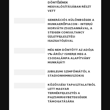
DÖNTŐJÉNEK
MEGVALÓSÍTÁSÁBAN RÉSZT
VETT
GENERÁCIÓS KÜLÖNBSÉGEK A
MUNKAERŐPIACON – INTERJÚ
HORVÁTH ZSUZSANNÁVAL, A
STEIGEN CONSULTANCY
ÜZLETFEJLESZTÉSI
IGAZGATÓJÁVAL
MÉG NEM DÖNTÖTT AZ ADÓJA
1%-ÁRÓL? ISMERJE MEG A
CSODALÁMPA ALAPÍTVÁNY
MUNKÁJÁT!
JUBILEUMI SZIMFÓNIÁTÓL A
STADIONHIMNUSZOKIG
KÖZÖSSÉGI TAPASZTALATBÓL
LETT MAGYAR
TERMÉKFEJLESZTÉS A
PAJZSMIRIGYBETEGSÉGEK
TÁMOGATÁSÁRA