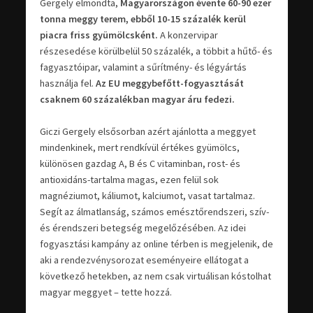
Gergely elmondta,
Magyarországon évente 60-90 ezer
tonna meggy terem, ebből 10-15 százalék kerül
piacra friss gyümölcsként.
A konzervipar
részesedése körülbelül 50 százalék, a többit a hűtő- és
fagyasztóipar, valamint a sűrítmény- és légyártás
használja fel.
Az EU meggybefőtt-fogyasztását
csaknem 60 százalékban magyar áru fedezi.
Giczi Gergely elsősorban azért ajánlotta a meggyet
mindenkinek, mert rendkívül értékes gyümölcs,
különösen gazdag A, B és C vitaminban, rost- és
antioxidáns-tartalma magas, ezen felül sok
magnéziumot, káliumot, kalciumot, vasat tartalmaz.
Segít az álmatlanság, számos emésztőrendszeri, szív-
és érendszeri betegség megelőzésében. Az idei
fogyasztási kampány az online térben is megjelenik, de
aki a rendezvénysorozat eseményeire ellátogat a
következő hetekben, az nem csak virtuálisan kóstolhat
magyar meggyet – tette hozzá.