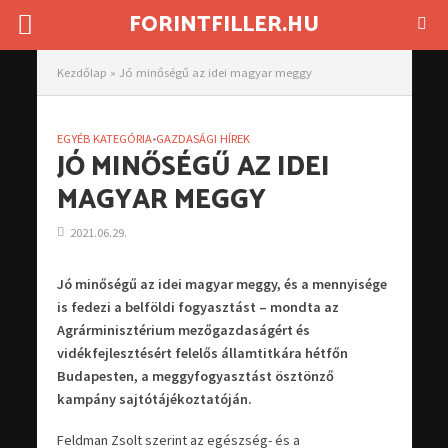
FORINTFILLER.HU
Kezdőlap
»
Jó minőségű az idei magyar meggy
EGYÉB KATEGÓRIA
•
GAZDASÁGI HÍREK
JÓ MINŐSÉGŰ AZ IDEI
MAGYAR MEGGY
2021.06.29.
Jó minőségű az idei magyar meggy, és a mennyisége
is fedezi a belföldi fogyasztást – mondta az
Agrárminisztérium mezőgazdaságért és
vidékfejlesztésért felelős államtitkára hétfőn
Budapesten, a meggyfogyasztást ösztönző
kampány sajtótájékoztatóján.
Feldman Zsolt szerint az egészség- és a