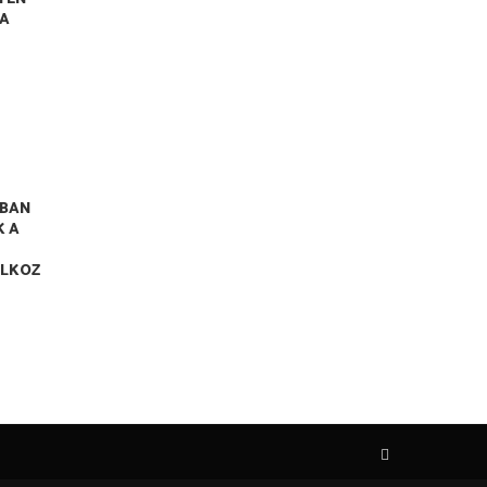
RA
BAN
K A
ALKOZ