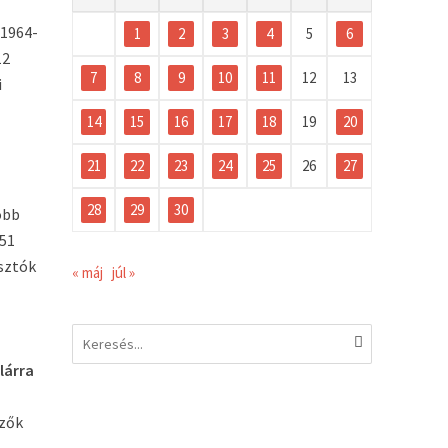
 1964-
1
2
3
4
5
6
12
7
8
9
10
11
12
13
i
14
15
16
17
18
19
20
21
22
23
24
25
26
27
28
29
30
obb
 51
asztók
« máj
júl »
lárra
mzők