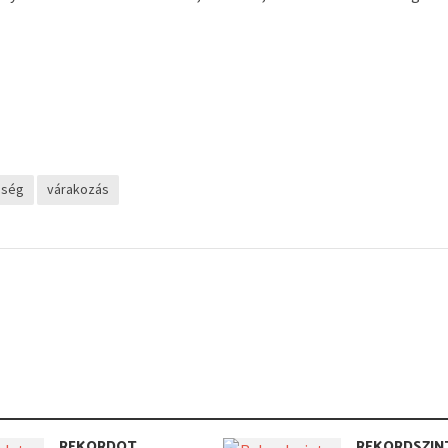
eség
várakozás
REKORDOT
REKORDSZIN