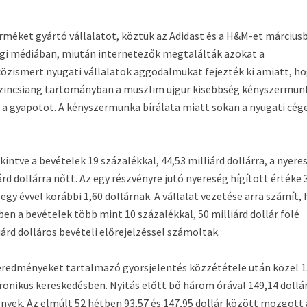
erméket gyártó vállalatot, köztük az Adidast és a H&M-et március
égi médiában, miután internetezők megtalálták azokat a
özismert nyugati vállalatok aggodalmukat fejezték ki amiatt, h
Hszincsiang tartományban a muszlim ujgur kisebbség kényszermun
e a gyapotot. A kényszermunka bírálata miatt sokan a nyugati cég
intve a bevételek 19 százalékkal, 44,53 milliárd dollárra, a nyere
árd dollárra nőtt. Az egy részvényre jutó nyereség hígított értéke 
 egy évvel korábbi 1,60 dollárnak. A vállalat vezetése arra számít,
ben a bevételek több mint 10 százalékkal, 50 milliárd dollár fölé
rd dolláros bevételi előrejelzéssel számoltak.
 eredményeket tartalmazó gyorsjelentés közzététele után közel 
ronikus kereskedésben. Nyitás előtt bő három órával 149,14 dollá
ények. Az elmúlt 52 hétben 93,57 és 147,95 dollár között mozgott