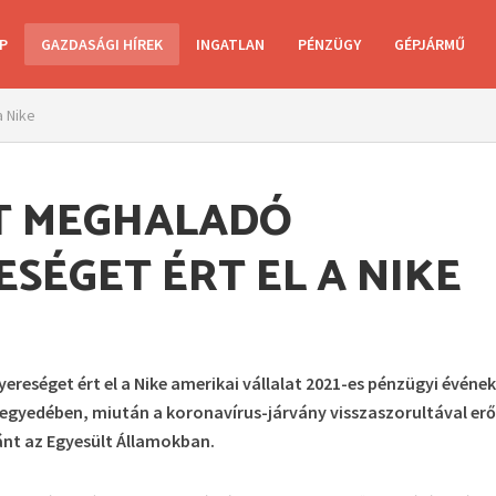
P
GAZDASÁGI HÍREK
INGATLAN
PÉNZÜGY
GÉPJÁRMŰ
a Nike
T MEGHALADÓ
ESÉGET ÉRT EL A NIKE
yereséget ért el a Nike amerikai vállalat 2021-es pénzügyi événe
negyedében, miután a koronavírus-járvány visszaszorultával er
ránt az Egyesült Államokban.