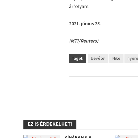
árfolyam.
2021. június 25.
(MTI/Reuters)
Tagek
bevétel
Nike
nyer
EZ IS ÉRDEKELHETI
KÍNÁBAN 5,6