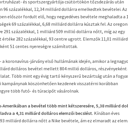
portruházat- és sportszergyártója csütörtökön tőzsdezárás után
 96 százalékkal, 12,34 milliárd dollárra emelkedtek bevételei. Az
ében először fordult elő, hogy negyedéves bevétele meghaladta a 
ségek 69 százalékkal, 6,68 milliárd dollárra kúsztak fel. Az oregon
291 százalékkal, 1 milliárd 509 millió dollárra nőtt, míg az egy
t értéke 282 százalékkal, 93 centre ugrott. Elemzők 11,01 milliárd
nként 51 centes nyereségre számítottak.
– a koronavírus-járvány első hullámának idején, amikor a legnagy
lliárd dolláros bevétel mellett 804 millió dolláros, részvényeként
llalat. Több mint egy évig tartó kényszerű bezártság után a fogy
si kampánynak köszönhetően kezdenek visszatérni korábban
gyre több futó- és túracipőt vásárolnak.
-Amerikában a bevétel több mint kétszeresére, 5,38 milliárd dol
dva a 4,31 milliárd dolláros elemzői becslést.
Kínában éves
93 milliárd dollárra nőtt a Nike bevétele, ám ez elmaradt az ele