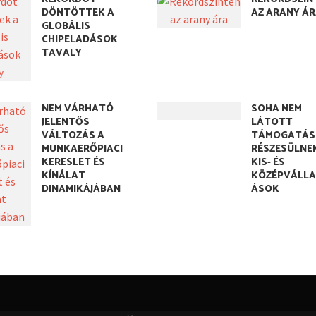
DÖNTÖTTEK A
AZ ARANY Á
GLOBÁLIS
CHIPELADÁSOK
TAVALY
NEM VÁRHATÓ
SOHA NEM
JELENTŐS
LÁTOTT
VÁLTOZÁS A
TÁMOGATÁS
MUNKAERŐPIACI
RÉSZESÜLNE
KERESLET ÉS
KIS- ÉS
KÍNÁLAT
KÖZÉPVÁLL
DINAMIKÁJÁBAN
ÁSOK