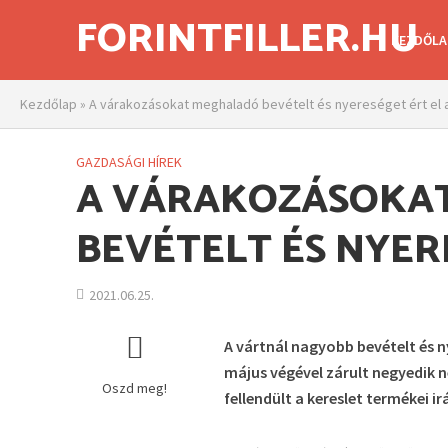
FORINTFILLER.HU
KEZDŐLA
Kezdőlap
»
A várakozásokat meghaladó bevételt és nyereséget ért el 
GAZDASÁGI HÍREK
A VÁRAKOZÁSOKA
BEVÉTELT ÉS NYER
2021.06.25.
A vártnál nagyobb bevételt és n
május végével zárult negyedik 
Oszd meg!
fellendült a kereslet termékei i