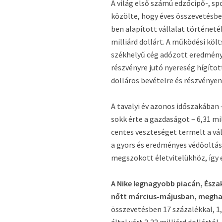
A világ első számú edzőcipő-, s
közölte, hogy éves összevetésben
ben alapított vállalat történet
milliárd dollárt. A működési költ
székhelyű cég adózott eredménye 
részvényre jutó nyereség hígítot
dolláros bevételre és részvénye
A tavalyi év azonos időszakában 
sokk érte a gazdaságot – 6,31 mi
centes veszteséget termelt a vá
a gyors és eredményes védőoltá
megszokott életvitelükhöz, így e
A Nike legnagyobb piacán, Észak
nőtt március-májusban, meghala
összevetésben 17 százalékkal, 1,