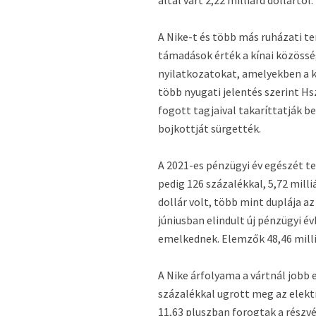
által várt 2,22 milliárd dollártól.
A Nike-t és több más ruházati t
támadások érték a kínai közöss
nyilatkozatokat, amelyekben a k
több nyugati jelentés szerint 
fogott tagjaival takaríttatják b
bojkottját sürgették.
A 2021-es pénzügyi év egészét tek
pedig 126 százalékkal, 5,72 milli
dollár volt, több mint duplája az
júniusban elindult új pénzügyi év
emelkednek. Elemzők 48,46 milliá
A Nike árfolyama a vártnál jobb
százalékkal ugrott meg az elekt
11,63 pluszban forogtak a részv