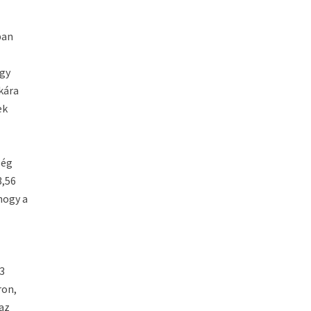
ban
ogy
kára
ek
ség
3,56
 hogy a
13
ron,
 az