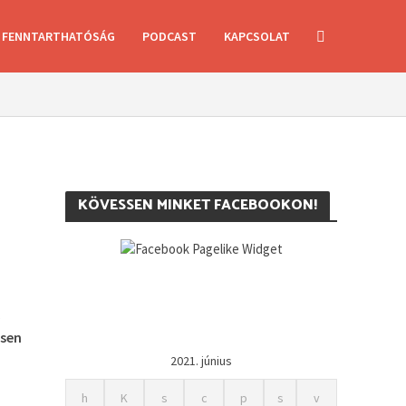
FENNTARTHATÓSÁG
PODCAST
KAPCSOLAT
KÖVESSEN MINKET FACEBOOKON!
k
ősen
2021. június
h
K
s
c
p
s
v