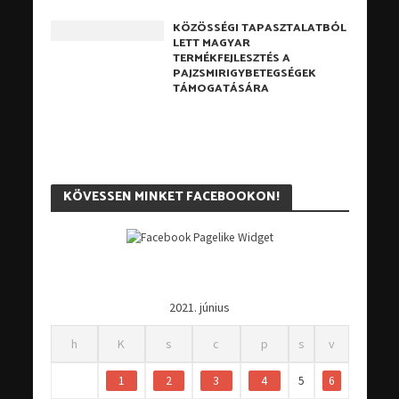
KÖZÖSSÉGI TAPASZTALATBÓL
LETT MAGYAR
TERMÉKFEJLESZTÉS A
PAJZSMIRIGYBETEGSÉGEK
TÁMOGATÁSÁRA
KÖVESSEN MINKET FACEBOOKON!
2021. június
h
K
s
c
p
s
v
1
2
3
4
5
6