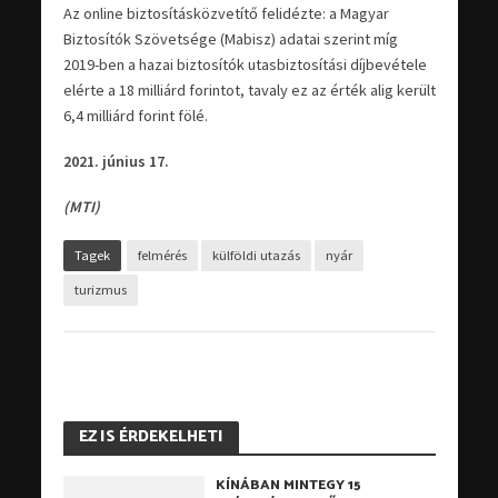
Az online biztosításközvetítő felidézte: a Magyar
Biztosítók Szövetsége (Mabisz) adatai szerint míg
2019-ben a hazai biztosítók utasbiztosítási díjbevétele
elérte a 18 milliárd forintot, tavaly ez az érték alig került
6,4 milliárd forint fölé.
2021. június 17.
(MTI)
Tagek
felmérés
külföldi utazás
nyár
turizmus
EZ IS ÉRDEKELHETI
KÍNÁBAN MINTEGY 15