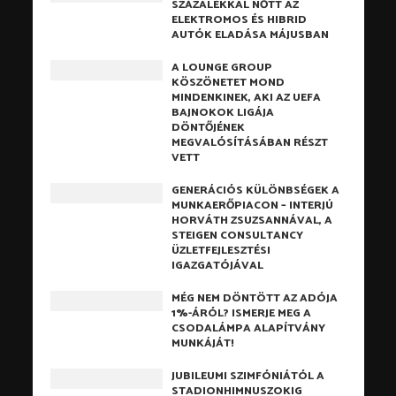
SZÁZALÉKKAL NŐTT AZ
ELEKTROMOS ÉS HIBRID
AUTÓK ELADÁSA MÁJUSBAN
A LOUNGE GROUP
KÖSZÖNETET MOND
MINDENKINEK, AKI AZ UEFA
BAJNOKOK LIGÁJA
DÖNTŐJÉNEK
MEGVALÓSÍTÁSÁBAN RÉSZT
VETT
GENERÁCIÓS KÜLÖNBSÉGEK A
MUNKAERŐPIACON – INTERJÚ
HORVÁTH ZSUZSANNÁVAL, A
STEIGEN CONSULTANCY
ÜZLETFEJLESZTÉSI
IGAZGATÓJÁVAL
MÉG NEM DÖNTÖTT AZ ADÓJA
1%-ÁRÓL? ISMERJE MEG A
CSODALÁMPA ALAPÍTVÁNY
MUNKÁJÁT!
JUBILEUMI SZIMFÓNIÁTÓL A
STADIONHIMNUSZOKIG