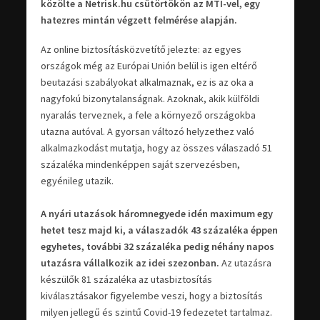
közölte a Netrisk.hu csütörtökön az MTI-vel, egy
hatezres mintán végzett felmérése alapján.
Az online biztosításközvetítő jelezte: az egyes
országok még az Európai Unión belül is igen eltérő
beutazási szabályokat alkalmaznak, ez is az oka a
nagyfokú bizonytalanságnak. Azoknak, akik külföldi
nyaralás terveznek, a fele a környező országokba
utazna autóval. A gyorsan változó helyzethez való
alkalmazkodást mutatja, hogy az összes válaszadó 51
százaléka mindenképpen saját szervezésben,
egyénileg utazik.
A nyári utazások háromnegyede idén maximum egy
hetet tesz majd ki, a válaszadók 43 százaléka éppen
egyhetes, további 32 százaléka pedig néhány napos
utazásra vállalkozik az idei szezonban.
Az utazásra
készülők 81 százaléka az utasbiztosítás
kiválasztásakor figyelembe veszi, hogy a biztosítás
milyen jellegű és szintű Covid-19 fedezetet tartalmaz.