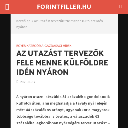
FORINTFILLER.HU
Kezdőlap
»
Az utazást tervezők fele menne külföldre idén
nyáron
EGYÉB KATEGÓRIA
•
GAZDASÁGI HÍREK
AZ UTAZÁST TERVEZŐK
FELE MENNE KÜLFÖLDRE
IDÉN NYÁRON
2021.06.17.
A nyáron utazni készülők 51 százaléka gondolkodik
külföldi úton, ami meghaladja a tavaly nyár elején
mért 44 százalékos arányt, ugyanakkor a magyarok
többsége továbbra is óvatos, a válaszadók 63
százaléka legkorábban nyár végére tervez utazást –