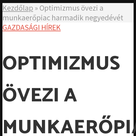
Kezdőlap
»
Optimizmus övezi a
munkaerőpiac harmadik negyedévét
GAZDASÁGI HÍREK
OPTIMIZMUS
ÖVEZI A
MUNKAERŐPI