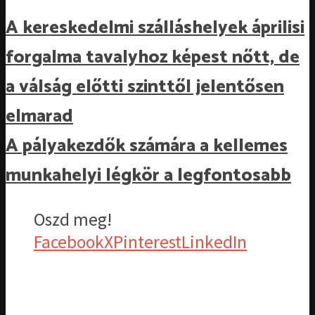
A kereskedelmi szálláshelyek áprilisi
forgalma tavalyhoz képest nőtt, de
a válság előtti szinttől jelentősen
elmarad
A pályakezdők számára a kellemes
munkahelyi légkör a legfontosabb
Oszd meg!
Facebook
X
Pinterest
LinkedIn