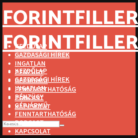
FORINTFILLER
FORINTFILLER
KEZDŐLAP
GAZDASÁGI HÍREK
INGATLAN
KEZDŐLAP
PÉNZÜGY
GAZDASÁGI HÍREK
GÉPJÁRMŰ
INGATLAN
FENNTARTHATÓSÁG
PÉNZÜGY
PODCAST
GÉPJÁRMŰ
KAPCSOLAT
FENNTARTHATÓSÁG
PODCAST
KAPCSOLAT