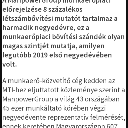
A ManpowerGroup munkaerőpiaci
előrejelzése 8 százalékos
létszámbővítési mutatót tartalmaz a
harmadik negyedévre, ez a
munkaerőpiaci bővítési szándék olyan
magas szintjét mutatja, amilyen
legutóbb 2019 első negyedévében
volt.
A munkaerő-közvetítő cég kedden az
MTI-hez eljuttatott közleménye szerint a
ManpowerGroup a világ 43 országában
45 ezer munkáltató körében végzi
negyedévente reprezentatív felmérését,
ennek keretében Magyarországon 607