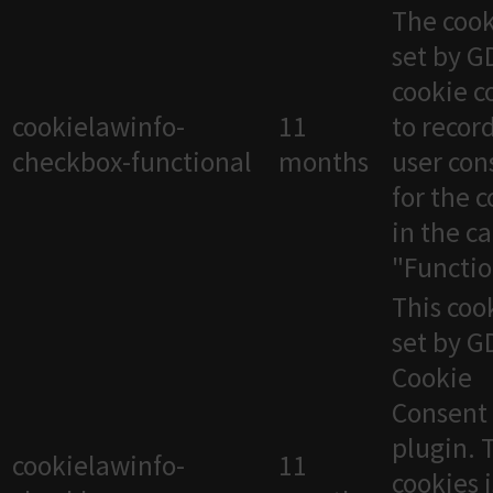
The cook
set by 
cookie c
cookielawinfo-
11
to recor
checkbox-functional
months
user con
for the 
in the c
"Functio
This cook
set by 
Cookie
Consent
plugin. 
cookielawinfo-
11
cookies 