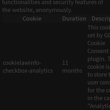
functionalities and security features of
the website, anonymously.
Cookie
Duration
Descri
This cook
set by 
Cookie
Consent
plugin. 
cookielawinfo-
11
cookie i
checkbox-analytics
months
to store 
user con
for the 
in the c
"Analytic