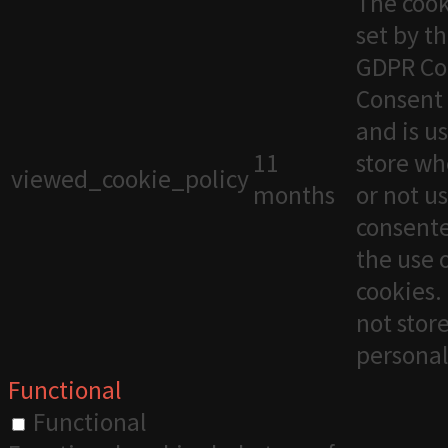
The cook
set by t
GDPR Co
Consent 
and is u
11
store wh
viewed_cookie_policy
months
or not u
consente
the use 
cookies. 
not stor
personal
Functional
Functional