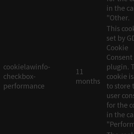
in the c
"Other.
This cook
set by 
Cookie
Consent
cookielawinfo-
plugin. 
11
checkbox-
cookie i
months
performance
to store 
user con
for the 
in the c
"Perfor