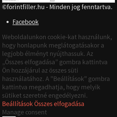
©forintfiller.hu - Minden jog fenntartva.
Facebook
Weboldalunkon cookie-kat használunk,
hogy honlapunk meglátogatásakor a
legjobb élményt nyújthassuk. Az
„Összes elfogadása” gombra kattintva
Ön hozzájárul az összes süti
használatához. A "Beállítások" gombra
kattintva megadhatja, hogy melyik
sütiket szeretné engedélyezni.
Beállítások
Összes elfogadása
Manage consent