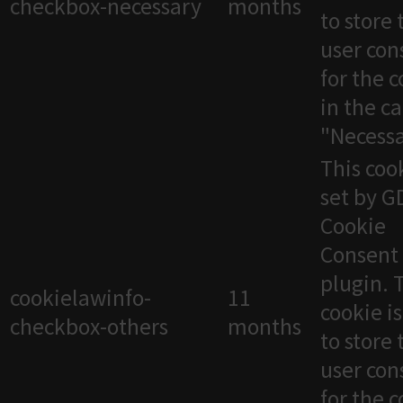
checkbox-necessary
months
to store 
user con
for the 
in the c
"Necessa
This cook
set by 
Cookie
Consent
plugin. 
cookielawinfo-
11
cookie i
checkbox-others
months
to store 
user con
for the 