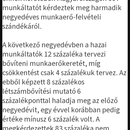
munkáltatót kérdeztek meg harmadik
negyedéves munkaerő-felvételi
szándékáról.
A következő negyedévben a hazai
munkáltatók 12 százaléka tervezi
bővíteni munkaerőkeretét, míg
csökkentést csak 4 százalékuk tervez. Az
ebből képzett 8 százalékos
létszámbővítési mutató 6
százalékponttal haladja meg az előző
negyedévit, egy évvel korábban pedig
értéke mínusz 6 százalék volt. A
megkérdezettek 83 százaléka nem