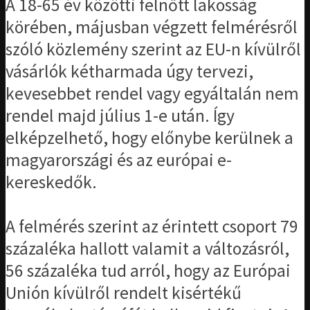
A 18-65 év közötti felnőtt lakosság
körében, májusban végzett felmérésről
szóló közlemény szerint az EU-n kívülről
vásárlók kétharmada úgy tervezi,
kevesebbet rendel vagy egyáltalán nem
rendel majd július 1-e után. Így
elképzelhető, hogy előnybe kerülnek a
magyarországi és az európai e-
kereskedők.
A felmérés szerint az érintett csoport 79
százaléka hallott valamit a változásról,
56 százaléka tud arról, hogy az Európai
Unión kívülről rendelt kisértékű