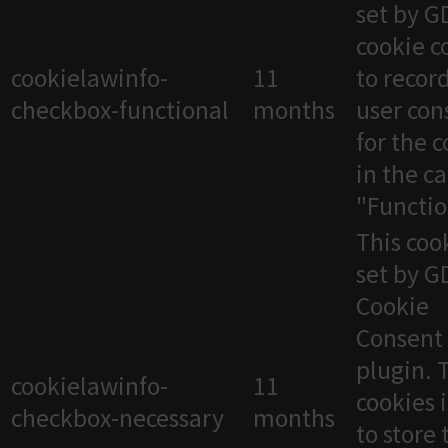
set by 
cookie c
cookielawinfo-
11
to recor
checkbox-functional
months
user con
for the 
in the c
"Functio
This cook
set by 
Cookie
Consent
plugin. 
cookielawinfo-
11
cookies 
checkbox-necessary
months
to store 