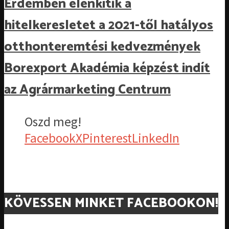
Érdemben élénkítik a
hitelkeresletet a 2021-től hatályos
otthonteremtési kedvezmények
Borexport Akadémia képzést indít
az Agrármarketing Centrum
Oszd meg!
Facebook
X
Pinterest
LinkedIn
KÖVESSEN MINKET FACEBOOKON!