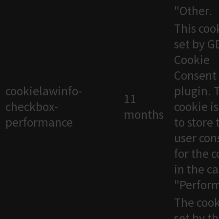
"Other.
This cook
set by 
Cookie
Consent
cookielawinfo-
plugin. 
11
checkbox-
cookie i
months
performance
to store 
user con
for the 
in the c
"Perfor
The cook
set by t