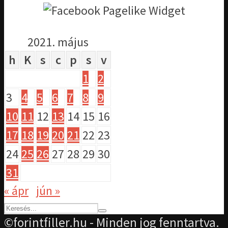
2021. május
h
K
s
c
p
s
v
1
2
3
4
5
6
7
8
9
10
11
12
13
14
15
16
17
18
19
20
21
22
23
24
25
26
27
28
29
30
31
« ápr
jún »
©forintfiller.hu - Minden jog fenntartva.