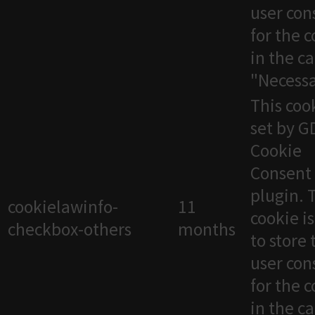
user con
for the 
in the c
"Necessa
This cook
set by 
Cookie
Consent
plugin. 
cookielawinfo-
11
cookie i
checkbox-others
months
to store 
user con
for the 
in the c