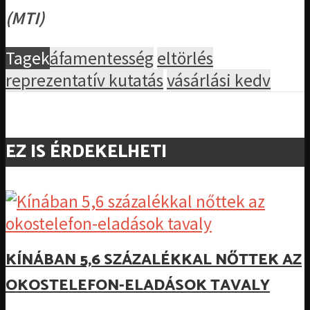
(MTI)
Tagek
áfamentesség
eltörlés
reprezentatív kutatás
vásárlási kedv
EZ IS ÉRDEKELHETI
KÍNÁBAN 5,6 SZÁZALÉKKAL NŐTTEK AZ
OKOSTELEFON-ELADÁSOK TAVALY