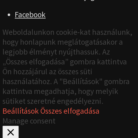
Facebook
Weboldalunkon cookie-kat használunk,
hogy honlapunk meglátogatásakor a
legjobb élményt nyújthassuk. Az
„Összes elfogadása” gombra kattintva
Ön hozzájárul az összes süti
használatához. A "Beállítások" gombra
kattintva megadhatja, hogy melyik
sütiket szeretné engedélyezni.
Beállítások
Összes elfogadása
Manage consent