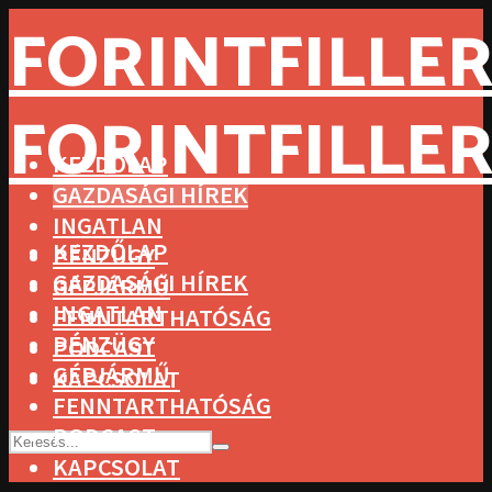
FORINTFILLER
FORINTFILLER
KEZDŐLAP
GAZDASÁGI HÍREK
INGATLAN
KEZDŐLAP
PÉNZÜGY
GAZDASÁGI HÍREK
GÉPJÁRMŰ
INGATLAN
FENNTARTHATÓSÁG
PÉNZÜGY
PODCAST
GÉPJÁRMŰ
KAPCSOLAT
FENNTARTHATÓSÁG
PODCAST
KAPCSOLAT