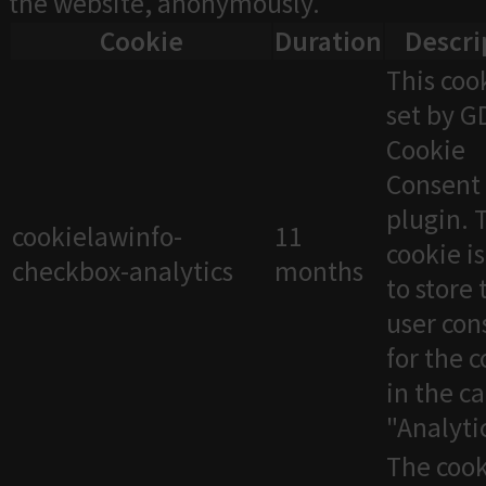
the website, anonymously.
Cookie
Duration
Descri
This cook
set by 
Cookie
Consent
plugin. 
cookielawinfo-
11
cookie i
checkbox-analytics
months
to store 
user con
for the 
in the c
"Analytic
The cook