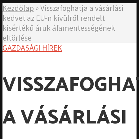
Kezdőlap
»
Visszafoghatja a vásárlási
kedvet az EU-n kívülről rendelt
kisértékű áruk áfamentességének
eltörlése
GAZDASÁGI HÍREK
VISSZAFOGHA
A VÁSÁRLÁSI