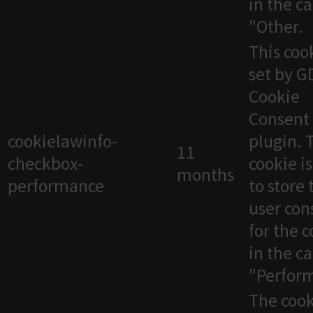
in the c
"Other.
This cook
set by 
Cookie
Consent
cookielawinfo-
plugin. 
11
checkbox-
cookie i
months
performance
to store 
user con
for the 
in the c
"Perfor
The cook