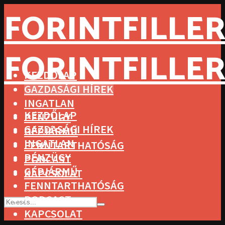
FORINTFILLER
FORINTFILLER
KEZDŐLAP
GAZDASÁGI HÍREK
INGATLAN
KEZDŐLAP
PÉNZÜGY
GAZDASÁGI HÍREK
GÉPJÁRMŰ
INGATLAN
FENNTARTHATÓSÁG
PÉNZÜGY
PODCAST
GÉPJÁRMŰ
KAPCSOLAT
FENNTARTHATÓSÁG
PODCAST
KAPCSOLAT