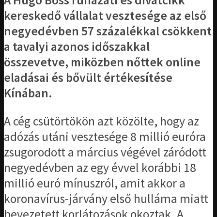
A Hugo Boss ruházati és divatcikk
kereskedő vállalat vesztesége az első
negyedévben 57 százalékkal csökkent
a tavalyi azonos időszakkal
összevetve, miközben nőttek online
eladásai és bővült értékesítése
Kínában.
A cég csütörtökön azt közölte, hogy az
adózás utáni vesztesége 8 millió euróra
zsugorodott a március végével záródott
negyedévben az egy évvel korábbi 18
millió euró mínuszról, amit akkor a
koronavírus-járvány első hulláma miatt
bevezetett korlátozások okoztak. A