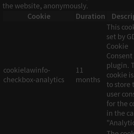
the website, anonymously.
Cookie
Duration
Descri
This cook
set by 
Cookie
Consent
plugin. 
cookielawinfo-
11
cookie i
checkbox-analytics
months
to store 
user con
for the 
in the c
"Analytic
The cook