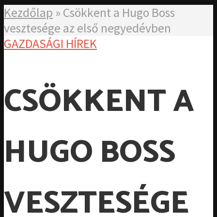
Kezdőlap
»
Csökkent a Hugo Boss
vesztesége az első negyedévben
GAZDASÁGI HÍREK
CSÖKKENT A
HUGO BOSS
VESZTESÉGE