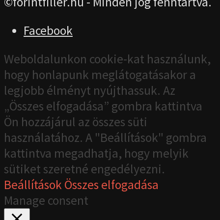
©forintfiller.hu - Minden jog fenntartva.
Facebook
Weboldalunkon cookie-kat használunk,
hogy honlapunk meglátogatásakor a
legjobb élményt nyújthassuk. Az
„Összes elfogadása” gombra kattintva
Ön hozzájárul az összes süti
használatához. A "Beállítások" gombra
kattintva megadhatja, hogy melyik
sütiket szeretné engedélyezni.
Beállítások
Összes elfogadása
Manage consent