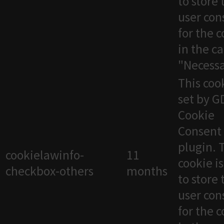
to store 
user con
for the 
in the c
"Necessa
This cook
set by 
Cookie
Consent
plugin. 
cookielawinfo-
11
cookie i
checkbox-others
months
to store 
user con
for the 