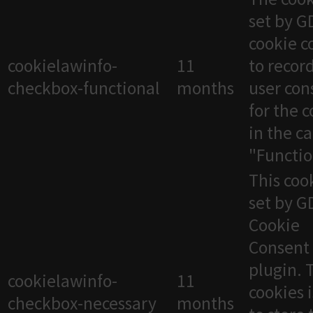
set by 
cookie c
cookielawinfo-
11
to recor
checkbox-functional
months
user con
for the 
in the c
"Functio
This cook
set by 
Cookie
Consent
plugin. 
cookielawinfo-
11
cookies 
checkbox-necessary
months