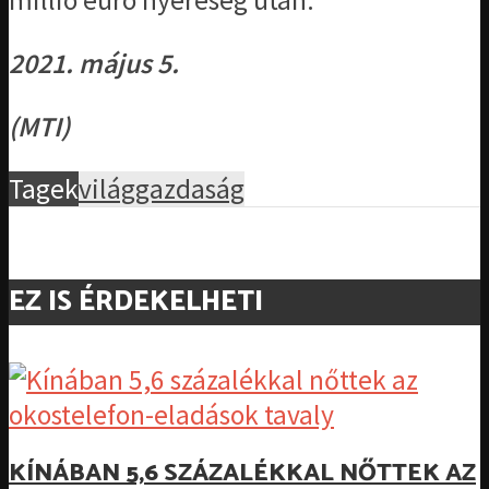
millió euró nyereség után.
2021. május 5.
(MTI)
Tagek
világgazdaság
EZ IS ÉRDEKELHETI
KÍNÁBAN 5,6 SZÁZALÉKKAL NŐTTEK AZ