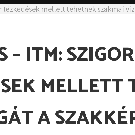
vintézkedések mellett tehetnek szakmai vi
– ITM: SZIGO
SEK MELLETT 
SGÁT A SZAKKÉ