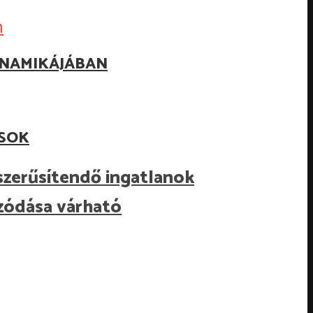
INAMIKÁJÁBAN
ÁSOK
rszerűsítendő ingatlanok
ozódása várható