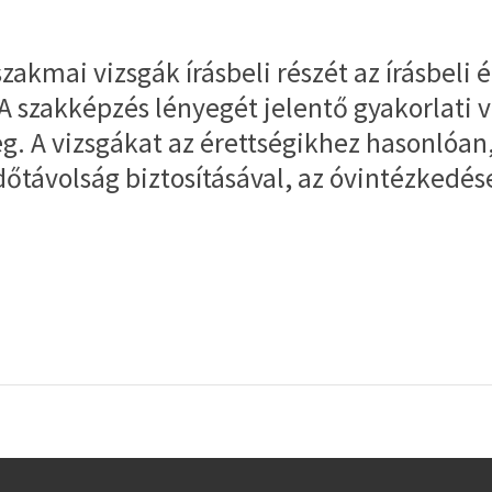
zakmai vizsgák írásbeli részét az írásbeli
szakképzés lényegét jelentő gyakorlati vi
. A vizsgákat az érettségikhez hasonlóan
őtávolság biztosításával, az óvintézkedések