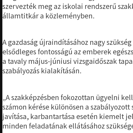
szervezték meg az iskolai rendszerű szak
államtitkár a közleményben.
A gazdaság újraindításához nagy szükség v
elsődleges fontosságú az emberek egészs
a tavaly május-júniusi vizsgaidőszak tap
szabályozás kialakításán.
„A szakképzésben fokozottan ügyelni kell
számon kérése különösen a szabályozott 
javítása, karbantartása esetén kiemelt j
minden feladatának ellátásához szükség