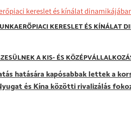
UNKAERŐPIACI KERESLET ÉS KÍNÁLAT D
ZESÜLNEK A KIS- ÉS KÖZÉPVÁLLALKOZ
gatás hatására kapósabbak lettek a ko
 Nyugat és Kína közötti rivalizálás fok