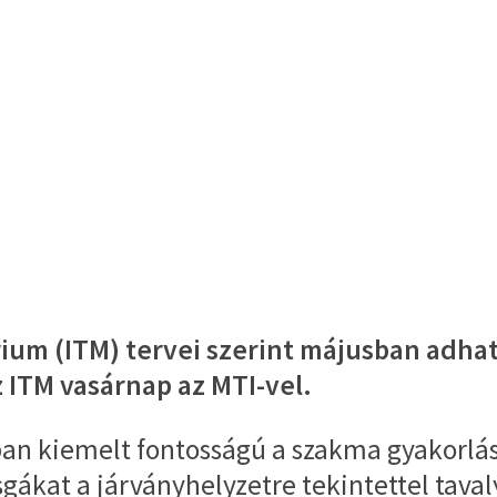
érium (ITM) tervei szerint májusban adh
 ITM vasárnap az MTI-vel.
an kiemelt fontosságú a szakma gyakorl
gákat a járványhelyzetre tekintettel taval