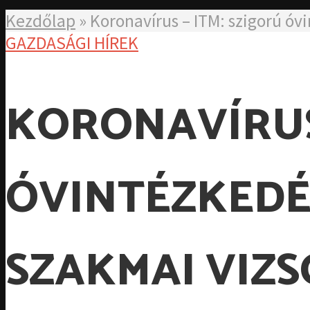
Kezdőlap
»
Koronavírus – ITM: szigorú ó
GAZDASÁGI HÍREK
KORONAVÍRUS 
ÓVINTÉZKEDÉ
SZAKMAI VIZ