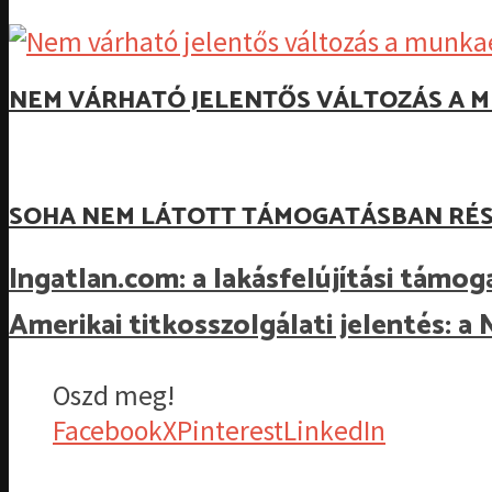
NEM VÁRHATÓ JELENTŐS VÁLTOZÁS A M
SOHA NEM LÁTOTT TÁMOGATÁSBAN RÉS
Ingatlan.com: a lakásfelújítási támo
Amerikai titkosszolgálati jelentés: a
Oszd meg!
Facebook
X
Pinterest
LinkedIn