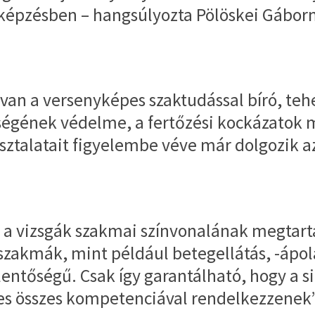
képzésben – hangsúlyozta Pölöskei Gáborn
an a versenyképes szaktudással bíró, tehe
égének védelme, a fertőzési kockázatok 
asztalatait figyelembe véve már dolgozik a
 a vizsgák szakmai színvonalának megtartás
szakmák, mint például betegellátás, -ápol
elentőségű. Csak így garantálható, hogy a
es összes kompetenciával rendelkezzenek”