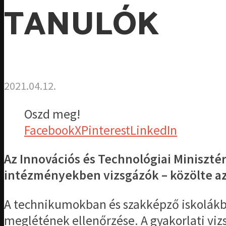
TANULÓK
2021.04.12.
Oszd meg!
Facebook
X
Pinterest
LinkedIn
Az Innovációs és Technológiai Miniszt
intézményekben vizsgázók – közölte az
A technikumokban és szakképző iskolákb
meglétének ellenőrzése. A gyakorlati vizs