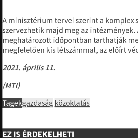
A minisztérium tervei szerint a komplex s
szervezhetik majd meg az intézmények. A 
meghatározott időpontban tarthatják meg
megfelelően kis létszámmal, az előírt véd
2021. április 11.
(MTI)
Tagek
gazdaság
közoktatás
EZ IS ÉRDEKELHETI