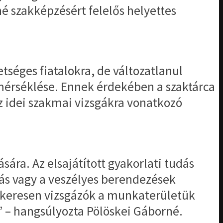
é szakképzésért felelős helyettes
tséges fiatalokra, de változatlanul
mérséklése. Ennek érdekében a szaktárca
z idei szakmai vizsgákra vonatkozó
ára. Az elsajátított gyakorlati tudás
ás vagy a veszélyes berendezések
 sikeresen vizsgázók a munkaterületük
 – hangsúlyozta Pölöskei Gáborné.