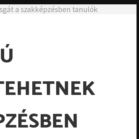
zsgát a szakképzésben tanulók
RÚ
TEHETNEK
PZÉSBEN