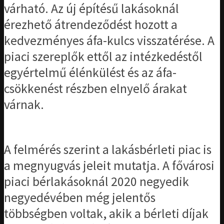
várható. Az új építésű lakásoknál
érezhető átrendeződést hozott a
kedvezményes áfa-kulcs visszatérése. A
piaci szereplők ettől az intézkedéstől
egyértelmű élénkülést és az áfa-
csökkenést részben elnyelő árakat
várnak.
A felmérés szerint a lakásbérleti piac is
a megnyugvás jeleit mutatja. A fővárosi
piaci bérlakásoknál 2020 negyedik
negyedévében még jelentős
többségben voltak, akik a bérleti díjak