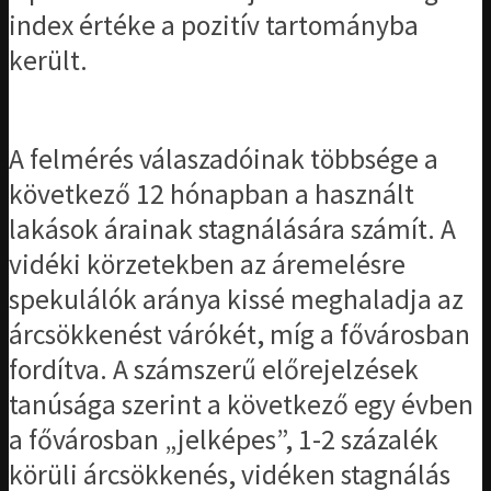
index értéke a pozitív tartományba
került.
A felmérés válaszadóinak többsége a
következő 12 hónapban a használt
lakások árainak stagnálására számít. A
vidéki körzetekben az áremelésre
spekulálók aránya kissé meghaladja az
árcsökkenést várókét, míg a fővárosban
fordítva. A számszerű előrejelzések
tanúsága szerint a következő egy évben
a fővárosban „jelképes”, 1-2 százalék
körüli árcsökkenés, vidéken stagnálás