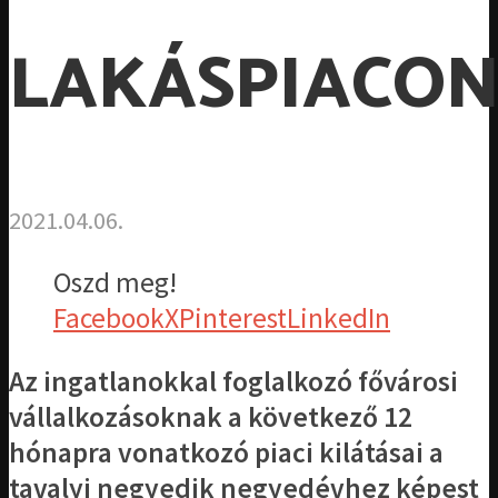
LAKÁSPIACO
2021.04.06.
Oszd meg!
Facebook
X
Pinterest
LinkedIn
Az ingatlanokkal foglalkozó fővárosi
vállalkozásoknak a következő 12
hónapra vonatkozó piaci kilátásai a
tavalyi negyedik negyedévhez képest