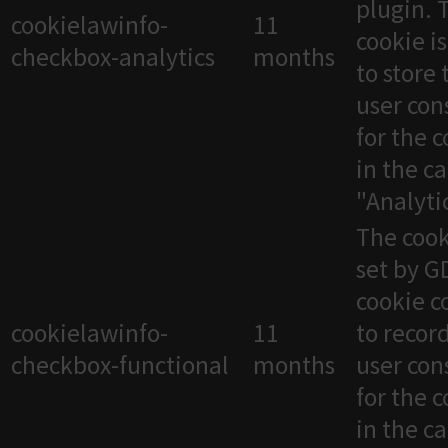
plugin. 
cookielawinfo-
11
cookie i
checkbox-analytics
months
to store 
user con
for the 
in the c
"Analytic
The cook
set by 
cookie c
cookielawinfo-
11
to recor
checkbox-functional
months
user con
for the 
in the c