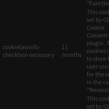
"Functio
This cook
set by 
Cookie
Consent
plugin. 
cookielawinfo-
11
cookies 
checkbox-necessary
months
to store 
user con
for the 
in the c
"Necessa
This cook
set by 