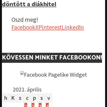
döntött a diákhitel
Oszd meg!
Facebook
X
Pinterest
LinkedIn
KÖVESSEN MINKET FACEBOOKON!
2021. április
h
K
s
c
p
s
v
1
2
3
4