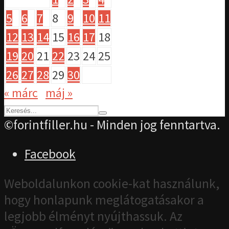
5
6
7
8
9
10
11
12
13
14
15
16
17
18
19
20
21
22
23
24
25
26
27
28
29
30
« márc
máj »
©forintfiller.hu - Minden jog fenntartva.
Facebook
Weboldalunkon cookie-kat használunk,
hogy honlapunk meglátogatásakor a
legjobb élményt nyújthassuk. Az