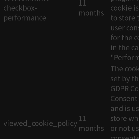
11
checkbox-
cookie i
months
performance
to store 
user con
for the 
in the c
"Perfor
The cook
set by t
GDPR Co
Consent 
and is u
11
store wh
viewed_cookie_policy
months
or not u
consente