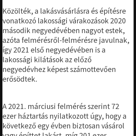
Közölték, a lakásvásárlásra és építésre
vonatkozó lakossági várakozások 2020
második negyedévében nagyot estek,
azóta felmérésről-felmérésre javulnak,
így 2021 első negyedévében is a
lakossági kilátások az előző
negyedévhez képest számottevően
erősödtek.
A 2021. márciusi felmérés szerint 72
ezer háztartás nyilatkozott úgy, hogy a
következő egy évben biztosan vásárol
vagy építtet lakást, míg 201 ezer