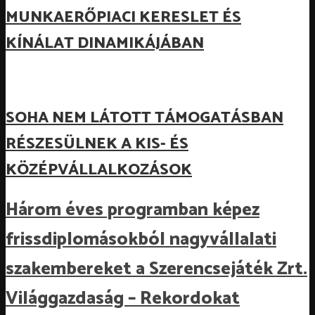
MUNKAERŐPIACI KERESLET ÉS
KÍNÁLAT DINAMIKÁJÁBAN
SOHA NEM LÁTOTT TÁMOGATÁSBAN
RÉSZESÜLNEK A KIS- ÉS
KÖZÉPVÁLLALKOZÁSOK
Három éves programban képez
frissdiplomásokból nagyvállalati
szakembereket a Szerencsejáték Zrt.
Világgazdaság – Rekordokat