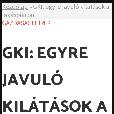
Kezdőlap
»
GKI: egyre javuló kilátások a
lakáspiacon
GAZDASÁGI HÍREK
GKI: EGYRE
JAVULÓ
KILÁTÁSOK A