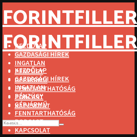
FORINTFILLER
FORINTFILLER
KEZDŐLAP
GAZDASÁGI HÍREK
INGATLAN
KEZDŐLAP
PÉNZÜGY
GAZDASÁGI HÍREK
GÉPJÁRMŰ
INGATLAN
FENNTARTHATÓSÁG
PÉNZÜGY
PODCAST
GÉPJÁRMŰ
KAPCSOLAT
FENNTARTHATÓSÁG
PODCAST
KAPCSOLAT