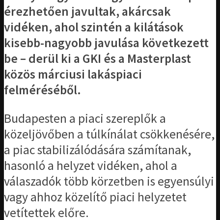
érezhetően javultak, akárcsak
vidéken, ahol szintén a kilátások
kisebb-nagyobb javulása következett
be – derül ki a GKI és a Masterplast
közös márciusi lakáspiaci
felméréséből.
Budapesten a piaci szereplők a
közeljövőben a túlkínálat csökkenésére,
a piac stabilizálódására számítanak,
hasonló a helyzet vidéken, ahol a
válaszadók több körzetben is egyensúlyi
vagy ahhoz közelítő piaci helyzetet
vetítettek előre.