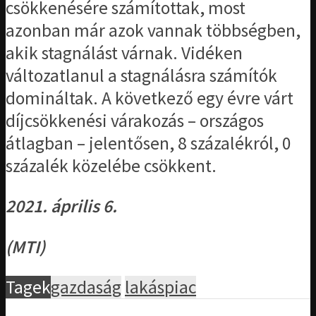
csökkenésére számítottak, most
azonban már azok vannak többségben,
akik stagnálást várnak. Vidéken
változatlanul a stagnálásra számítók
domináltak. A következő egy évre várt
díjcsökkenési várakozás – országos
átlagban – jelentősen, 8 százalékról, 0
százalék közelébe csökkent.
2021. április 6.
(MTI)
Tagek
gazdaság
lakáspiac