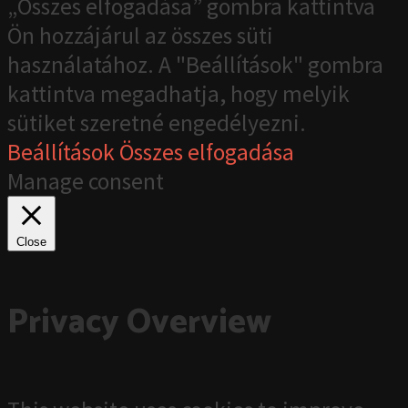
„Összes elfogadása” gombra kattintva
Ön hozzájárul az összes süti
használatához. A "Beállítások" gombra
kattintva megadhatja, hogy melyik
sütiket szeretné engedélyezni.
Beállítások
Összes elfogadása
Manage consent
Close
Privacy Overview